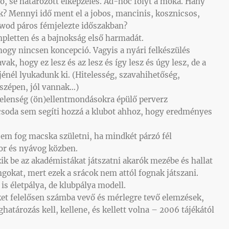
ó, se határozott elképzelés. Ad-hoc folyt a móka. Hány
k? Mennyi idő ment el a jobos, mancinis, kosznicsos,
owod páros fémjelezte időszakban?
mpletten és a bajnokság első harmadát.
, hogy nincsen koncepció. Vagyis a nyári felkészülés
ak, hogy ez lesz és az lesz és így lesz és úgy lesz, de a
énél lyukadunk ki. (Hitelesség, szavahihetőség,
 szépen, jól vannak…)
telenség (ön)ellentmondásokra épülő perverz
soda sem segíti hozzá a klubot ahhoz, hogy eredményes
sem fog macska születni, ha mindkét párzó fél
or és nyávog közben.
k be az akadémistákat játszatni akarók mezébe és hallat
gokat, mert ezek a srácok nem attól fognak játszani.
is életpálya, de klubpálya modell.
et felelősen számba vevő és mérlegre tevő elemzések,
atározás kell, kellene, és kellett volna – 2006 tájékától