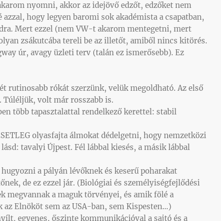
 akarom nyomni, akkor az idejövő edzőt, edzőket nem
lé azzal, hogy legyen baromi sok akadémista a csapatban,
ndra. Mert ezzel (nem VW-t akarom mentegetni, mert
lyan zsákutcába tereli be az illetőt, amiből nincs kitörés.
ay úr, avagy üzleti terv (talán ez ismerősebb). Ez
két rutinosabb rókát szerzünk, velük megoldható. Az első
. Túléljük, volt már rosszabb is.
n több tapasztalattal rendelkező kerettel: stabil
ESETLEG olyasfajta álmokat dédelgetni, hogy nemzetközi
lásd: tavalyi Újpest. Fél lábbal kiesés, a másik lábbal
l hugyozni a pályán lévőknek és keserű poharakat
nek, de ez ezzel jár. (Biológiai és személyiségfejlődési
ek megvannak a maguk törvényei, és amik fölé a
k az Elnököt sem az USA-ban, sem Kispesten…)
ílt, egyenes, őszinte kommunikációval a sajtó és a