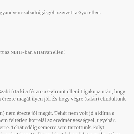
gyanilyen szabadrúgásgólt szerzett a Győr ellen.
tt az NBIII-ban a Hatvan ellen!
abi írta ki a fészre a Gyirmót elleni Ligakupa után, hogy
n érezte magát ilyen jól. És hogy végre (talán) elindultunk
en) nem érezte jól magát. Tehát nem volt jó a klíma a
nem feltétlen korrelál az eredményességgel, ugyebár.
erre. Tehát eddig semerre sem tartottunk. Folyt