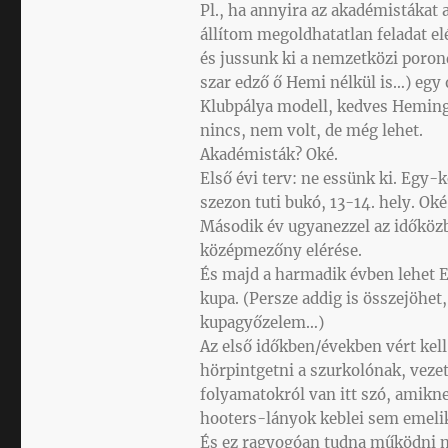
Pl., ha annyira az akadémistákat
állítom megoldhatatlan feladat e
és jussunk ki a nemzetközi poro
szar edző ő Hemi nélkül is…) egy o
Klubpálya modell, kedves Hemingw
nincs, nem volt, de még lehet.
Akadémisták? Oké.
Első évi terv: ne essünk ki. Egy-
szezon tuti bukó, 13-14. hely. Oké
Második év ugyanezzel az időközbe
középmezőny elérése.
És majd a harmadik évben lehet 
kupa. (Persze addig is összejöhet, 
kupagyőzelem…)
Az első időkben/években vért kel
hörpintgetni a szurkolónak, vezető
folyamatokról van itt szó, amikn
hooters-lányok keblei sem emeli
És ez ragyogóan tudna működni ny