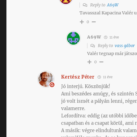
Reply to
A69W
Tavasszal Kapacina Valér u
0
A69W
11 éve
Reply to
vass gábor
Valér tegnap már játszo
0
Kertész Péter
11 éve
Jó interjú. Köszönjük!
Ami beszédes amúgy, és szintén Sz
jó volt ismét a pályán lenni, rége
valamerre.
Lefordítva: eddig (az utóbbi időb
csapatban és a csapat körül, ami 
A másik: végre elindultunk valam