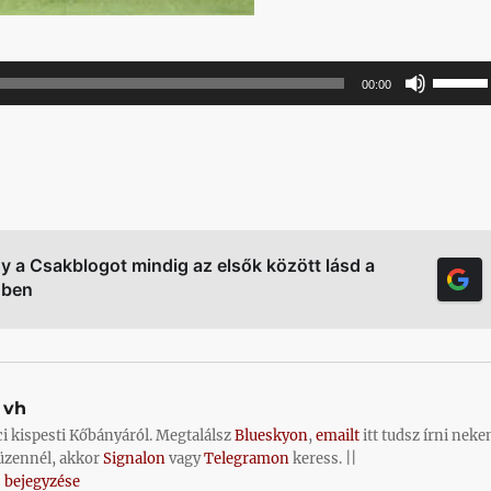
A
00:00
hanger
növelé
illetőle
csökke
a
Fel/Le
gy a Csakblogot mindig az elsők között lásd a
őben
billenty
kell
használ
vh
ci kispesti Kőbányáról. Megtalálsz
Blueskyon
,
emailt
itt tudsz írni neke
üzennél, akkor
Signalon
vagy
Telegramon
keress. ||
 bejegyzése