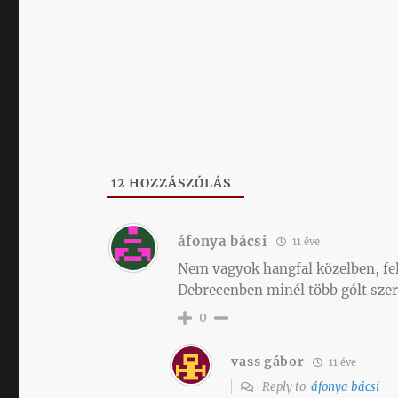
12
HOZZÁSZÓLÁS
áfonya bácsi
11 éve
Nem vagyok hangfal közelben, fel
Debrecenben minél több gólt szer
0
vass gábor
11 éve
Reply to
áfonya bácsi