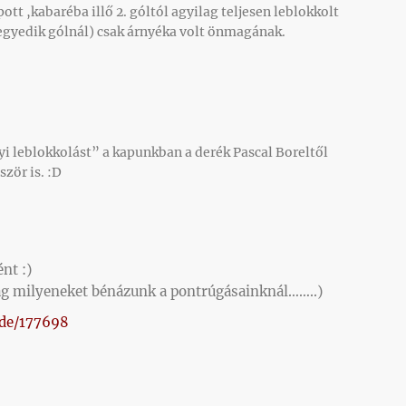
ott ,kabaréba illő 2. góltól agyilag teljesen leblokkolt
gyedik gólnál) csak árnyéka volt önmagának.
agyi leblokkolást” a kapunkban a derék Pascal Boreltől
ször is. :D
nt :)
g milyeneket bénázunk a pontrúgásainknál……..)
ode/177698