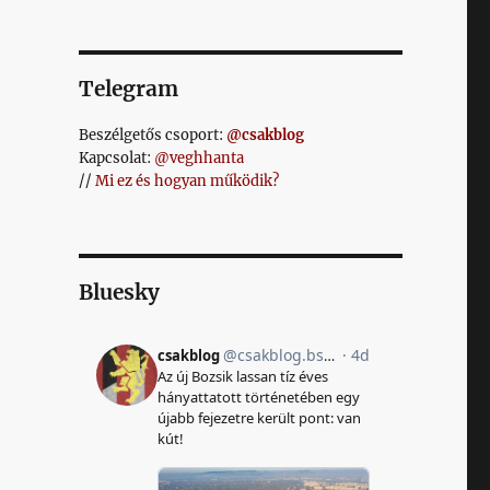
Telegram
Beszélgetős csoport:
@csakblog
Kapcsolat:
@veghhanta
//
Mi ez és hogyan működik?
Bluesky