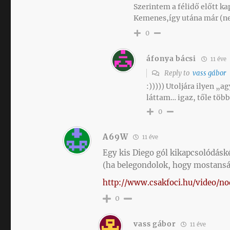
Szerintem a félidő előtt kap
Kemenes,így utána már (ne
0
áfonya bácsi
11 éve
Reply to
vass gábor
:))))) Utoljára ilyen „
láttam… igaz, tőle több
0
A69W
11 éve
Egy kis Diego gól kikapcsolódáské
(ha belegondolok, hogy mostansá
http://www.csakfoci.hu/video/n
0
vass gábor
11 éve