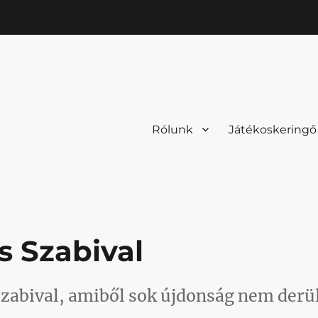
Rólunk
Játékoskeringő
s Szabival
Szabival, amiből sok újdonság nem derü