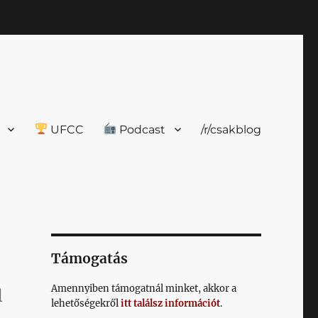
UFCC
Podcast
/r/csakblog
Támogatás
Amennyiben támogatnál minket, akkor a
l
lehetőségekről
itt találsz információt
.