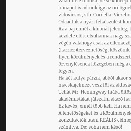
valamiféle munka, de se koncepci
hónapot is adtunk így az ördögne
vidovicsos, stb. Cordella-Vierch
Odaadtuk a nyári felkészülést ko
Az a baj ennél a klubnál jelenleg
kezdete előtt elsuhannak nagy szav
végén valahogy csak az ellenkezőj
(karrier)tervezhetőség, köszönik
Ilyen körülmények és a rendszer
örvénylésének közegében még a c
legyen.
Ha két kutya párzik, abból akkor 
macskajelmezt vesz föl az aktusk
Tehát Mr. Hemingway hiába öltözi
akadémistákat játszatni akaró han
Ez kevés, ennél több kell. Ha nem 
A lehetőségeket és a körülmények
konzultációk utáni REÁLIS célmegh
számítva. De: soha nem késő!