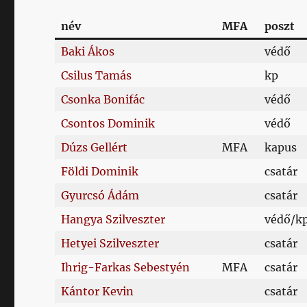
név
MFA
poszt
Baki Ákos
védő
Csilus Tamás
kp
Csonka Bonifác
védő
Csontos Dominik
védő
Dúzs Gellért
MFA
kapus
Földi Dominik
csatár
Gyurcsó Ádám
csatár
Hangya Szilveszter
védő/k
Hetyei Szilveszter
csatár
Ihrig-Farkas Sebestyén
MFA
csatár
Kántor Kevin
csatár