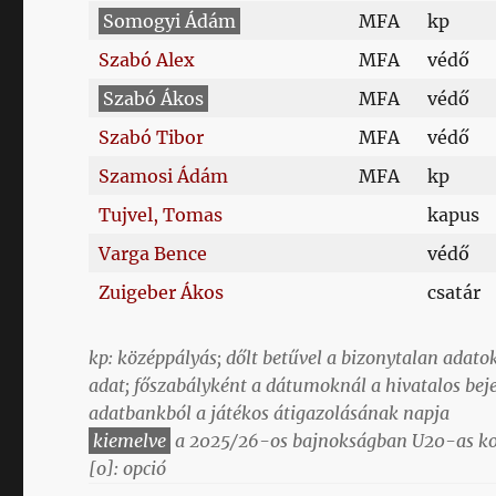
Somogyi Ádám
MFA
kp
Szabó Alex
MFA
védő
Szabó Ákos
MFA
védő
Szabó Tibor
MFA
védő
Szamosi Ádám
MFA
kp
Tujvel, Tomas
kapus
Varga Bence
védő
Zuigeber Ákos
csatár
kp: középpályás;
dőlt betűvel
a bizonytalan adatok
adat; főszabályként a dátumoknál a hivatalos be
adatbankból a játékos átigazolásának napja
kiemelve
a 2025/26-os bajnokságban U20-as koro
[o]: opció