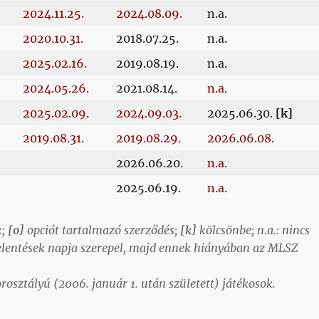
2024.11.25.
2024.08.09.
n.a.
2020.10.31.
2018.07.25.
n.a.
2025.02.16.
2019.08.19.
n.a.
2024.05.26.
2021.08.14.
n.a.
2025.02.09.
2024.09.03.
2025.06.30.
[k]
2019.08.31.
2019.08.29.
2026.06.08.
2026.06.20.
n.a.
2025.06.19.
n.a.
;
[o]
opciót tartalmazó szerződés;
[k]
kölcsönbe; n.a.: nincs
jelentések napja szerepel, majd ennek hiányában az MLSZ
sztályú (2006. január 1. után született) játékosok.