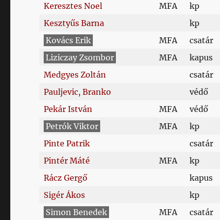
Keresztes Noel
MFA
kp
Kesztyűs Barna
kp
Kovács Erik
MFA
csatár
Liziczay Zsombor
MFA
kapus
Medgyes Zoltán
csatár
Pauljevic, Branko
védő
Pekár István
MFA
védő
Petrók Viktor
MFA
kp
Pinte Patrik
csatár
Pintér Máté
MFA
kp
Rácz Gergő
kapus
Sigér Ákos
kp
Simon Benedek
MFA
csatár