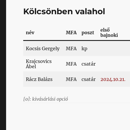
Kölcsönben valahol
első
név
MFA
poszt
bajnoki
Kocsis Gergely
MFA
kp
Krajcsovics
MFA
csatár
Ábel
Rácz Balázs
MFA
csatár
2024.10.21.
[o]: kivásárlási opció