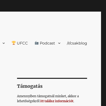
UFCC
Podcast
/r/csakblog
Támogatás
Amennyiben támogatnál minket, akkor a
lehetőségekről
itt találsz információt
.