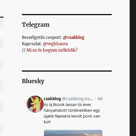
Telegram
Beszélgetős csoport:
@csakblog
Kapcsolat:
@veghhanta
//
Mi ez és hogyan működik?
Bluesky