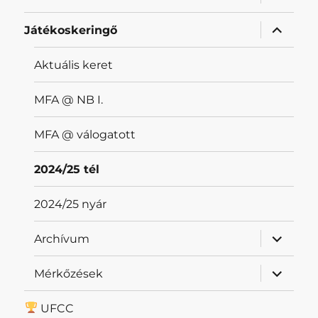
szétnyit
almenü
Játékoskeringő
szétnyit
Aktuális keret
MFA @ NB I.
MFA @ válogatott
2024/25 tél
2024/25 nyár
almenü
Archívum
szétnyit
almenü
Mérkőzések
szétnyit
UFCC