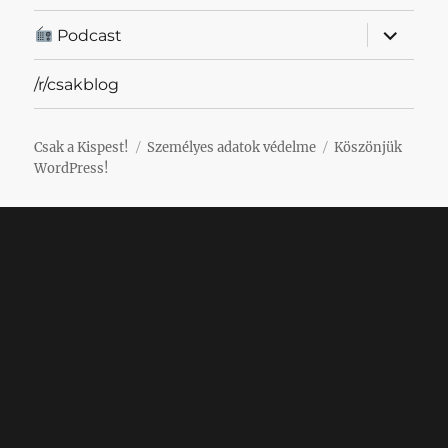
almenü
Podcast
szétnyit
/r/csakblog
Csak a Kispest!
Személyes adatok védelme
Köszönjük
WordPress!