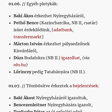
01.06. //
Egyéb pletykák:
Baki Ákos
érkezhet Nyíregyházáról,
Pethő Bence
(Kazincbarcika, NB II, csatár)
iránt érdeklődünk, [
adatbank
,
transfermarkt
]
Márton István
érkezhet pályaedzőnek
Kisvárdáról,
Dúzs
Budafokra (NB II.)
igazolhat
,
(via
nb1.hu
)
Lőrinczy
pedig Tatabányára (NB II.).
01.07. //
Tömbösítve érkeztek a
bejelentések
:
Baki Ákost
Nyíregyházáról igazoltuk,
Bencezenleitner
Nyíregyházára igazolt,
Tepliczky Péter
az új erőnléti edző.