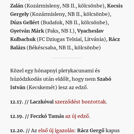
Zalán
(Kozármisleny, NB II., kölcsönbe),
Kocsis
Gergely
(Kozármisleny, NB II., kölcsönbe),
Dúzs Gellért
(Budafok, NB II., kölcsönbe),
Gyetván Márk
(Paks, NB I.),
Vyacheslav
Kulbachuk
(FC Dziugas Telsiai, Litvánia),
Rácz
Balázs
(Békéscsaba, NB II., kölcsönbe)
Közel egy hónapnyi pletykacunami és
húzódzkodás után eldőlt, hogy nem
Szabó
István
(Kecskemét) lesz az edző.
12.17. // Laczkóval
szerződést bontottak
.
12.19. // Feczkó Tamás
az új edző
.
12.20. //
Az
első új igazolás
:
Rácz Gergő
kapus