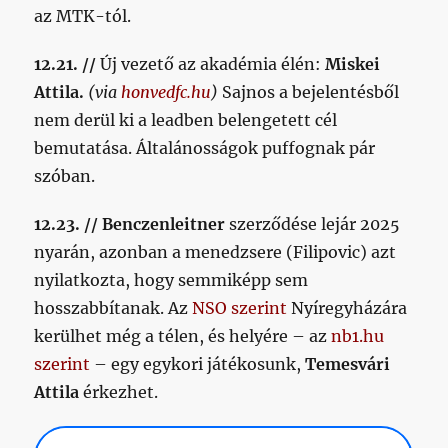
az MTK-tól.
12.21. //
Új vezető az akadémia élén:
Miskei
Attila.
(via
honvedfc.hu
)
Sajnos a bejelentésből
nem derül ki a leadben belengetett cél
bemutatása. Általánosságok puffognak pár
szóban.
12.23. // Benczenleitner
szerződése lejár 2025
nyarán, azonban a menedzsere (Filipovic) azt
nyilatkozta, hogy semmiképp sem
hosszabbítanak. Az
NSO szerint
Nyíregyházára
kerülhet még a télen, és helyére – az
nb1.hu
szerint
– egy egykori játékosunk,
Temesvári
Attila
érkezhet.