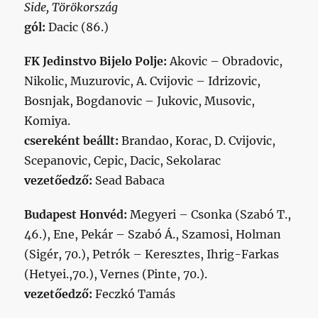
Side, Törökország
gól:
Dacic (86.)
FK Jedinstvo Bijelo Polje:
Akovic – Obradovic,
Nikolic, Muzurovic, A. Cvijovic – Idrizovic,
Bosnjak, Bogdanovic – Jukovic, Musovic,
Komiya.
csereként beállt:
Brandao, Korac, D. Cvijovic,
Scepanovic, Cepic, Dacic, Sekolarac
vezetőedző:
Sead Babaca
Budapest Honvéd:
Megyeri – Csonka (Szabó T.,
46.), Ene, Pekár – Szabó Á., Szamosi, Holman
(Sigér, 70.), Petrók – Keresztes, Ihrig-Farkas
(Hetyei.,70.), Vernes (Pinte, 70.).
vezetőedző:
Feczkó Tamás