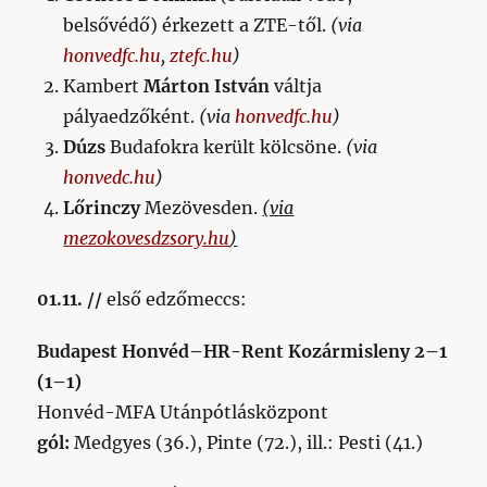
belsővédő) érkezett a ZTE-től.
(via
honvedfc.hu
,
ztefc.hu
)
Kambert
Márton István
váltja
pályaedzőként.
(via
honvedfc.hu
)
Dúzs
Budafokra került kölcsöne.
(via
honvedc.hu
)
Lőrinczy
Mezövesden.
(via
mezokovesdzsory.hu
)
01.11. //
első edzőmeccs:
Budapest Honvéd–HR-Rent Kozármisleny 2–1
(1–1)
Honvéd-MFA Utánpótlásközpont
gól:
Medgyes (36.), Pinte (72.), ill.: Pesti (41.)