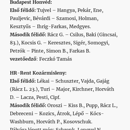
Budapest Honvéd:
Első félidő:
Tujvel – Hangya, Pekár, Ene,
Pauljevic, Bévárdi – Szamosi, Holman,
Kesztyűs – Ihrig-Farkas, Medgyes.
Második félidő:
Rácz G. – Csilus, Baki (Gincsai,
83.), Kocsis G. – Keresztes, Sigér, Somogyi,
Petrók – Pinte, Simon B., Farkas B.
vezetőedző
: Feczkó Tamás
HR-Rent Kozármisleny:
Első félidő:
Lékai – Schuszter, Vajda, Gajág
(Rácz L. 23.), Turi – Major, Kirchner, Horváth
D. – Lacza, Pesti, Cipf.
Második félidő:
Oroszi – Kiss B., Pupp, Rácz L.,
Debreceni – Kozics, Átrok, Lépő – Kócs-
Washburn, Horváth P., Kosovschuk.
Pályára lépett még: Schrenk, Lengyel N.,