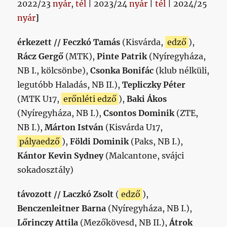
2022/23
nyár
,
tél
| 2023/24
nyár
|
tél
| 2024/25
nyár
]
érkezett //
Feczkó Tamás
(Kisvárda,
edző
),
Rácz Gergő
(MTK),
Pinte Patrik
(Nyíregyháza,
NB I., kölcsönbe),
Csonka Bonifác
(klub nélküli,
legutóbb Haladás, NB II.),
Tepliczky Péter
(MTK U17,
erőnléti edző
),
Baki Ákos
(Nyíregyháza, NB I.),
Csontos Dominik
(ZTE,
NB I.),
Márton István
(Kisvárda U17,
pályaedző
),
Földi Dominik
(Paks, NB I.),
Kántor Kevin Sydney
(Malcantone, svájci
sokadosztály)
távozott // Laczkó Zsolt
(
edző
),
Benczenleitner Barna
(Nyíregyháza, NB I.),
Lőrinczy Attila
(Mezőkövesd, NB II.),
Átrok