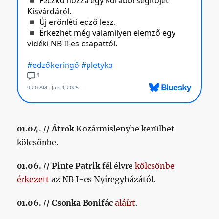
01.04. // Átrok
Kozármislenybe kerülhet
kölcsönbe.
01.06. // Pinte Patrik
fél élvre
kölcsönbe
érkezett
az NB I-es Nyíregyházától.
01.06. // Csonka Bonifác
aláírt
.