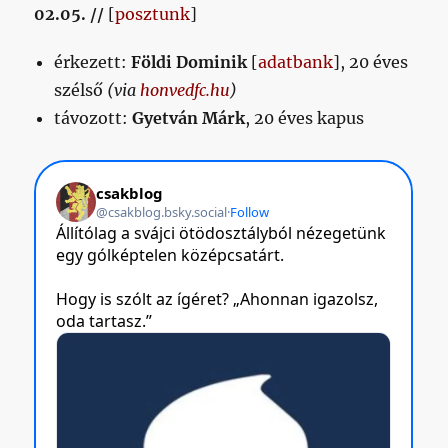
02.05. //
[
posztunk
]
érkezett:
Földi Dominik
[
adatbank
], 20 éves
szélső
(via
honvedfc.hu
)
távozott:
Gyetván Márk
, 20 éves kapus