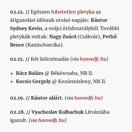
02.12. //
Egészen
hihetetlen pletyka
az
átigazolási időszak utolsó napján:
Kántor
Sydney Kevin
, a svájci ötödosztályból. További
pletykák voltak:
Nagy Zoárd
(Csákvár),
Pethő
Bence
(Kazincbarcika).
02.15. //
Két kölcsönadás
(via
honvedfc.hu
)
Rácz Balázs
@ Békéscsaba, NB II.
Kocsis Gergely
@ Kozármisleny, NB II.
02.19. // Kántor aláírt.
(via
honvedfc.hu
)
02.28. // Vyacheslav Kulbachuk
Litvániába
igazolt.
(via
honvedfc.hu
)