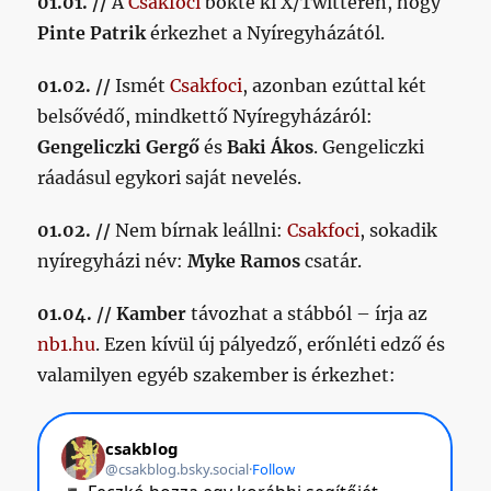
01.01. //
A
Csakfoci
bökte ki X/Twitteren, hogy
Pinte Patrik
érkezhet a Nyíregyházától.
01.02. //
Ismét
Csakfoci
, azonban ezúttal két
belsővédő, mindkettő Nyíregyházáról:
Gengeliczki Gergő
és
Baki Ákos
. Gengeliczki
ráadásul egykori saját nevelés.
01.02. //
Nem bírnak leállni:
Csakfoci
, sokadik
nyíregyházi név:
Myke Ramos
csatár.
01.04. // Kamber
távozhat a stábból – írja az
nb1.hu
. Ezen kívül új pályedző, erőnléti edző és
valamilyen egyéb szakember is érkezhet: