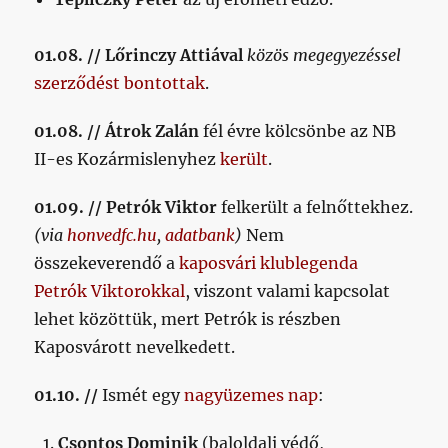
01.08. // Lőrinczy Attiával
közös megegyezéssel
szerződést bontottak
.
01.08. // Átrok Zalán
fél évre kölcsönbe az NB
II-es Kozármislenyhez
került
.
01.09. // Petrók Viktor
felkerült a felnőttekhez.
(via
honvedfc.hu
,
adatbank
)
Nem
összekeverendő a
kaposvári klublegenda
Petrók Viktorokkal
, viszont valami kapcsolat
lehet közöttük, mert Petrók is részben
Kaposvárott nevelkedett.
01.10. //
Ismét egy
nagyüzemes nap
:
Csontos Dominik
(baloldali védő,