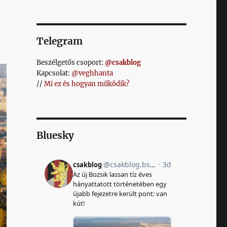
Telegram
Beszélgetős csoport:
@csakblog
Kapcsolat:
@veghhanta
//
Mi ez és hogyan működik?
Bluesky