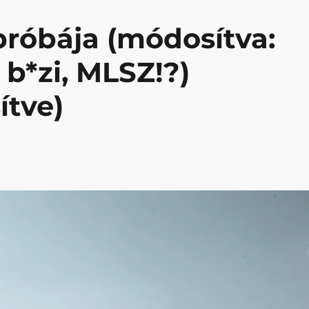
próbája (módosítva:
 b*zi, MLSZ!?)
ítve)