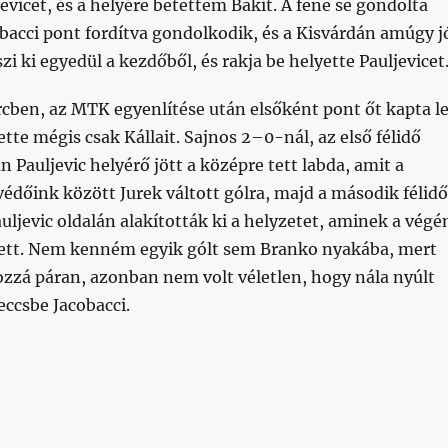
vicet, és a helyére betettem Bakit. A fene se gondolta
bacci pont fordítva gondolkodik, és a Kisvárdán amúgy j
szi ki egyedül a kezdőből, és rakja be helyette Pauljevicet
rcben, az MTK egyenlítése után elsőként pont őt kapta le
ette mégis csak Kállait. Sajnos 2–0-nál, az első félidő
 Pauljevic helyérő jött a középre tett labda, amit a
dőink között Jurek váltott gólra, majd a második félidő
uljevic oldalán alakították ki a helyzetet, aminek a végé
tett. Nem kenném egyik gólt sem Branko nyakába, mert
ozzá páran, azonban nem volt véletlen, hogy nála nyúlt
eccsbe Jacobacci.
ontot”