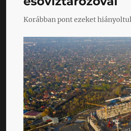
esővíztározóval
Korábban pont ezeket hiányoltu