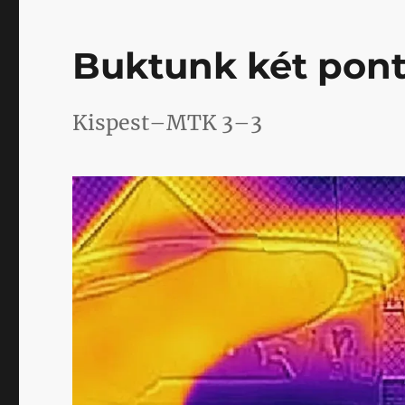
a
Bozsik
Buktunk két pont
rendelkezik
saját
kúttal
és
Kispest–MTK 3–3
esővíztározóval
című
bejegyzéshez