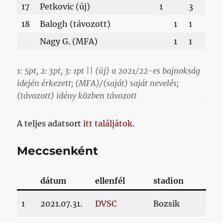
17
Petkovic (új)
1
3
18
Balogh (távozott)
1
1
Nagy G. (MFA)
1
1
1: 5pt, 2: 3pt, 3: 1pt || (új) a 2021/22-es bajnokság
idején érkezett; (MFA)/(saját) saját nevelés;
(távozott) idény közben távozott
A teljes adatsort
itt találjátok
.
Meccsenként
dátum
ellenfél
stadion
1
2021.07.31.
DVSC
Bozsik