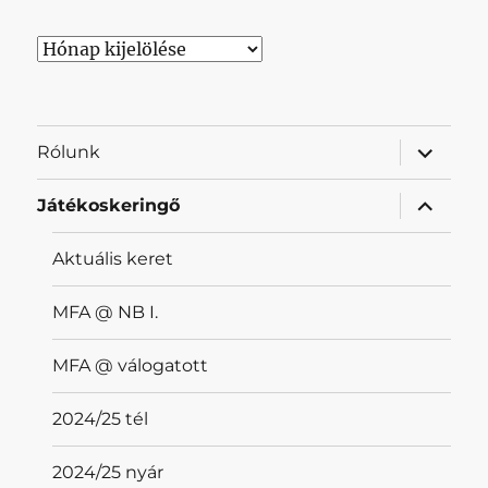
Archívum
almenü
Rólunk
szétnyit
almenü
Játékoskeringő
szétnyit
Aktuális keret
MFA @ NB I.
MFA @ válogatott
2024/25 tél
2024/25 nyár