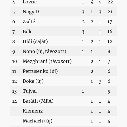
4
Lovric
1
4
5
22
5
Nagy D.
3
1
3
21
6
Zsótér
2
2
1
17
7
Bőle
3
1
16
8
Hidi (saját)
1
2
1
12
9
Nono (új, távozott)
1
1
8
10
Mezghrani (távozott)
2
1
7
11
Petrusenko (új)
2
6
12
Doka (új)
1
3
6
13
Tujvel
1
5
14
Baráth (MFA)
1
1
4
Klemenz
1
1
4
Machach (új)
1
1
4