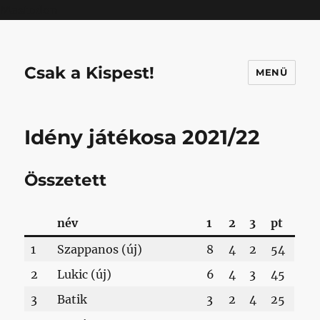
Mastodon
Csak a Kispest!
MENÜ
Idény játékosa 2021/22
Összetett
név
1
2
3
pt
1
Szappanos (új)
8
4
2
54
2
Lukic (új)
6
4
3
45
3
Batik
3
2
4
25