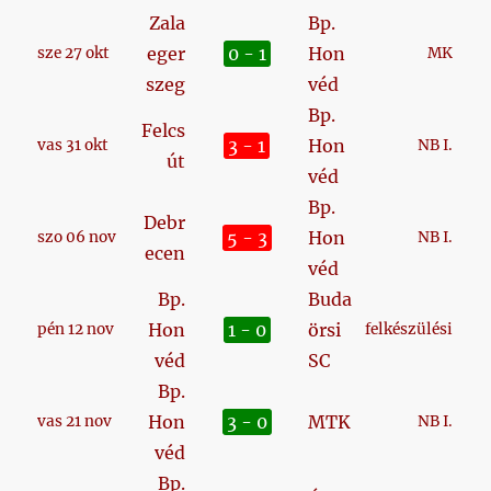
Zala
Bp.
eger
0 - 1
Hon
sze 27 okt
MK
szeg
véd
Bp.
Felcs
3 - 1
Hon
vas 31 okt
NB I.
út
véd
Bp.
Debr
5 - 3
Hon
szo 06 nov
NB I.
ecen
véd
Bp.
Buda
Hon
1 - 0
örsi
pén 12 nov
felkészülési
véd
SC
Bp.
Hon
3 - 0
MTK
vas 21 nov
NB I.
véd
Bp.