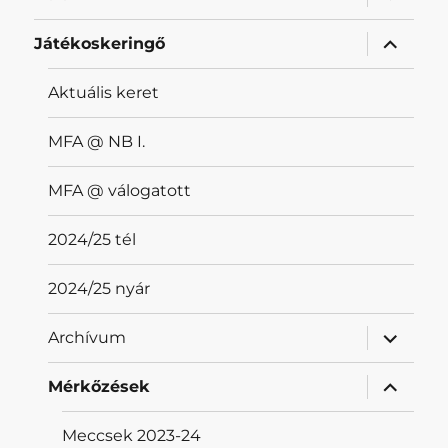
szétnyit
almenü
Játékoskeringő
szétnyit
Aktuális keret
MFA @ NB I.
MFA @ válogatott
2024/25 tél
2024/25 nyár
almenü
Archívum
szétnyit
almenü
Mérkőzések
szétnyit
Meccsek 2023-24