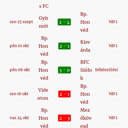
s FC
Bp.
Gyir
2 - 4
Hon
szo 25 szept
NB I.
mót
véd
Bp.
Kisv
Hon
2 - 1
pén 01 okt
NB I.
árda
véd
Bp.
BFC
Hon
3 - 0
Siófo
pén 08 okt
felkészülési
véd
k
Bp.
Vide
2 - 1
Hon
szo 16 okt
NB I.
oton
véd
Bp.
Mez
Hon
2 - 3
őköv
vas 24 okt
NB I.
véd
esd