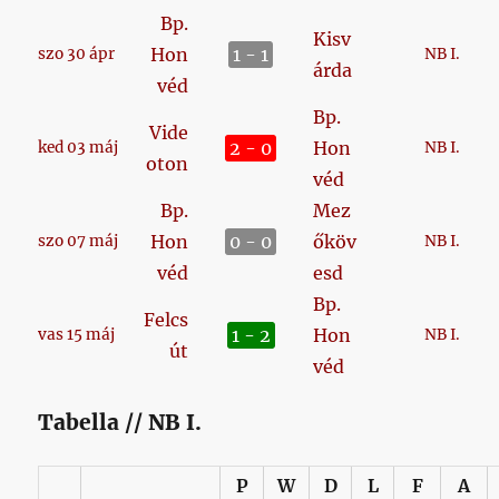
Bp.
Kisv
Hon
1 - 1
szo 30 ápr
NB I.
árda
véd
Bp.
Vide
2 - 0
Hon
ked 03 máj
NB I.
oton
véd
Bp.
Mez
Hon
0 - 0
őköv
szo 07 máj
NB I.
véd
esd
Bp.
Felcs
1 - 2
Hon
vas 15 máj
NB I.
út
véd
Tabella // NB I.
P
W
D
L
F
A