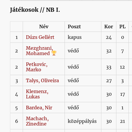
Játékosok // NB I.
Név
Poszt
Kor
PL
1
Dúzs
Gellért
kapus
24
0
Mezghrani,
2
védő
32
7
Mohamed
Petkovic,
2
védő
33
12
Marko
3
Talys,
Oliveira
védő
27
3
Klemenz,
4
védő
30
17
Lukas
5
Bardea,
Nir
védő
30
1
Machach,
6
középpályás
30
21
Zinedine