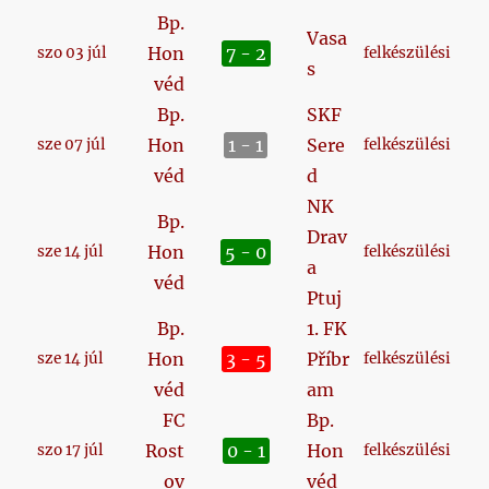
Bp.
Vasa
Hon
7 - 2
szo 03 júl
felkészülési
s
véd
Bp.
SKF
Hon
1 - 1
Sere
sze 07 júl
felkészülési
véd
d
NK
Bp.
Drav
Hon
5 - 0
sze 14 júl
felkészülési
a
véd
Ptuj
Bp.
1. FK
Hon
3 - 5
Příbr
sze 14 júl
felkészülési
véd
am
FC
Bp.
Rost
0 - 1
Hon
szo 17 júl
felkészülési
ov
véd