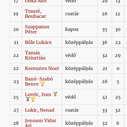
17
Doka
Albi
védő
29
13
Traoré,
19
csatár
26
12
Boubacar
Szappanos
20
kapus
35
30
Péter
21
Bőle
Lukács
középpályás
36
22
Tamás
22
védő
32
29
Krisztián
22
Keresztes
Noel
középpályás
21
0
Banó-Szabó
23
középpályás
26
5
Bence
Lovric,
Ivan
25
védő
41
25
27
Lukic,
Nenad
csatár
33
32
Jonsson
Vidar
28
középpályás
32
6
Ari