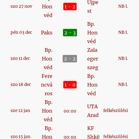
Újpe
Hon
1 - 2
szo 27 nov
NB I.
st
véd
Bp.
Paks
2 - 3
Hon
pén 03 dec
NB I.
véd
Bp.
Zala
Hon
2 - 2
eger
szo 11 dec
NB I.
véd
szeg
Fere
Bp.
ncvá
1 - 0
Hon
szo 18 dec
NB I.
ros
véd
Bp.
UTA
Hon
sze 12 jan
felkészülési
00:00
Arad
véd
Bp.
KF
Hon
Shkë
szo 15 jan
felkészülési
00:00