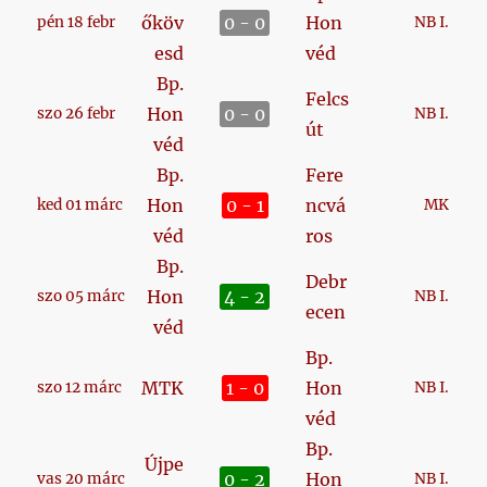
őköv
0 - 0
Hon
pén 18 febr
NB I.
esd
véd
Bp.
Felcs
Hon
0 - 0
szo 26 febr
NB I.
út
véd
Bp.
Fere
Hon
0 - 1
ncvá
ked 01 márc
MK
véd
ros
Bp.
Debr
Hon
4 - 2
szo 05 márc
NB I.
ecen
véd
Bp.
MTK
1 - 0
Hon
szo 12 márc
NB I.
véd
Bp.
Újpe
0 - 2
Hon
vas 20 márc
NB I.