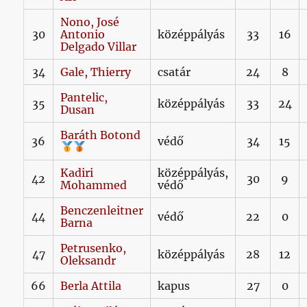
Nono,
José
30
Antonio
középpályás
33
16
Delgado Villar
34
Gale,
Thierry
csatár
24
8
Pantelic,
35
középpályás
33
24
Dusan
Baráth
Botond
36
védő
34
15
Kadiri
középpályás,
42
30
9
Mohammed
védő
Benczenleitner
44
védő
22
0
Barna
Petrusenko,
47
középpályás
28
12
Oleksandr
66
Berla
Attila
kapus
27
0