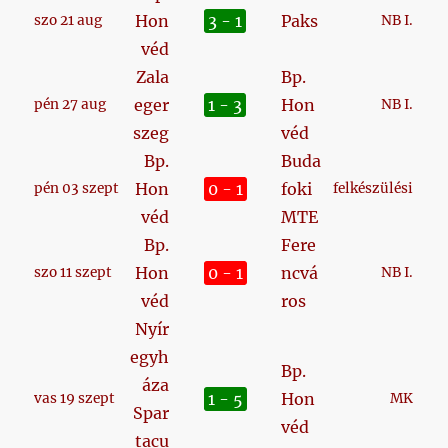
Hon
3 - 1
Paks
szo 21 aug
NB I.
véd
Zala
Bp.
eger
1 - 3
Hon
pén 27 aug
NB I.
szeg
véd
Bp.
Buda
Hon
0 - 1
foki
pén 03 szept
felkészülési
véd
MTE
Bp.
Fere
Hon
0 - 1
ncvá
szo 11 szept
NB I.
véd
ros
Nyír
egyh
Bp.
áza
1 - 5
Hon
vas 19 szept
MK
Spar
véd
tacu