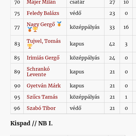
70
Májer
Milán
csatár
27
10
75
Feledy
Balázs
védő
23
0
Nagy
Gergő
77
középpályás
33
16
Tujvel,
Tomás
83
kapus
42
3
85
Irimiás
Gergő
középpályás
24
0
Schrankó
89
kapus
21
0
Levente
90
Gyetván
Márk
kapus
21
0
95
Szűcs
Tamás
középpályás
21
1
96
Szabó
Tibor
védő
21
0
Kispad // NB I.