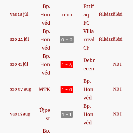
Bp.
Ettif
Hon
aq
vas 18 júl
felkészülési
11:00
véd
FC
Bp.
Villa
Hon
0 - 0
rreal
szo 24 júl
felkészülési
véd
CF
Bp.
Debr
Hon
1 - 4
szo 31 júl
NB I.
ecen
véd
Bp.
MTK
1 - 0
Hon
szo 07 aug
NB I.
véd
Bp.
Újpe
1 - 1
Hon
vas 15 aug
NB I.
st
véd
Bp.