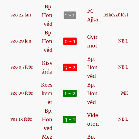
Bp.
FC
Hon
1 - 1
szo 22 jan
felkészülési
Ajka
véd
Bp.
Gyir
Hon
0 - 1
szo 29 jan
NB I.
mót
véd
Bp.
Kisv
3 - 2
Hon
szo 05 febr
NB I.
árda
véd
Kecs
Bp.
kem
1 - 2
Hon
sze 09 febr
MK
ét
véd
Bp.
Vide
Hon
3 - 1
vas 13 febr
NB I.
oton
véd
Mez
Bp.