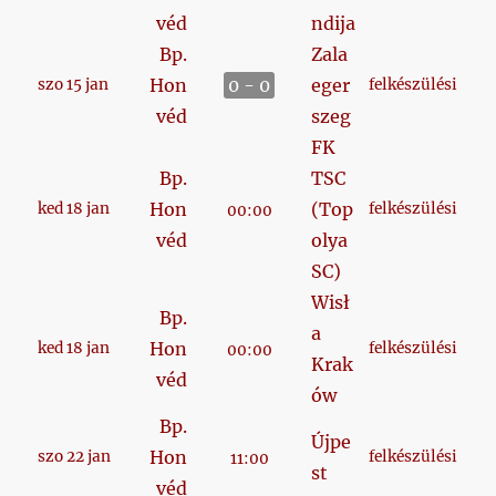
véd
ndija
Bp.
Zala
Hon
0 - 0
eger
szo 15 jan
felkészülési
véd
szeg
FK
Bp.
TSC
Hon
(Top
ked 18 jan
felkészülési
00:00
véd
olya
SC)
Wisł
Bp.
a
Hon
ked 18 jan
felkészülési
00:00
Krak
véd
ów
Bp.
Újpe
Hon
szo 22 jan
felkészülési
11:00
st
véd