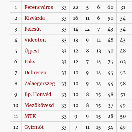
1
Ferencváros
33
22
5
6
60
31
2
Kisvárda
33
16
11
6
50
34
3
Felcsút
33
14
12
7
43
34
4
Videoton
33
13
9
11
48
43
5
Újpest
33
12
8
13
50
48
6
Paks
33
12
7
14
75
63
7
Debrecen
33
10
9
14
45
52
8
Zalaegerszeg
33
10
9
14
44
58
9
Bp. Honvéd
33
10
8
15
48
51
10
Mezőkövesd
33
10
8
15
37
49
11
MTK
33
9
9
15
28
50
12
Gyirmót
33
7
11
15
34
49