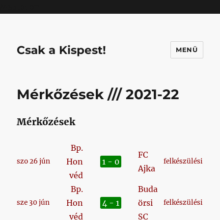
Mastodon
Csak a Kispest!
MENÜ
Mérkőzések /// 2021-22
Mérkőzések
Bp.
FC
Hon
1 - 0
szo 26 jún
felkészülési
Ajka
véd
Bp.
Buda
Hon
4 - 1
örsi
sze 30 jún
felkészülési
véd
SC