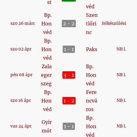
st
véd
Bp.
Szen
Hon
2 - 2
tlőri
szo 26 márc
felkészülési
véd
nc
Bp.
Hon
1 - 1
Paks
szo 02 ápr
NB I.
véd
Zala
Bp.
eger
3 - 1
Hon
pén 08 ápr
NB I.
szeg
véd
Bp.
Fere
Hon
1 - 2
ncvá
szo 16 ápr
NB I.
véd
ros
Bp.
Gyir
1 - 1
Hon
vas 24 ápr
NB I.
mót
véd