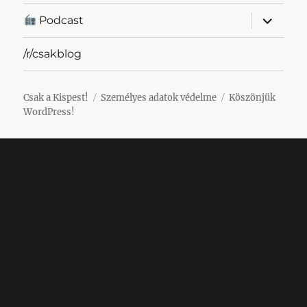
almenü
Podcast
szétnyit
/r/csakblog
Csak a Kispest!
Személyes adatok védelme
Köszönjük
WordPress!