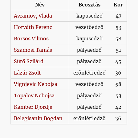
Név
Beosztás
Kor
Avramov,
Vlada
kapusedző
47
Horváth
Ferenc
vezetőedző
53
Borsos
Vilmos
kapusedző
58
Szamosi
Tamás
pályaedző
51
Sütő
Szilárd
pályaedző
45
Lázár
Zsolt
erőnléti edző
36
Vignjevic
Nebojsa
vezetőedző
58
Topalov
Nebojsa
pályaedző
53
Kamber
Djordje
pályaedző
42
Belegisanin
Bogdan
erőnléti edző
36