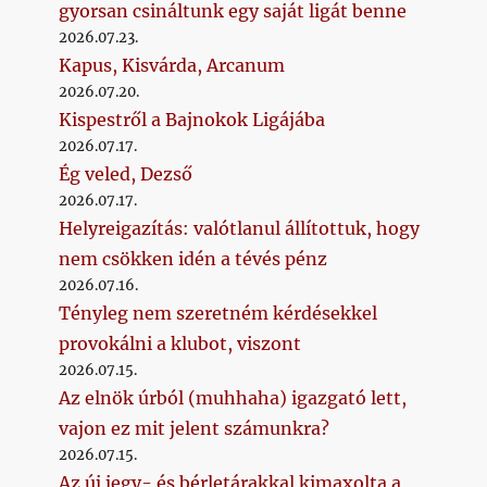
gyorsan csináltunk egy saját ligát benne
2026.07.23.
Kapus, Kisvárda, Arcanum
2026.07.20.
Kispestről a Bajnokok Ligájába
2026.07.17.
Ég veled, Dezső
2026.07.17.
Helyreigazítás: valótlanul állítottuk, hogy
nem csökken idén a tévés pénz
2026.07.16.
Tényleg nem szeretném kérdésekkel
provokálni a klubot, viszont
2026.07.15.
Az elnök úrból (muhhaha) igazgató lett,
vajon ez mit jelent számunkra?
2026.07.15.
Az új jegy- és bérletárakkal kimaxolta a