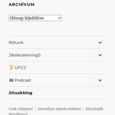
ARCHÍVUM
Archívum
almenü
Rólunk
szétnyit
almenü
Játékoskeringő
szétnyit
UFCC
almenü
Podcast
szétnyit
/r/csakblog
Csak a Kispest!
Személyes adatok védelme
Köszönjük
WordPress!