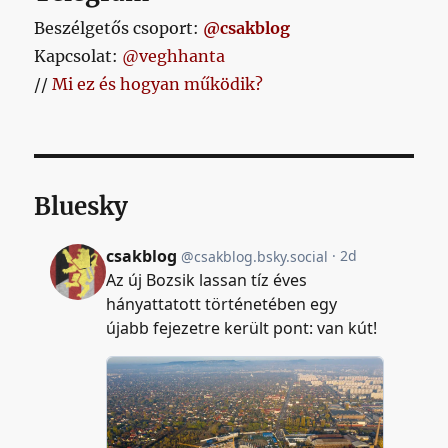
Beszélgetős csoport:
@csakblog
Kapcsolat:
@veghhanta
//
Mi ez és hogyan működik?
Bluesky