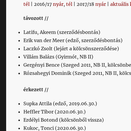
tél
| 2016/17
nyár
,
tél
| 2017/18
nyár
|
aktuális
távozott //
Latifu, Akeem (szerződésbontás)
Erik van der Meer (edző, szerződésbontás)
Laczkó Zsolt (lejárt a kölcsönszerződése)
Villám Balázs (Gyirmót, NB II)
Gergényi Bence (Szeged 2011, NB II, kölcsönbe
Rózsahegyi Dominik (Szeged 2011, NB II, kölc
érkezett //
Supka Attila (edző, 2019.06.30.)
Heffler Tibor (2020.06.30.)
Erdélyi Botond (kölcsönből vissza)
Kukoc, Tonci (2020.06.30.)