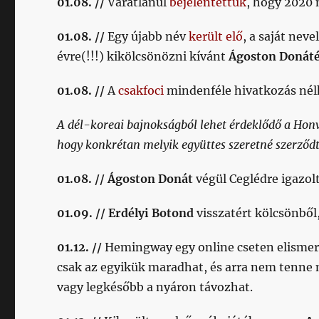
01.08. //
Váratlanul
bejelentettük
, hogy 2020 
01.08. //
Egy újabb név
került elő
, a saját nev
évre(!!!) kikölcsönözni kívánt
Ágoston Donát
01.08. //
A
csakfoci
mindenféle hivatkozás nél
A dél-koreai bajnokságból lehet érdeklődő a Hon
hogy konkrétan melyik együttes szeretné szerződ
01.08. // Ágoston Donát
végül Ceglédre igazolt
01.09. // Erdélyi Botond
visszatért kölcsönből
01.12. //
Hemingway egy online cseten elismer
csak az egyikük maradhat, és arra nem tenne 
vagy legkésőbb a nyáron távozhat.