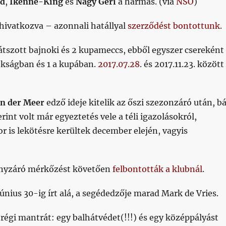
id
,
Ikenne-King
és
Nagy Geri
a hármas. (via
NSO
)
 hivatkozva – azonnali hatállyal
szerződést bontottunk
.
játszott bajnoki és 2 kupameccs, ebből egyszer csereként
nokságban és 1 a kupában.
2017.07.28
. és 2017.11.23. között
an der Meer
edző ideje kitelik az őszi szezonzáró után, b
int volt már egyeztetés vele a téli igazolásokról,
r is lekötésre kerültek december elején, vagyis
ényzáró mérkőzést követően
felbontották a klubnál
.
június 30-ig írt alá, a segédedzője marad Mark de Vries.
égi mantrát: egy balhátvédet(!!!) és egy középpályást