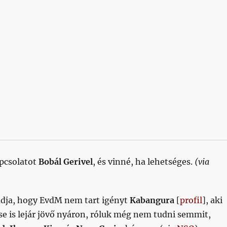
apcsolatot
Bobál Gerivel
, és vinné, ha lehetséges.
(via
udja, hogy EvdM nem tart igényt
Kabangura
[
profil
], aki
e is lejár jövő nyáron, róluk még nem tudni semmit,