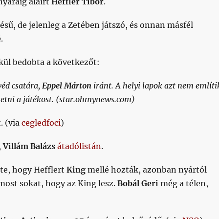
nyaráig aláírt
Heffler Tibor
.
elésű, de jelenleg a Zetében játszó, és onnan másfél
é
.
kül bedobta a következőt:
véd csatára,
Eppel Márton
iránt. A helyi lapok azt nem említi
tetni a játékost. (star.ohmynews.com)
. (via
cegledfoci
)
,
Villám Balázs
átadólistán
.
te, hogy Hefflert
King
mellé hozták, azonban nyártól
most sokat, hogy az King lesz.
Bobál Geri
még a télen,