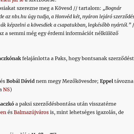
rosiakat szerezne meg a Kövesd // tartalom:
„Bognár
de az nb1.hu úgy tudja, a Honvéd két, nyáron lejáró szerződé
nák képzelni a kövesdiek a csapatukban, legkésőbb nyártól.”
az a semmi még egy érdemi információt nélkülöző
aczkónak
felajánlotta a Paks, hogy bontsanak szerződést
és
Bobál Dávid
nem megy Mezőkövesdre;
Eppel
távozna
ia
NS
)
Laczkó
a paksi szerződésbontása után visszatérne
cen
és
Balmazújváros
is, mint lehetséges igazolás, de