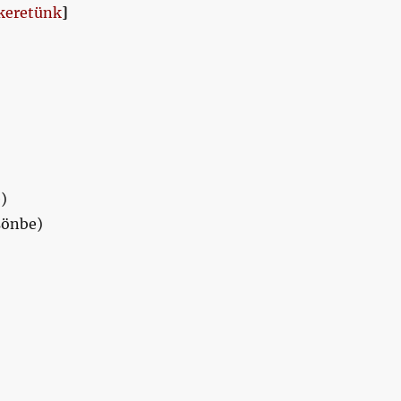
 keretünk
]
)
sönbe)