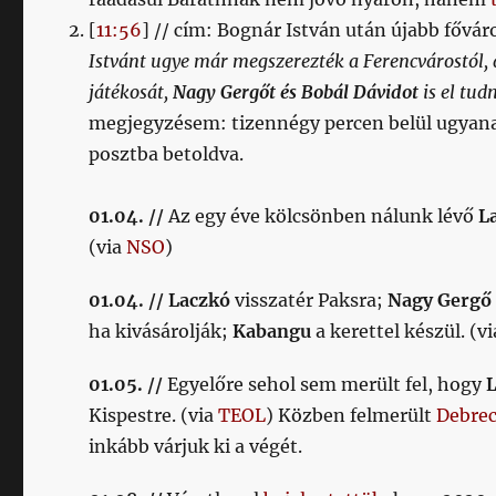
[
11:56
] // cím: Bognár István után újabb fővá
Istvánt ugye már megszerezték a Ferencvárostól, 
játékosát,
Nagy Gergőt és Bobál Dávidot
is el tud
megjegyzésem: tizennégy percen belül ugyan
posztba betoldva.
01.04. //
Az egy éve kölcsönben nálunk lévő
L
(via
NSO
)
01.04. //
Laczkó
visszatér Paksra;
Nagy Gergő
ha kivásárolják;
Kabangu
a kerettel készül. (v
01.05. //
Egyelőre sehol sem merült fel, hogy
Kispestre. (via
TEOL
) Közben felmerült
Debre
inkább várjuk ki a végét.