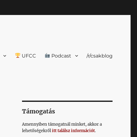
UFCC
Podcast
/r/csakblog
Támogatás
Amennyiben támogatnál minket, akkor a
lehetőségekről
itt találsz információt
.