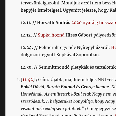
tervezünk igazolni. Mondjuk arról nem beszélt
heppjét ismételgeti. Ugyanitt jelezte, hogy Ka
12.11. // Horváth András
2020 nyaráig hosszab
12.12. //
Supka hozná
Híres Gábort
pályaedzőn
12.24. //
Felmerült egy név Nyíregyházáról:
H
dolgozott együtt Supkával Sopronban.
12.30. //
Semmitmondó pletykák és tartalomkit
[
11:42
] // cím: Újabb, majdnem teljes NB I-es 
Bobál Dávid, Baráth Botond és George Ikenne-Ki
Honvédnak. Az említettek közül csak Nagy nem vé
szerződésük. A helyzetüket bonyolítja, hogy Nagy 
viszont még eddig sem jutott el.”
// megjegyzése
ráadásul Baráthnak nem jövő nyáron, hanem