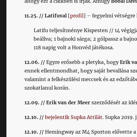
ahogy ezt a cikkben is írják. Amúgy
Bobál Dáv
11.25. // Latifuval
[
profil
] – fegyelmi vétségre
Latifu teljesítménye Kispesten // 14 végig
beállva; 1 bajnoki sárga; 2 gólpassz a baj
118 napig volt a Honvéd játékosa.
12.06. //
Egyre erősebb a pletyka, hogy
Erik v
ennek ellentmondhat, hogy saját bevallása szer
valamint a felkészülési meccsek és az edzőtábo
szokatlanul korán.
12.09. // Erik van der Meer
szerződését az id
12.10. //
bejelentik Supka Attilát
. Supka 2019. 
12.10. //
Hemingway az M4 Sporton elővette a r