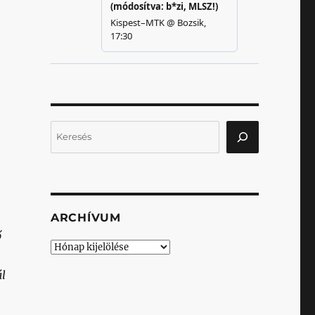
Keresés
ARCHÍVUM
ő
Archívum
ál