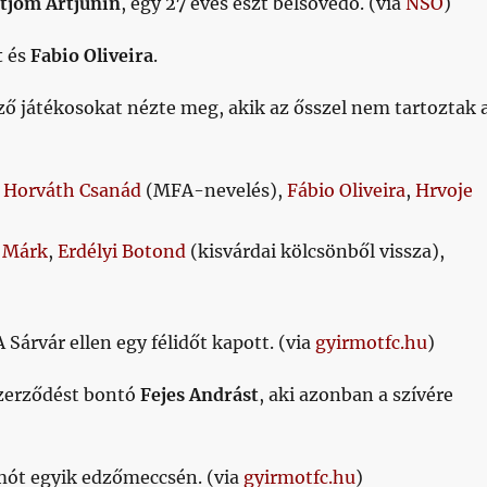
tjom Artjunin
, egy 27 éves észt belsővédő. (via
NSO
)
t
és
Fabio Oliveira
.
ő játékosokat nézte meg, akik az ősszel nem tartoztak 
,
Horváth Csanád
(MFA-nevelés),
Fábio Oliveira
,
Hrvoje
 Márk
,
Erdélyi Botond
(kisvárdai kölcsönből vissza),
Sárvár ellen egy félidőt kapott. (via
gyirmotfc.hu
)
szerződést bontó
Fejes Andrást
, aki azonban a szívére
rmót egyik edzőmeccsén. (via
gyirmotfc.hu
)