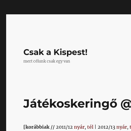
Mastodon
Csak a Kispest!
mert célunk csak egy van
Játékoskeringő @ 
[korábbiak //
2011/12
nyár
,
tél
| 2012/13
nyár
,