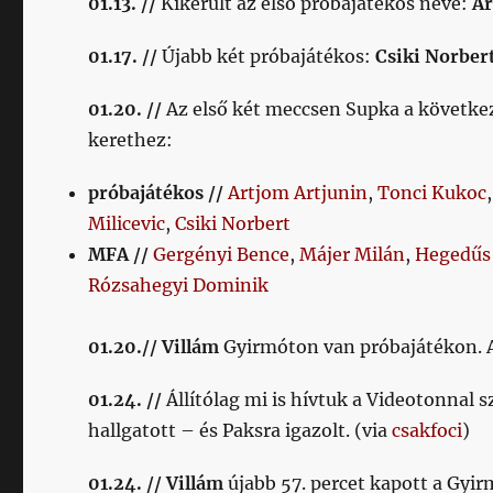
01.13. //
Kikerült az első próbajátékos neve:
Ar
01.17. //
Újabb két próbajátékos:
Csiki Norber
01.20. //
Az első két meccsen Supka a következ
kerethez:
próbajátékos //
Artjom Artjunin
,
Tonci Kukoc
Milicevic
,
Csiki Norbert
MFA //
Gergényi Bence
,
Májer Milán
,
Hegedűs
Rózsahegyi Dominik
01.20.// Villám
Gyirmóton van próbajátékon. A 
01.24. //
Állítólag mi is hívtuk a Videotonnal 
hallgatott – és Paksra igazolt. (via
csakfoci
)
01.24. // Villám
újabb 57. percet kapott a Gyi