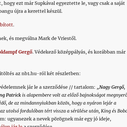
, hogy ezt már Supkával egyeztette le, vagy csak a saját
bangu újra a kerettel készül.
bított
.
ek, és megválna Mark de Vriestől.
oldampf Gergő
. Védekező középpályás, és korábban már
öltés az nb1.hu-ról két részletben:
védelemnek jár le a szerződése // tartalom:
„
Nagy Gergő,
ng Patrick
is alapembere volt az előző bajnokságot megnyer
dő, de az mindannyiukban közös, hogy a nyáron lejár a
az utolsó fordulóban tért vissza a sérülése után, King és Bob
m: ugyanezek a nevek pörögnek már egy jó ideje,
télen jár le
a szerződése.