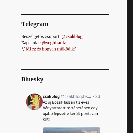
Telegram
Beszélgetős csoport:
@csakblog
Kapcsolat:
@veghhanta
//
Mi ez és hogyan működik?
Bluesky