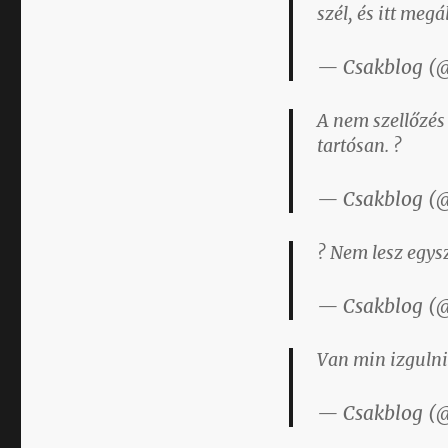
szél, és itt megá
— Csakblog (
A nem szellőzés
tartósan. ?
— Csakblog (
? Nem lesz egys
— Csakblog (
Van min izgulni
— Csakblog (