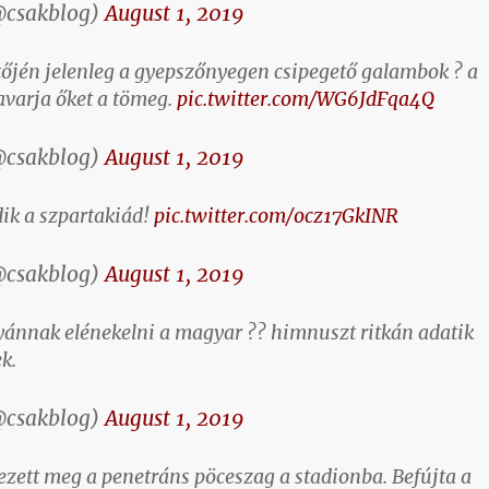
@csakblog)
August 1, 2019
ítőjén jelenleg a gyepszőnyegen csipegető galambok ? a
varja őket a tömeg.
pic.twitter.com/WG6JdFqa4Q
@csakblog)
August 1, 2019
ik a szpartakiád!
pic.twitter.com/ocz17GkINR
@csakblog)
August 1, 2019
yánnak elénekelni a magyar ?? himnuszt ritkán adatik
k.
@csakblog)
August 1, 2019
ezett meg a penetráns pöceszag a stadionba. Befújta a