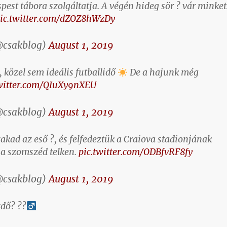
pest tábora szolgáltatja. A végén hideg sör ? vár minket
ic.twitter.com/dZOZ8hWzDy
@csakblog)
August 1, 2019
 közel sem ideális futballidő
De a hajunk még
twitter.com/QIuXy9nXEU
@csakblog)
August 1, 2019
kad az eső ?, és felfedeztük a Craiova stadionjának
t a szomszéd telken.
pic.twitter.com/ODBfvRF8fy
@csakblog)
August 1, 2019
dő? ??‍