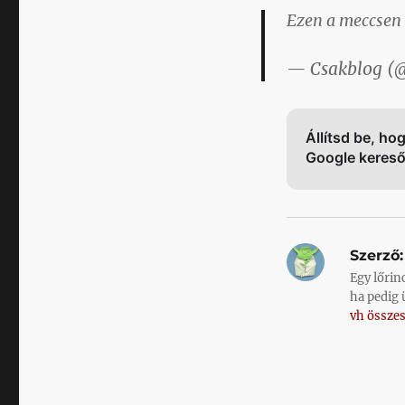
Ezen a meccsen I
— Csakblog (
Állítsd be, ho
Google keres
Szerző:
Egy lőrin
ha pedig 
vh összes