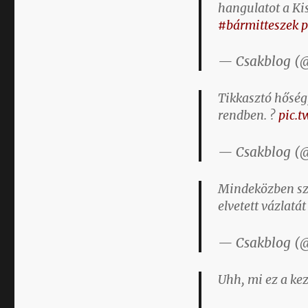
hangulatot a Kis
#bármitteszek
p
— Csakblog (
Tikkasztó hőség,
rendben. ?
pic.
— Csakblog (
Mindeközben sza
elvetett vázlatá
— Csakblog (
Uhh, mi ez a kez