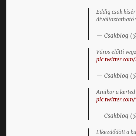
Eddig csak kísér
átváltoztatható 
— Csakblog (
Város előtti ve
pic.twitter.co
— Csakblog (
Amikor a kerted
pic.twitter.com
— Csakblog (
Elkezdődött a k