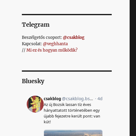
Telegram
Beszélgetős csoport:
@csakblog
Kapcsolat:
@veghhanta
//
Mi ez és hogyan működik?
Bluesky