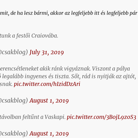
t, de ha lesz bármi, akkor az legfeljebb itt és legfeljebb pár
tunk a festői Craiovába.
@csakblog)
July 31, 2019
erencsétleneket akik ránk vigyáznak. Viszont a pálya
egalább ingyenes és tiszta. Sőt, rád is nyitják az ajtót,
snak.
pic.twitter.com/hIzidDzAri
@csakblog)
August 1, 2019
ávolban feltűnt a Vaskapi.
pic.twitter.com/3B0jL9z0S3
@csakblog)
August 1, 2019