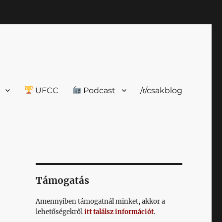
UFCC
Podcast
/r/csakblog
Támogatás
Amennyiben támogatnál minket, akkor a
lehetőségekről
itt találsz információt
.