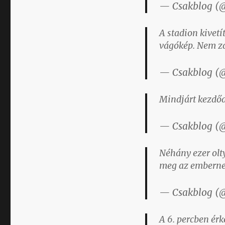
— Csakblog (
A stadion kivet
vágókép. Nem za
— Csakblog (
Mindjárt kezdőd
— Csakblog (
Néhány ezer olt
meg az emberne
— Csakblog (
A 6. percben érk