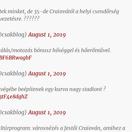
tek minket, de 35-de Craiovától a helyi csendőrség
vezetésre. ??????
@csakblog)
August 1, 2019
gzálás/motozás bónusz hőséggel és hőerőművel.
m/BF6BRwagbF
@csakblog)
August 1, 2019
 végébe beépítenek egy kurva nagy stadiont ?
/3tF4e8dghZ
@csakblog)
August 1, 2019
ultúrprogram: városnézés a festői Craiován, amihez a