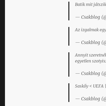
Batik mit játszik
— Csakblog (
Az izgalmak egy
— Csakblog (
Annyit szeretn
egyetlen szotyisz
— Csakblog (
Saskőy < UEFA ||
— Csakblog (