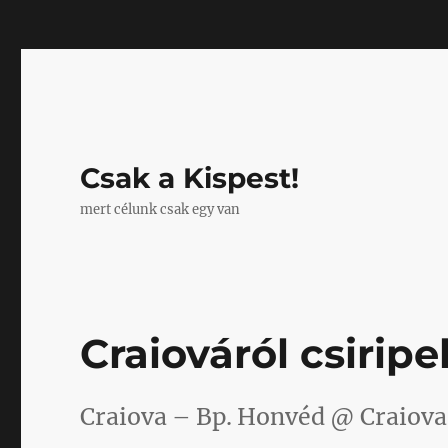
Mastodon
Csak a Kispest!
mert célunk csak egy van
Craiováról csirip
Craiova – Bp. Honvéd @ Craiova,