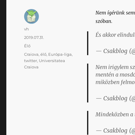
Nem ígérünk semmi
szóban.
Szerző
vh
És akkor elindul
Közzétéve
2019.07.31.
Kategória
Élő
— Csakblog (
Címke
Craiova
,
élő
,
Európa-liga
,
twitter
,
Universitatea
Nem irigylem sz
Craiova
mentén a mosdó l
miközben felmo
— Csakblog (
Mindeközben a t
— Csakblog (