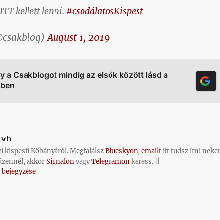
TT kellett lenni.
#csodálatosKispest
@csakblog)
August 1, 2019
gy a Csakblogot mindig az elsők között lásd a
őben
vh
ci kispesti Kőbányáról. Megtalálsz
Blueskyon
,
emailt
itt tudsz írni neke
üzennél, akkor
Signalon
vagy
Telegramon
keress. ||
 bejegyzése