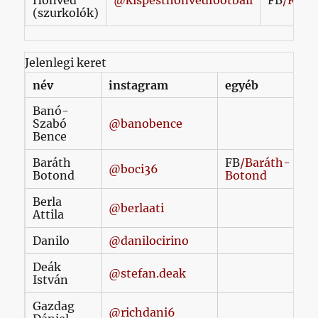
Honvéd
@kispesthonvedfootball
FB
/Kisp
(szurkolók)
Jelenlegi keret
név
instagram
egyéb
Banó-
Szabó
@banobence
Bence
Baráth
FB
/Baráth-
@boci36
Botond
Botond
Berla
@berlaati
Attila
Danilo
@danilocirino
Deák
@stefan.deak
István
Gazdag
@richdani6