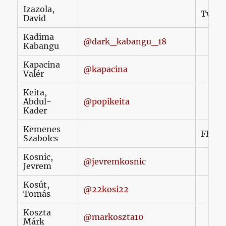
Izazola,
Twitte
David
Kadima
@dark_kabangu_18
Kabangu
Kapacina
@kapacina
Valér
Keita,
Abdul-
@popikeita
Kader
Kemenes
FB
/k
Szabolcs
Kosnic,
@jevremkosnic
Jevrem
Kosút,
@22kosi22
Tomás
Koszta
@markoszta10
Márk