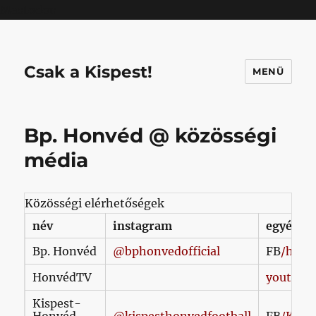
Mastodon
Csak a Kispest!
MENÜ
Bp. Honvéd @ közösségi
média
Közösségi elérhetőségek
név
instagram
egyéb
Bp. Honvéd
@bphonvedofficial
FB
/honv
HonvédTV
youtube
Kispest-