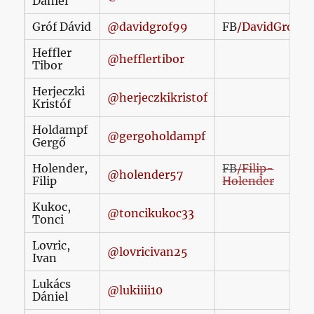
Dániel
Gróf Dávid
@davidgrof99
FB
/DavidGrof99
Heffler
@hefflertibor
Tibor
Herjeczki
@herjeczkikristof
Kristóf
Holdampf
@gergoholdampf
Gergő
Holender,
FB
/Filip-
@holender57
Filip
Holender
Kukoc,
@toncikukoc33
Tonci
Lovric,
@lovricivan25
Ivan
Lukács
@lukiiii10
Dániel