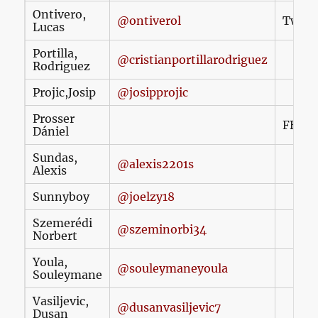
Ontivero,
@ontiverol
Twitte
Lucas
Portilla,
@cristianportillarodriguez
Rodriguez
Projic,Josip
@josipprojic
Prosser
FB/
Pr
Dániel
Sundas,
@alexis2201s
Alexis
Sunnyboy
@joelzy18
Szemerédi
@szeminorbi34
Norbert
Youla,
@souleymaneyoula
Souleymane
Vasiljevic,
@dusanvasiljevic7
Dusan