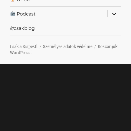
almenü
Podcast
szétnyit
/r/csakblog
Csak a Kispest!
Személyes adatok védelme
Köszönjük
WordPress!