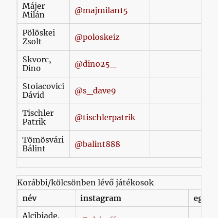
Májer
@majmilan15
Milán
Pölöskei
@poloskeiz
Zsolt
Skvorc,
@dino25_
Dino
Stoiacovici
@s_dave9
Dávid
Tischler
@tischlerpatrik
Patrik
Tömösvári
@balint888
Bálint
Korábbi/kölcsönben lévő játékosok
név
instagram
egyéb
Alcibiade,