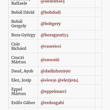
@alciraffa13
Raffaele
Bobál Dávid
@bobdudi
Bobál
@bobgery
Gergely
Bora György
@boragyuri55
Czár
@czarricci
Richárd
Czuczi
@czucziii
Márton
Daud, Ayub
@dadinho1990
Elez, Josip
@elez31
@elezjo94
Eppel
@eppelmarci
Márton
Erdős Gábor
@erdosgabi