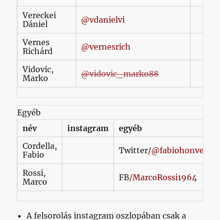
Vereckei
@vdanielvi
Dániel
Vernes
@vernesrich
Richárd
Vidovic,
@vidovic_marko88
Marko
Egyéb
név
instagram
egyéb
Cordella,
Twitter/
@fabiohonved
Fabio
Rossi,
FB
/MarcoRossi1964
Marco
A felsorolás instagram oszlopában csak a