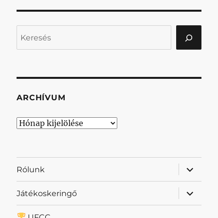
Keresés
ARCHÍVUM
Archívum
almenü
Rólunk
szétnyit
almenü
Játékoskeringő
szétnyit
UFCC