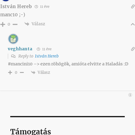
István Hereb
11 éve
manc10 ;-)
Válasz
0
veghhanta
11 éve
Reply to
István Hereb
#mancini10 –> ezen röhögök, amióta elvitte a Haladás :D
Válasz
0
Támogatás