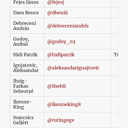
Fejes János
@fejesj
Daru Bence
@dbeniii
Debreceni
@debreceniandris
András
Godoy,
@godoy_03
Anibal
Hidi Patrik
@hidipatrik
Twitte
Ignjatovic,
@aleksandarignajtovic
Aleksandar
Ihrig-
Farkas
@ifsebii
Sebestyé
Ikenne-
@ikenneking8
King
Ivancsics
@rutingege
Gellért