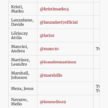
Kristi,
@kristimarku3
Marku
Lanzafame,
@lanzadavi7official
Davide
Lőrinczy
@lati10
Attila
Mancini,
@manc10
Twitte
Andrea
Martínez,
@leandr0martinez
Leandro
Marshall,
@marshillo
Johnson
Twitte
Meza, Jesus
Twitte
Navarro,
@kmmello29
Mello