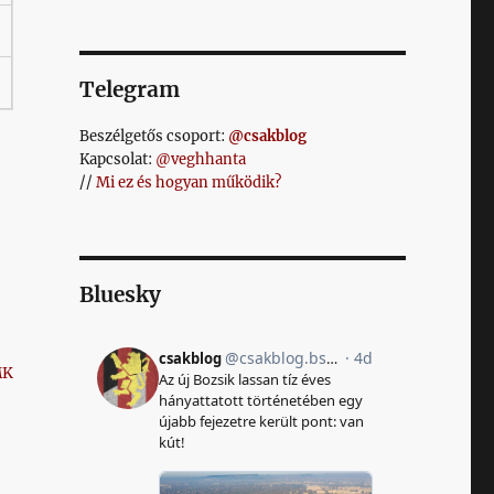
Telegram
Beszélgetős csoport:
@csakblog
Kapcsolat:
@veghhanta
//
Mi ez és hogyan működik?
Bluesky
MK