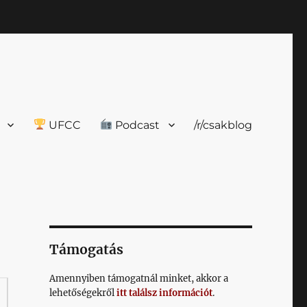
UFCC
Podcast
/r/csakblog
Támogatás
Amennyiben támogatnál minket, akkor a
lehetőségekről
itt találsz információt
.