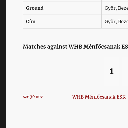
Ground
Győr, Beze
Cím
Győr, Beze
Matches against WHB Ménfőcsanak E
1
WHB Ménfőcsanak ESK
sze 30 nov