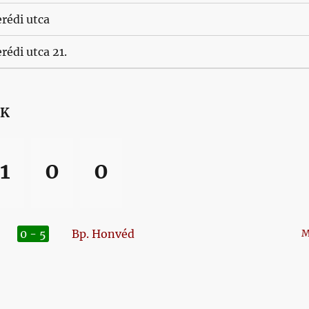
rédi utca
rédi utca 21.
SK
1
0
0
0 - 5
Bp. Honvéd