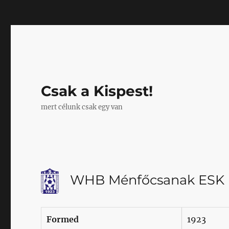
Mastodon
Csak a Kispest!
mert célunk csak egy van
WHB Ménfőcsanak ESK
Formed
1923