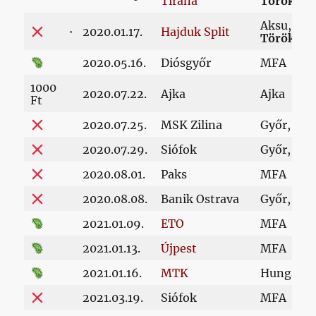
Tirana
Törökors
Aksu,
2020.01.17.
Hajduk Split
Törökors
2020.05.16.
Diósgyőr
MFA
1000
2020.07.22.
Ajka
Ajka
Ft
2020.07.25.
MSK Zilina
Győr, ETO
2020.07.29.
Siófok
Győr, ETO
2020.08.01.
Paks
MFA
2020.08.08.
Banik Ostrava
Győr, ETO
2021.01.09.
ETO
MFA
2021.01.13.
Újpest
MFA
2021.01.16.
MTK
Hungária 
2021.03.19.
Siófok
MFA