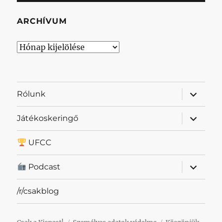
ARCHÍVUM
Archívum
almenü
Rólunk
szétnyit
almenü
Játékoskeringő
szétnyit
UFCC
almenü
Podcast
szétnyit
/r/csakblog