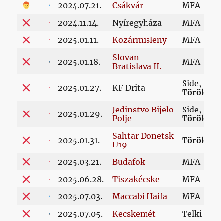
2024.07.21.
Csákvár
MFA
2024.11.14.
Nyíregyháza
MFA
2025.01.11.
Kozármisleny
MFA
Slovan
2025.01.18.
MFA
Bratislava II.
Side,
2025.01.27.
KF Drita
Törökors
Jedinstvo Bijelo
Side,
2025.01.29.
Polje
Törökors
Sahtar Donetsk
2025.01.31.
Törökors
U19
2025.03.21.
Budafok
MFA
2025.06.28.
Tiszakécske
MFA
2025.07.03.
Maccabi Haifa
MFA
2025.07.05.
Kecskemét
Telki