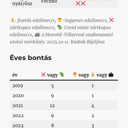
Feczkó
nyár/ősz
: fizetős edzőmeccs,
: ingyenes edzőmeccs,
:
zártkapus edzőmeccs,
: Covid miatt zártkapus
edzőmeccs, 🏟: a Honvéd-Villarreal stadionavató
utolsó mérkőzés: 2025.10.11. Radnik Bijeljina
Éves bontás
év
vagy
vagy
vagy 🏟
2019
5
1
2020
9
1
2021
12
4
2022
9
2
2023
8
3