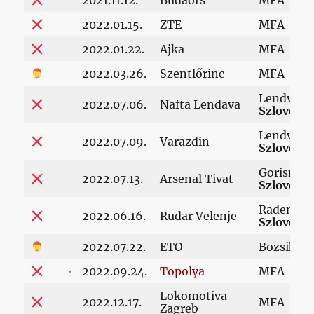
2021.11.12.
Budaörs
MFA
2022.01.15.
ZTE
MFA
2022.01.22.
Ajka
MFA
2022.03.26.
Szentlőrinc
MFA
Lendva,
2022.07.06.
Nafta Lendava
Szlovénia
Lendva,
2022.07.09.
Varazdin
Szlovénia
Gorisnica
2022.07.13.
Arsenal Tivat
Szlovénia
Rademci,
2022.06.16.
Rudar Velenje
Szlovénia
2022.07.22.
ETO
Bozsik st
2022.09.24.
Topolya
MFA
Lokomotiva
2022.12.17.
MFA
Zagreb