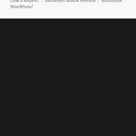
Csak a Kispest!
Személyes adatok védelme
Köszönjük
WordPress!