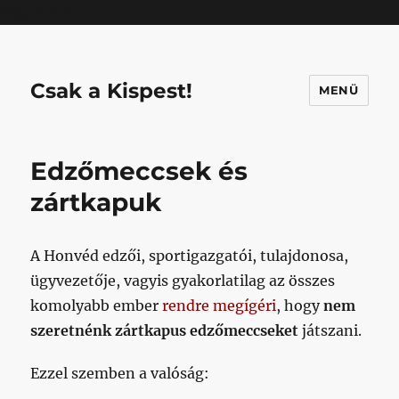
Mastodon
Csak a Kispest!
MENÜ
Edzőmeccsek és
zártkapuk
A Honvéd edzői, sportigazgatói, tulajdonosa,
ügyvezetője, vagyis gyakorlatilag az összes
komolyabb ember
rendre megígéri
, hogy
nem
szeretnénk zártkapus edzőmeccseket
játszani.
Ezzel szemben a valóság: