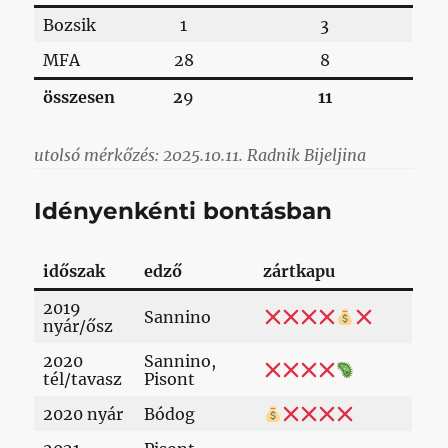
Bozsik
1
3
MFA
28
8
összesen
2
9
11
utolsó mérkőzés: 2025.10.11. Radnik Bijeljina
Idényenkénti bontásban
időszak
edző
zártkapu
2019
Sannino
nyár/ősz
2020
Sannino,
tél/tavasz
Pisont
2020 nyár
Bódog