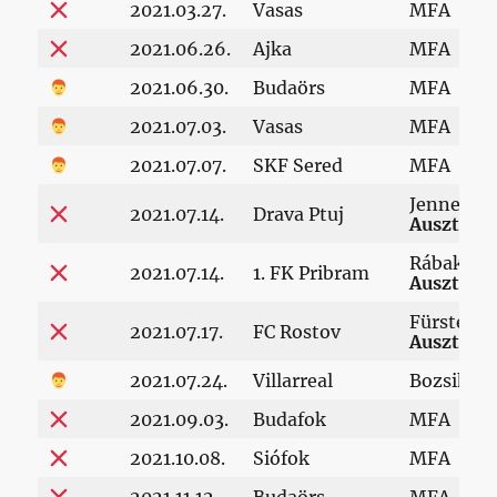
2021.03.27.
Vasas
MFA
2021.06.26.
Ajka
MFA
2021.06.30.
Budaörs
MFA
2021.07.03.
Vasas
MFA
2021.07.07.
SKF Sered
MFA
Jennersdo
2021.07.14.
Drava Ptuj
Ausztria
Rábakeres
2021.07.14.
1. FK Pribram
Ausztria
Fürstenfe
2021.07.17.
FC Rostov
Ausztria
2021.07.24.
Villarreal
Bozsik st
2021.09.03.
Budafok
MFA
2021.10.08.
Siófok
MFA