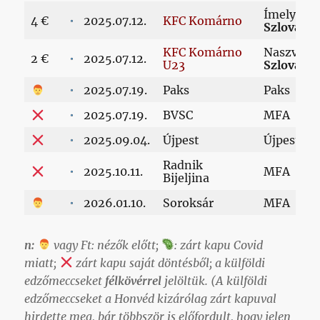
Ímely,
4 €
2025.07.12.
KFC Komárno
Szlovákia
KFC Komárno
Naszvad,
2 €
2025.07.12.
U23
Szlovákia
2025.07.19.
Paks
Paks
2025.07.19.
BVSC
MFA
2025.09.04.
Újpest
Újpest
Radnik
2025.10.11.
MFA
Bijeljina
2026.01.10.
Soroksár
MFA
n:
vagy Ft: nézők előtt;
: zárt kapu Covid
miatt;
zárt kapu saját döntésből; a külföldi
edzőmeccseket
félkövérrel
jelöltük. (A külföldi
edzőmeccseket a Honvéd kizárólag zárt kapuval
hirdette meg, bár többször is előfordult, hogy jelen