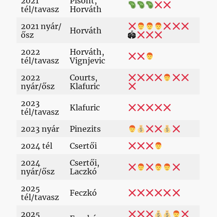
2021
Pisont,
tél/tavasz
Horváth
2021 nyár/
Horváth
ősz
🏟
2022
Horváth,
tél/tavasz
Vignjevic
2022
Courts,
nyár/ősz
Klafuric
2023
Klafuric
tél/tavasz
2023 nyár
Pinezits
2024 tél
Csertői
2024
Csertői,
nyár/ősz
Laczkó
2025
Feczkó
tél/tavasz
2025