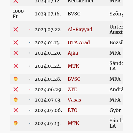
2023.07.12.
Kecskemét
MFA
1000
2023.07.16.
BVSC
Szőnyi út
Ft
Untersch
2023.07.22.
Al-Rayyad
Ausztria
2024.01.13.
UTA Arad
Bozsik st
2024.01.20.
Ajka
MFA
Sándor Ká
2024.01.24.
MTK
LA
2024.01.28.
BVSC
MFA
2024.06.29.
ZTE
Andráshi
2024.07.03.
Vasas
MFA
2024.07.06.
ETO
Győr
Sándor Ká
2024.07.13.
MTK
LA