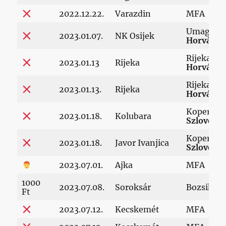
2022.12.22.
Varazdin
MFA
Umag,
2023.01.07.
NK Osijek
Horvátor
Rijeka,
2023.01.13
Rijeka
Horvátor
Rijeka,
2023.01.13.
Rijeka
Horvátor
Koper,
2023.01.18.
Kolubara
Szlovénia
Koper,
2023.01.18.
Javor Ivanjica
Szlovénia
2023.07.01.
Ajka
MFA
1000
2023.07.08.
Soroksár
Bozsik st
Ft
2023.07.12.
Kecskemét
MFA