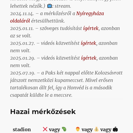
lehettek nézők.)
:
stream.
2024.11.14. – a mérkőzésről a
Nyíregyháza
oldaláról
értesülhettünk.
2025.01.11. – szöveges tudósítást
ígértek
, azonban
az se volt.
2025.01.27. – videós közvetítést
ígértek
, azonban
nem volt.
2025.01.29. – videós közvetítést
ígértek
, azonban
nem volt.
2025.07.19. – a Paks két nappal előtte Kolozsávrott
játszott nemzetközi kupameccset. Mivel erősen
tartalékosan állt fel, így a Honvéd is a második
csapatát küldte le a meccsre.
Hazai mérkőzések
stadion
vagy
vagy
vagy 🏟