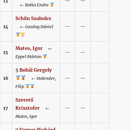
13
—
—
←
Botka
Endre
Schön
Szabolcs
14
—
—
←
Gazdag
Dániel
Matos,
Igor
←
15
—
—
Eppel
Márton
5
Bobál
Gergely
16
—
—
←
Holender,
Filip
Szerető
17
Krisztofer
—
—
←
Matos,
Igor
7
Vernes
Richárd