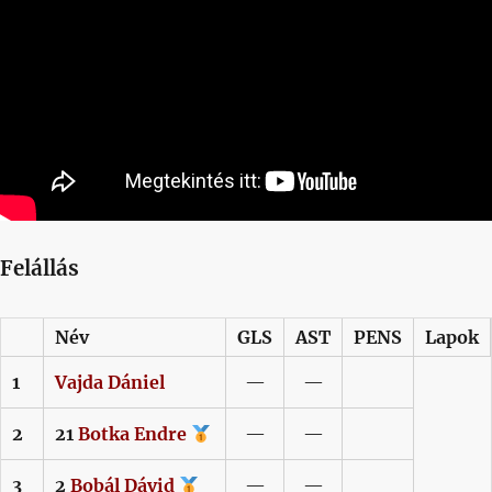
Felállás
Név
GLS
AST
PENS
Lapok
1
Vajda
Dániel
—
—
2
21
Botka
Endre
—
—
3
2
Bobál
Dávid
—
—