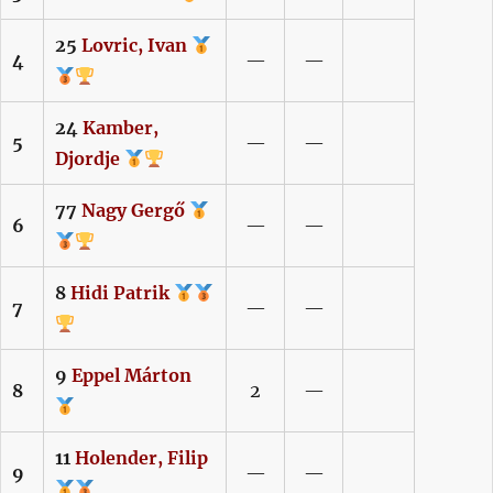
25
Lovric,
Ivan
4
—
—
24
Kamber,
5
—
—
Djordje
77
Nagy
Gergő
6
—
—
8
Hidi
Patrik
7
—
—
9
Eppel
Márton
8
2
—
11
Holender,
Filip
9
—
—