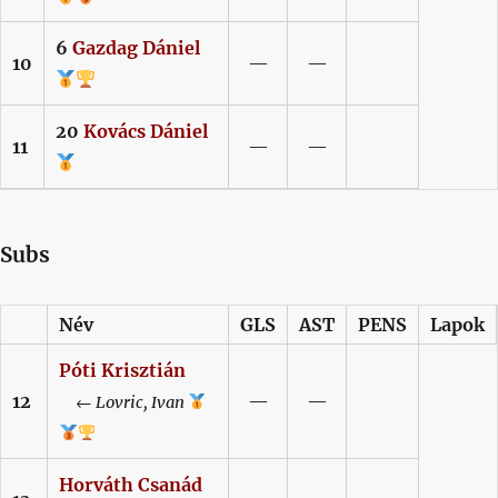
6
Gazdag
Dániel
10
—
—
20
Kovács
Dániel
11
—
—
Subs
Név
GLS
AST
PENS
Lapok
Póti
Krisztián
12
—
—
←
Lovric,
Ivan
Horváth
Csanád