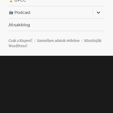
UFCC
almenü
Podcast
szétnyit
/r/csakblog
Csak a Kispest!
Személyes adatok védelme
Köszönjük
WordPress!