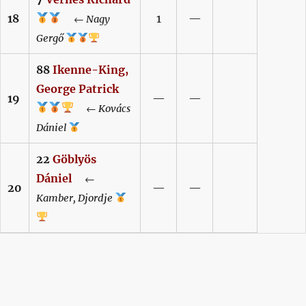
18
1
—
←
Nagy
Gergő
88
Ikenne-King,
George Patrick
19
—
—
←
Kovács
Dániel
22
Göblyös
Dániel
←
20
—
—
Kamber,
Djordje