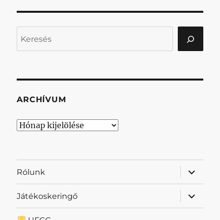
Keresés
ARCHÍVUM
Archívum
almenü
Rólunk
szétnyit
almenü
Játékoskeringő
szétnyit