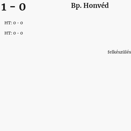
1
-
0
Bp. Honvéd
HT: 0 - 0
HT: 0 - 0
felkészülés