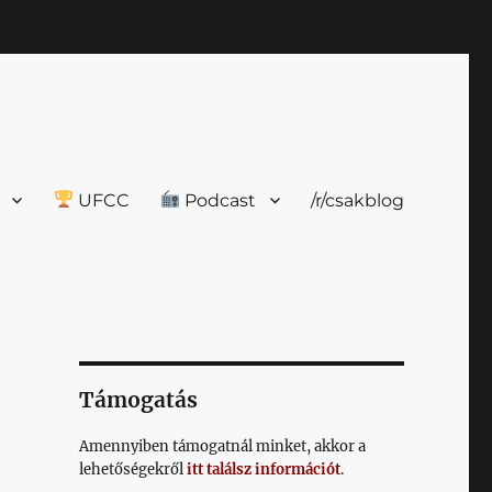
UFCC
Podcast
/r/csakblog
Támogatás
Amennyiben támogatnál minket, akkor a
lehetőségekről
itt találsz információt
.