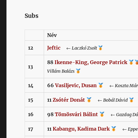
Subs
Név
12
Jeftic
←
Laczkó
Zsolt
88
Ikenne-King,
George Patrick
13
Villám
Balázs
14
66
Vasiljevic,
Dusan
←
Koszta
Má
15
11
Zsótér
Donát
←
Bobál
Dávid
16
98
Tömösvári
Bálint
←
Gazdag
Dá
17
11
Kabangu,
Kadima Dark
←
Eppe