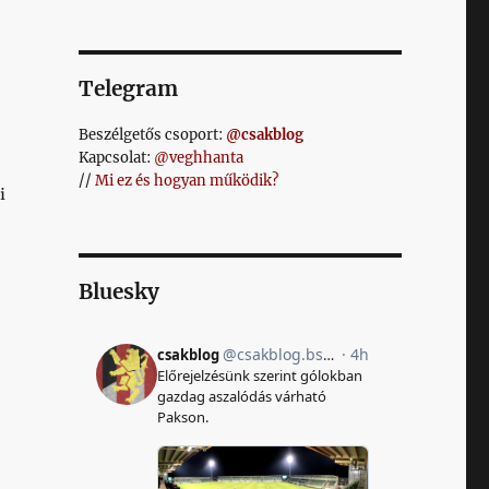
Telegram
Beszélgetős csoport:
@csakblog
Kapcsolat:
@veghhanta
//
Mi ez és hogyan működik?
i
Bluesky