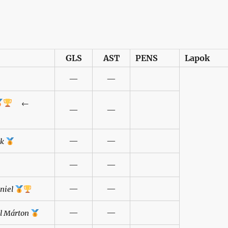
GLS
AST
PENS
Lapok
—
—
←
—
—
—
—
rk
—
—
—
—
niel
—
—
l
Márton