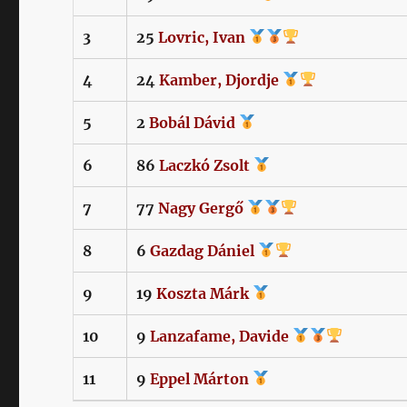
3
25
Lovric,
Ivan
4
24
Kamber,
Djordje
5
2
Bobál
Dávid
6
86
Laczkó
Zsolt
7
77
Nagy
Gergő
8
6
Gazdag
Dániel
9
19
Koszta
Márk
10
9
Lanzafame,
Davide
11
9
Eppel
Márton