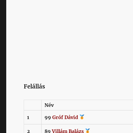
Felállás
Név
1
99
Gróf
Dávid
2
89
Villám
Balázs