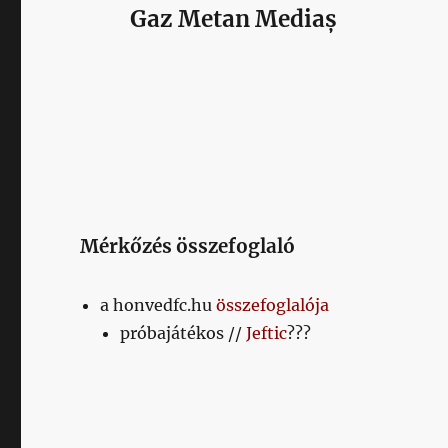
Gaz Metan Mediaș
Mérkőzés összefoglaló
a honvedfc.hu
összefoglalója
próbajátékos //
Jeftic
???