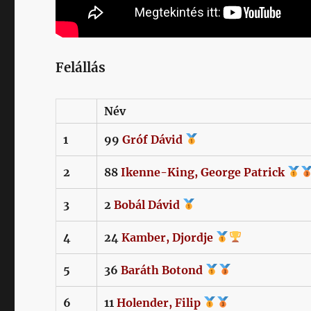
Felállás
Név
1
99
Gróf
Dávid
2
88
Ikenne-King,
George Patrick
3
2
Bobál
Dávid
4
24
Kamber,
Djordje
5
36
Baráth
Botond
6
11
Holender,
Filip