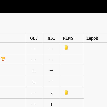
GLS
AST
PENS
Lapok
Sárga lap
—
—
—
—
1
—
1
—
Sárga lap
—
2
—
1