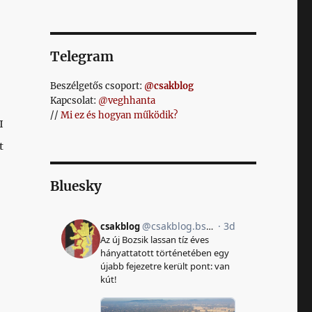
Telegram
Beszélgetős csoport:
@csakblog
Kapcsolat:
@veghhanta
//
Mi ez és hogyan működik?
I
t
Bluesky