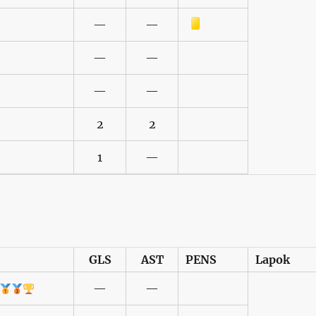
Sárga lap
—
—
—
—
—
—
2
2
1
—
GLS
AST
PENS
Lapok
—
—