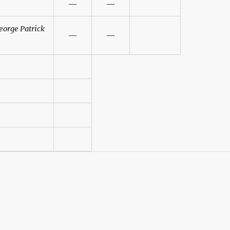
—
—
eorge Patrick
—
—