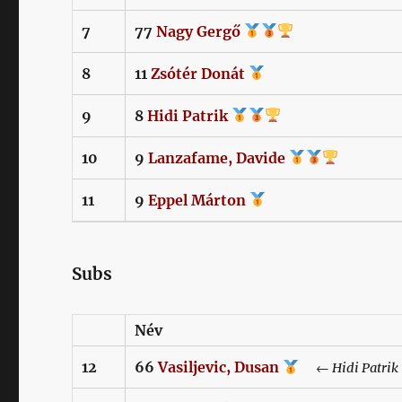
7
77
Nagy
Gergő
8
11
Zsótér
Donát
9
8
Hidi
Patrik
10
9
Lanzafame,
Davide
11
9
Eppel
Márton
Subs
Név
12
66
Vasiljevic,
Dusan
←
Hidi
Patrik