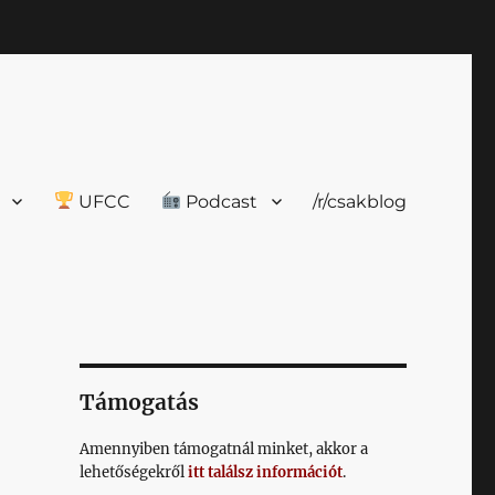
UFCC
Podcast
/r/csakblog
Támogatás
Amennyiben támogatnál minket, akkor a
lehetőségekről
itt találsz információt
.