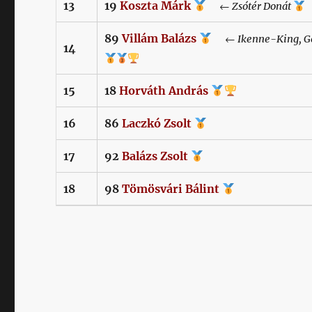
13
19
Koszta
Márk
←
Zsótér
Donát
89
Villám
Balázs
←
Ikenne-King,
G
14
15
18
Horváth
András
16
86
Laczkó
Zsolt
17
92
Balázs
Zsolt
18
98
Tömösvári
Bálint