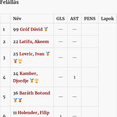
Felállás
Név
GLS
AST
PENS
Lapok
1
99
Gróf
Dávid
—
—
2
22
Latifu,
Akeem
—
—
25
Lovric,
Ivan
3
—
—
24
Kamber,
4
—
1
Djordje
36
Baráth
Botond
5
—
—
11
Holender,
Filip
6
1
—