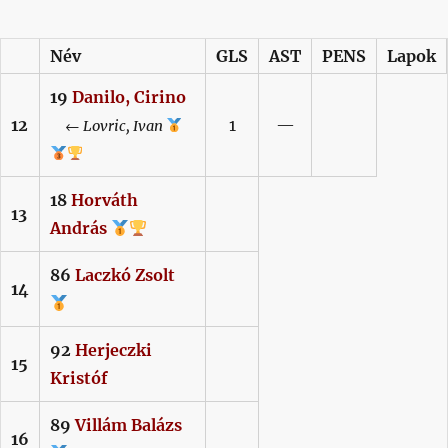
Név
GLS
AST
PENS
Lapok
19
Danilo,
Cirino
12
1
—
←
Lovric,
Ivan
18
Horváth
13
András
86
Laczkó
Zsolt
14
92
Herjeczki
15
Kristóf
89
Villám
Balázs
16