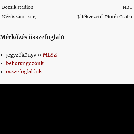
Bozsik stadion
NB I
Nézőszám: 2105
Játékvezető: Pintér Csaba
Mérkőzés összefoglaló
jegyzőkönyv //
MLSZ
beharangozónk
összefoglalónk