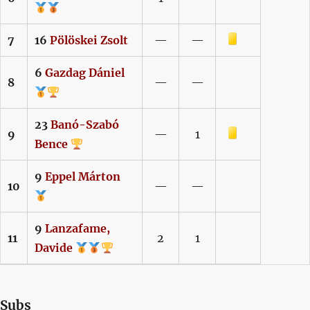
Sárga lap
7
16
Pölöskei
Zsolt
—
—
6
Gazdag
Dániel
8
—
—
23
Banó-Szabó
Sárga lap
9
—
1
Bence
9
Eppel
Márton
10
—
—
9
Lanzafame,
11
2
1
Davide
Subs