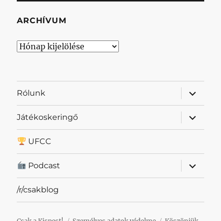
ARCHÍVUM
Archívum
almenü
Rólunk
szétnyit
almenü
Játékoskeringő
szétnyit
UFCC
almenü
Podcast
szétnyit
/r/csakblog