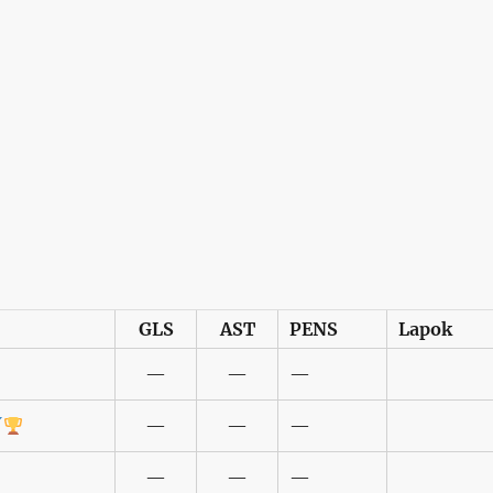
GLS
AST
PENS
Lapok
—
—
—
—
—
—
—
—
—