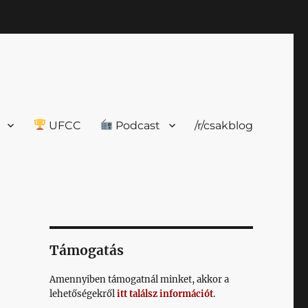
UFCC
Podcast
/r/csakblog
Támogatás
Amennyiben támogatnál minket, akkor a
lehetőségekről
itt találsz információt
.