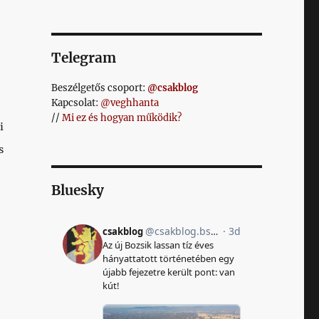
Telegram
Beszélgetős csoport:
@csakblog
Kapcsolat:
@veghhanta
//
Mi ez és hogyan működik?
i
s
Bluesky