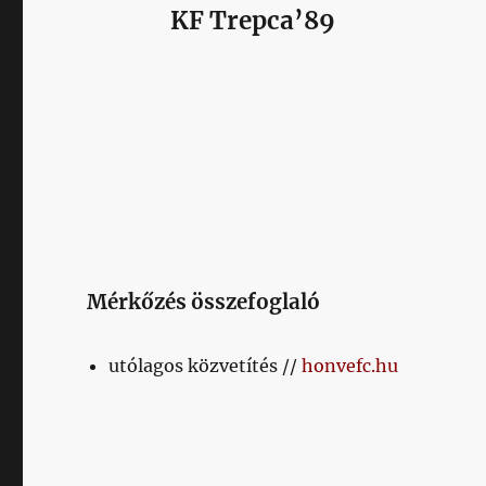
KF Trepca’89
Mérkőzés összefoglaló
utólagos közvetítés //
honvefc.hu