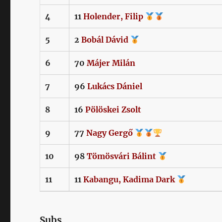
4
11
Holender,
Filip
5
2
Bobál
Dávid
6
70
Májer
Milán
7
96
Lukács
Dániel
8
16
Pölöskei
Zsolt
9
77
Nagy
Gergő
10
98
Tömösvári
Bálint
11
11
Kabangu,
Kadima Dark
Subs