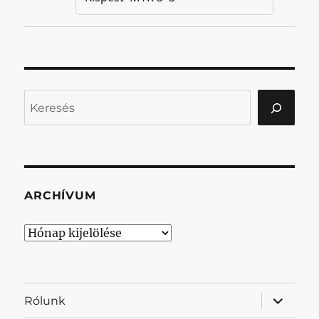
Keresés
ARCHÍVUM
Archívum
almenü
Rólunk
szétnyit