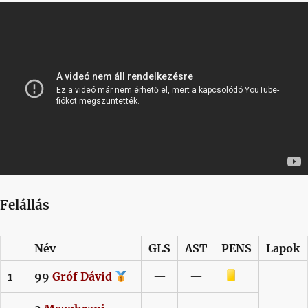
Felállás
Név
GLS
AST
PENS
Lapok
Sárga lap
1
99
Gróf
Dávid
—
—