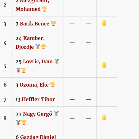
2
Mezghrani,
2
—
—
Mohamed
Sárga lap
3
7
Batik
Bence
—
—
24
Kamber,
4
—
—
Djordje
25
Lovric,
Ivan
Sárga lap
5
—
—
6
3
Uzoma,
Eke
—
—
7
13
Heffler
Tibor
—
—
77
Nagy
Gergő
Sárga lap
8
—
—
6
Gazdag
Dániel