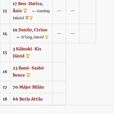
17
Ben-Hatira,
13
Änis
—
—
←
Gazdag
Dániel
19
Danilo,
Cirino
14
—
—
←
N’Gog,
David
3
Kálnoki-Kis
15
Dávid
23
Banó-Szabó
16
Bence
17
70
Májer
Milán
18
66
Berla
Attila