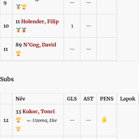
9
—
—
11
Holender,
Filip
10
1
—
89
N’Gog,
David
11
—
—
Subs
Név
GLS
AST
PENS
Lapok
33
Kukoc,
Tonci
Sárga lap
12
—
—
←
Uzoma,
Eke