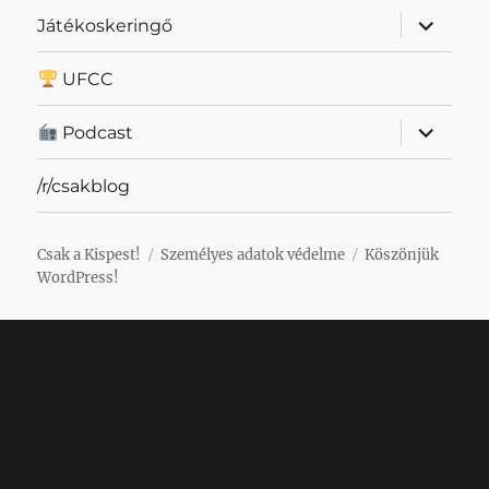
almenü
Játékoskeringő
szétnyit
UFCC
almenü
Podcast
szétnyit
/r/csakblog
Csak a Kispest!
Személyes adatok védelme
Köszönjük
WordPress!