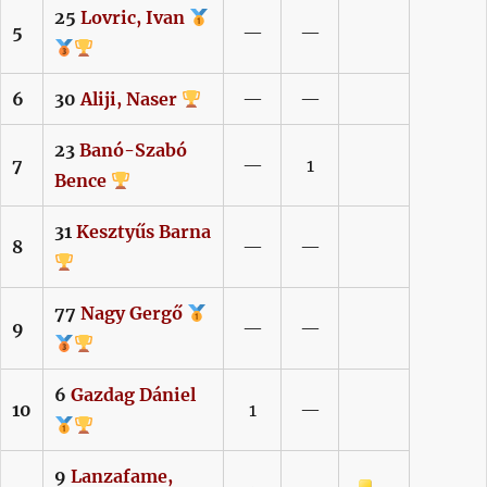
25
Lovric,
Ivan
5
—
—
6
30
Aliji,
Naser
—
—
23
Banó-Szabó
7
—
1
Bence
31
Kesztyűs
Barna
8
—
—
77
Nagy
Gergő
9
—
—
6
Gazdag
Dániel
10
1
—
9
Lanzafame,