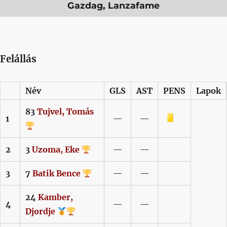
Gazdag, Lanzafame
Felállás
Név
GLS
AST
PENS
Lapok
83
Tujvel,
Tomás
Sárga lap
1
—
—
2
3
Uzoma,
Eke
—
—
3
7
Batik
Bence
—
—
24
Kamber,
4
—
—
Djordje