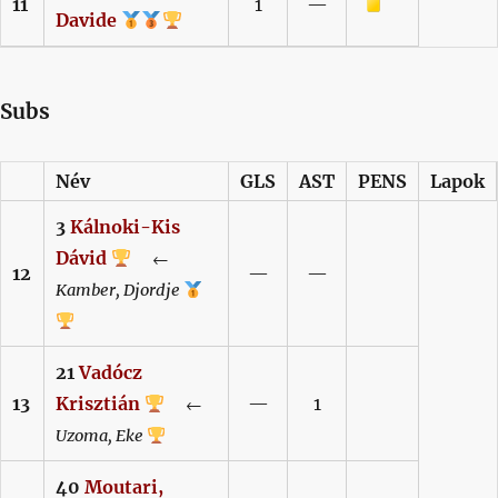
Sárga lap
11
1
—
Davide
Subs
Név
GLS
AST
PENS
Lapok
3
Kálnoki-Kis
Dávid
←
12
—
—
Kamber,
Djordje
21
Vadócz
13
Krisztián
—
1
←
Uzoma,
Eke
40
Moutari,