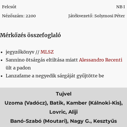
Felcsút
NB I
Nézőszám: 2200
Játékvezető: Solymosi Péter
Mérkőzés összefoglaló
jegyzőkönyv //
MLSZ
Sannino ötsárgás eltiltása miatt
Alessandro Recenti
ült a padon
Lanzafame a negyedik sárgáját gyűjtötte be
Tujvel
Uzoma (Vadócz), Batik, Kamber (Kálnoki-Kis),
Lovric, Aliji
Banó-Szabó (Moutari), Nagy G., Kesztyűs