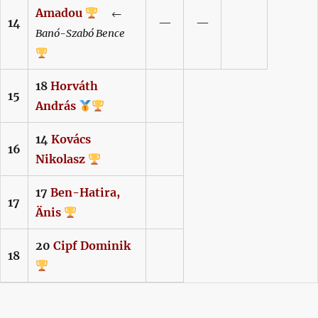
Amadou
←
14
—
—
Banó-Szabó
Bence
18
Horváth
15
András
14
Kovács
16
Nikolasz
17
Ben-Hatira,
17
Änis
20
Cipf
Dominik
18