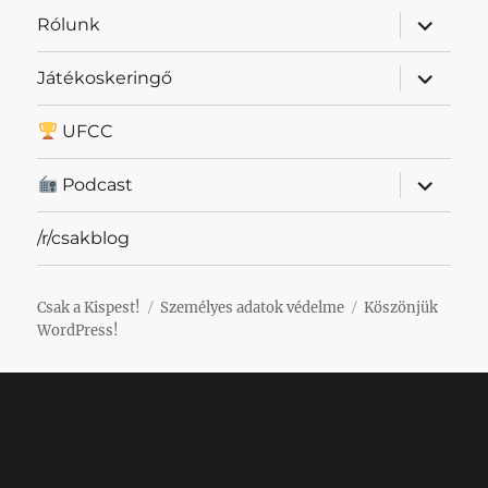
almenü
Rólunk
szétnyit
almenü
Játékoskeringő
szétnyit
UFCC
almenü
Podcast
szétnyit
/r/csakblog
Csak a Kispest!
Személyes adatok védelme
Köszönjük
WordPress!