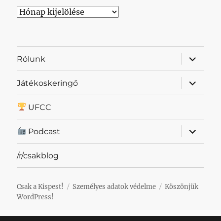
Archívum
almenü
Rólunk
szétnyit
almenü
Játékoskeringő
szétnyit
UFCC
almenü
Podcast
szétnyit
/r/csakblog
Csak a Kispest!
Személyes adatok védelme
Köszönjük
WordPress!