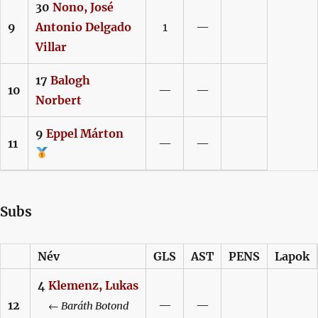
30
Nono,
José
9
Antonio Delgado
1
—
Villar
17
Balogh
10
—
—
Norbert
9
Eppel
Márton
11
—
—
Subs
Név
GLS
AST
PENS
Lapok
4
Klemenz,
Lukas
12
—
—
←
Baráth
Botond