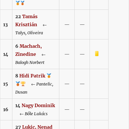
22
Tamás
13
Krisztián
—
—
←
Talys,
Oliveira
6
Machach,
Sárga lap
14
Zinedine
—
—
←
Balogh
Norbert
8
Hidi
Patrik
15
—
—
←
Pantelic,
Dusan
14
Nagy
Dominik
16
—
—
←
Bőle
Lukács
27
Lukic,
Nenad