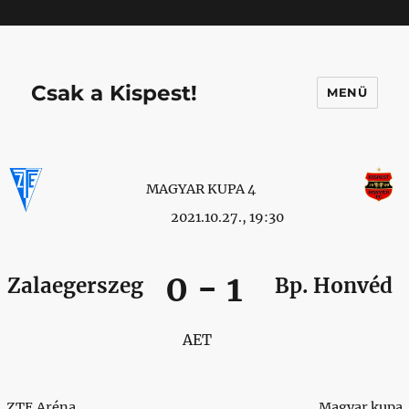
Mastodon
Csak a Kispest!
MENÜ
MAGYAR KUPA 4
2021.10.27., 19:30
0
-
1
Zalaegerszeg
Bp. Honvéd
AET
ZTE Aréna
Magyar kupa