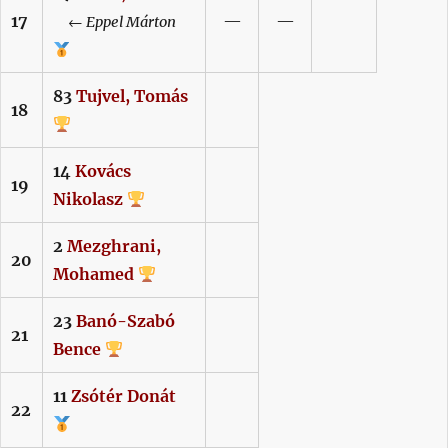
17
—
—
←
Eppel
Márton
83
Tujvel,
Tomás
18
14
Kovács
19
Nikolasz
2
Mezghrani,
20
Mohamed
23
Banó-Szabó
21
Bence
11
Zsótér
Donát
22