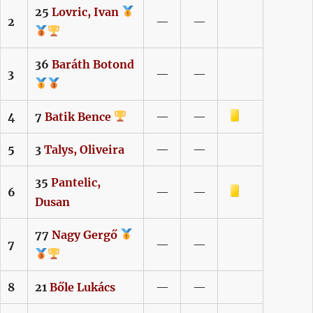
25
Lovric,
Ivan
2
—
—
36
Baráth
Botond
3
—
—
Sárga lap
4
7
Batik
Bence
—
—
5
3
Talys,
Oliveira
—
—
35
Pantelic,
Sárga lap
6
—
—
Dusan
77
Nagy
Gergő
7
—
—
8
21
Bőle
Lukács
—
—