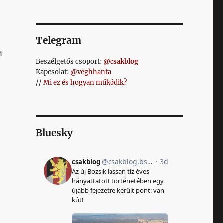
Telegram
i
Beszélgetős csoport:
@csakblog
Kapcsolat:
@veghhanta
//
Mi ez és hogyan működik?
Bluesky