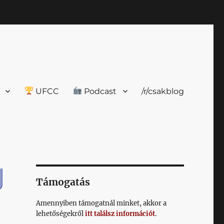
UFCC
Podcast
/r/csakblog
Támogatás
Amennyiben támogatnál minket, akkor a
lehetőségekről
itt találsz információt
.