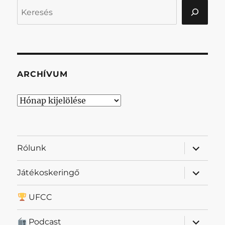
Keresés
ARCHÍVUM
Archívum
almenü
Rólunk
szétnyit
almenü
Játékoskeringő
szétnyit
UFCC
almenü
Podcast