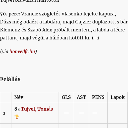
70. perc:
Vrancic szögletét Vlasenko fejelte kapura,
Dúzs még odaért a labdára, majd Gajzler duplázott, s bár
Klemenz és Szabó Alex próbált menteni, a labda a lécre
pattant, majd végül a hálóban kötött ki.
1–1
(via
honvedfc.hu
)
Felállás
Név
GLS
AST
PENS
Lapok
83
Tujvel,
Tomás
1
—
—
—