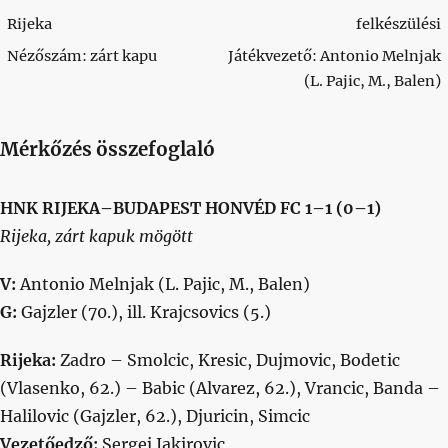
Rijeka
felkészülési
Nézőszám: zárt kapu
Játékvezető: Antonio Melnjak
(L. Pajic, M., Balen)
Mérkőzés összefoglaló
HNK RIJEKA–BUDAPEST HONVÉD FC 1–1 (0–1)
Rijeka, zárt kapuk mögött
V:
Antonio Melnjak (L. Pajic, M., Balen)
G:
Gajzler (70.), ill. Krajcsovics (5.)
Rijeka:
Zadro – Smolcic, Kresic, Dujmovic, Bodetic
(Vlasenko, 62.) – Babic (Alvarez, 62.), Vrancic, Banda –
Halilovic (Gajzler, 62.), Djuricin, Simcic
Vezetőedző:
Sergej Jakirovic