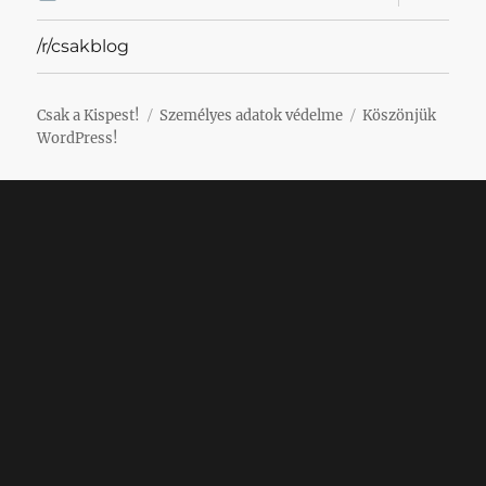
szétnyit
/r/csakblog
Csak a Kispest!
Személyes adatok védelme
Köszönjük
WordPress!