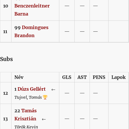
10
Benczenleitner
—
—
—
Barna
99
Domingues
11
—
—
—
Brandon
Subs
Név
GLS
AST
PENS
Lapok
1
Dúzs
Gellért
←
12
—
—
—
Tujvel,
Tomás
22
Tamás
13
Krisztián
—
—
—
←
Török
Kevin