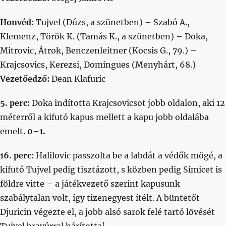
Honvéd:
Tujvel (Dúzs, a szünetben) – Szabó A.,
Klemenz, Török K. (Tamás K., a szünetben) – Doka,
Mitrovic, Átrok, Benczenleitner (Kocsis G., 79.) –
Krajcsovics, Kerezsi, Domingues (Menyhárt, 68.)
Vezetőedző:
Dean Klafuric
5. perc:
Doka indította Krajcsovicsot jobb oldalon, aki 12
méterről a kifutó kapus mellett a kapu jobb oldalába
emelt.
0–1.
16. perc:
Halilovic passzolta be a labdát a védők mögé, a
kifutó Tujvel pedig tisztázott, s közben pedig Simicet is
földre vitte – a játékvezető szerint kapusunk
szabálytalan volt, így tizenegyest ítélt. A büntetőt
Djuricin végezte el, a jobb alsó sarok felé tartó lövését
Tujvel bravúrral hárította!