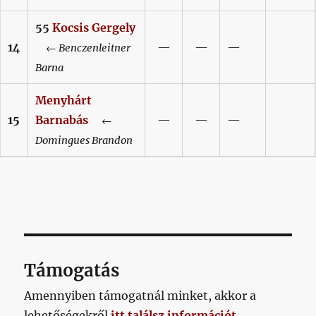
55
Kocsis
Gergely
14
—
—
—
←
Benczenleitner
Barna
Menyhárt
15
Barnabás
—
—
—
←
Domingues
Brandon
Támogatás
Amennyiben támogatnál minket, akkor a
lehetőségekről
itt találsz információt
.