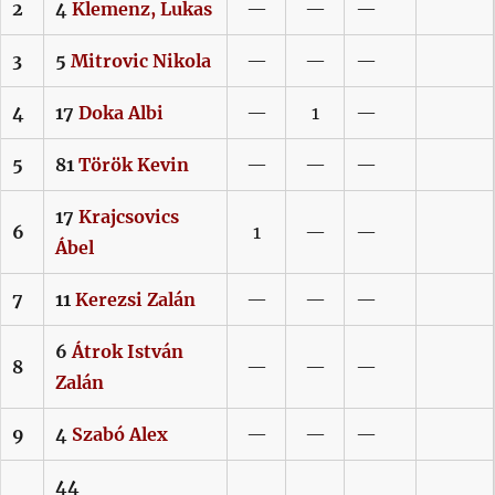
2
4
Klemenz,
Lukas
—
—
—
3
5
Mitrovic
Nikola
—
—
—
4
17
Doka
Albi
—
1
—
5
81
Török
Kevin
—
—
—
17
Krajcsovics
6
1
—
—
Ábel
7
11
Kerezsi
Zalán
—
—
—
6
Átrok
István
8
—
—
—
Zalán
9
4
Szabó
Alex
—
—
—
44