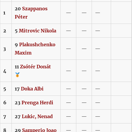
20
Szappanos
1
—
—
—
Péter
2
5
Mitrovic
Nikola
—
—
—
9
Plakushchenko
3
—
—
—
Maxim
11
Zsótér
Donát
4
—
—
—
5
17
Doka
Albi
—
—
—
6
23
Prenga
Herdi
—
—
—
7
27
Lukic,
Nenad
—
—
—
8
29
Samperio
Joao
—
—
—