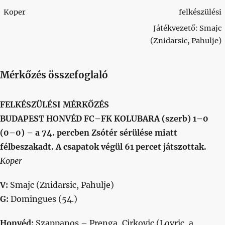
Koper
felkészülési
Játékvezető: Smajc
(Znidarsic, Pahulje)
Mérkőzés összefoglaló
FELKÉSZÜLÉSI MÉRKŐZÉS
BUDAPEST HONVÉD FC–FK KOLUBARA (szerb) 1–0
(0–0) – a 74. percben Zsótér sérülése miatt
félbeszakadt. A csapatok végül 61 percet játszottak.
Koper
V:
Smajc (Znidarsic, Pahulje)
G:
Domingues (54.)
Honvéd:
Szappanos – Prenga, Cirkovic (Lovric, a