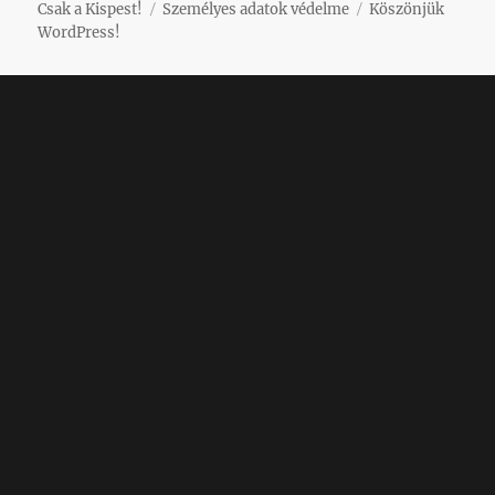
Csak a Kispest!
Személyes adatok védelme
Köszönjük
WordPress!