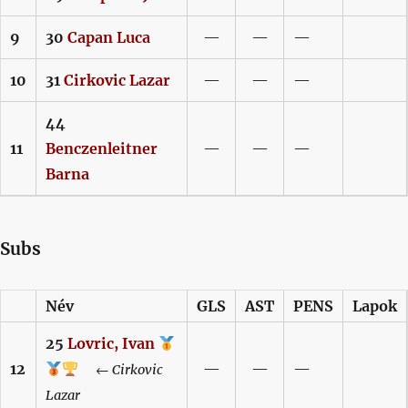
9
30
Capan
Luca
—
—
—
10
31
Cirkovic
Lazar
—
—
—
44
11
Benczenleitner
—
—
—
Barna
Subs
Név
GLS
AST
PENS
Lapok
25
Lovric,
Ivan
12
—
—
—
←
Cirkovic
Lazar