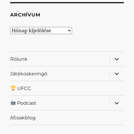
ARCHÍVUM
Archívum
almenü
Rólunk
szétnyit
almenü
Játékoskeringő
szétnyit
UFCC
almenü
Podcast
szétnyit
/r/csakblog