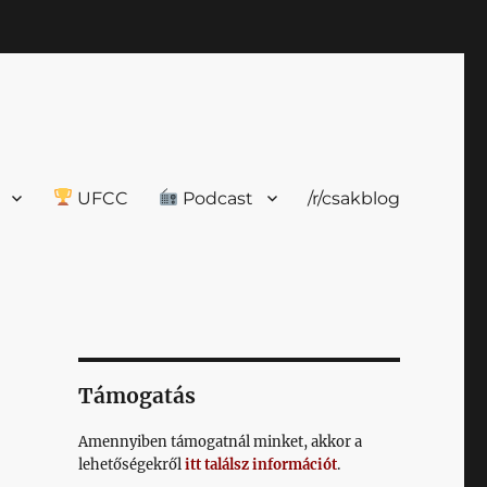
UFCC
Podcast
/r/csakblog
Támogatás
Amennyiben támogatnál minket, akkor a
lehetőségekről
itt találsz információt
.