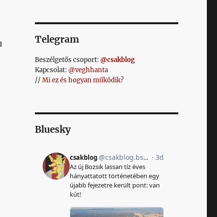
Telegram
I
Beszélgetős csoport:
@csakblog
Kapcsolat:
@veghhanta
//
Mi ez és hogyan működik?
Bluesky