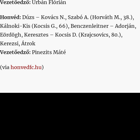
Vezetőedző:
Urbán Flórián
Honvéd:
Dúzs – Kovács N., Szabó A. (Horváth M., 38.),
Kálnoki-Kis (Kocsis G., 66), Benczenleitner – Adorján,
Eördögh, Keresztes – Kocsis D. (Krajcsovics, 80.),
Kerezsi, Átrok
Vezetőedző:
Pinezits Máté
(via
honvedfc.hu
)