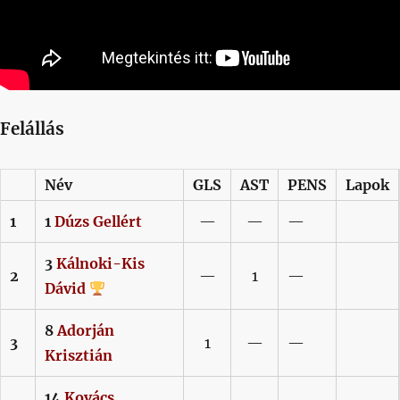
Felállás
Név
GLS
AST
PENS
Lapok
1
1
Dúzs
Gellért
—
—
—
3
Kálnoki-Kis
2
—
1
—
Dávid
8
Adorján
3
1
—
—
Krisztián
14
Kovács