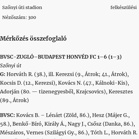
Szőnyi úti stadion
felkészülési
Nézőszám: 300
Mérkőzés összefoglaló
BVSC-ZUGLÓ–BUDAPEST HONVÉD FC 1–6 (1–3)
Szőnyi út
G:
Horváth R. (38.), ill. Kerezsi (9., Átrok; 41., Átrok),
Kocsis D. (12., Kerezsi), Kovács N. (47., Kálnoki-Kis),
Adorján (80. — tizenegyesből, Krajcsovics), Keresztes
(89., Átrok)
BVSC:
Kovács B. – Lénárt (Zöld, 86.), Hesz (Májer G.,
58.), Benkő-Bíró, Király Á., Nagy J., Csősz (Danka, 86.),
Mészáros, Vernes (Szilágyi Gy., 86.), Tóth L., Horváth R.