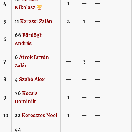
4
1
—
—
Nikolasz
5
11
Kerezsi
Zalán
2
1
—
66
Eördögh
6
—
—
—
András
6
Átrok
István
7
—
3
—
Zalán
8
4
Szabó
Alex
—
—
—
76
Kocsis
9
1
—
—
Dominik
10
22
Keresztes
Noel
1
—
—
44