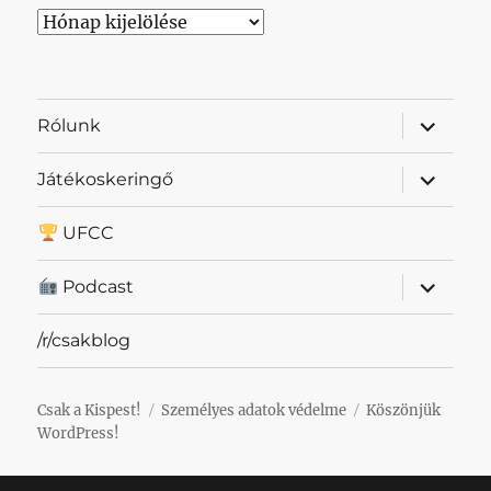
Archívum
almenü
Rólunk
szétnyit
almenü
Játékoskeringő
szétnyit
UFCC
almenü
Podcast
szétnyit
/r/csakblog
Csak a Kispest!
Személyes adatok védelme
Köszönjük
WordPress!