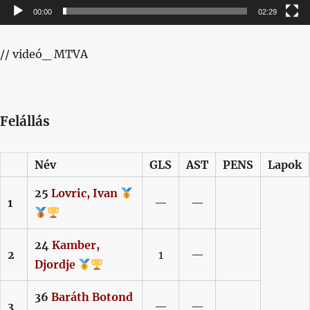
00:00
02:29
// videó_ MTVA
Felállás
Név
GLS
AST
PENS
Lapok
25
Lovric,
Ivan
1
—
—
24
Kamber,
2
1
—
Djordje
36
Baráth
Botond
3
—
—