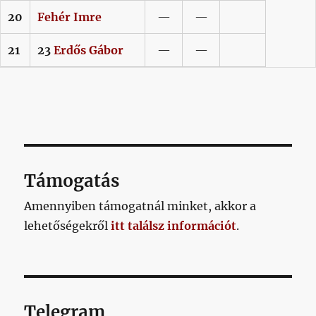
20
Fehér
Imre
—
—
21
23
Erdős
Gábor
—
—
Támogatás
Amennyiben támogatnál minket, akkor a
lehetőségekről
itt találsz információt
.
Telegram