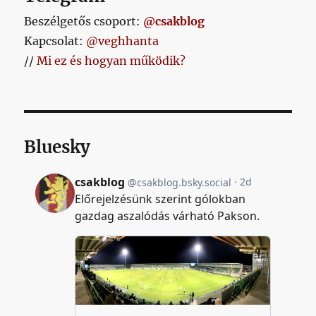
Beszélgetős csoport:
@csakblog
Kapcsolat:
@veghhanta
//
Mi ez és hogyan működik?
Bluesky