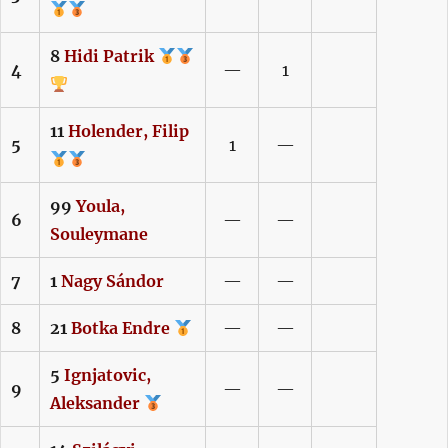
8
Hidi
Patrik
4
—
1
11
Holender,
Filip
5
1
—
99
Youla,
6
—
—
Souleymane
7
1
Nagy
Sándor
—
—
8
21
Botka
Endre
—
—
5
Ignjatovic,
9
—
—
Aleksander