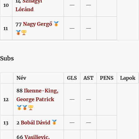
14
Szilágyi
10
—
—
Lóránd
77
Nagy
Gergő
11
—
—
Subs
Név
GLS
AST
PENS
Lapok
88
Ikenne-King,
12
George Patrick
—
—
13
2
Bobál
Dávid
—
—
66
Vasiljevic,