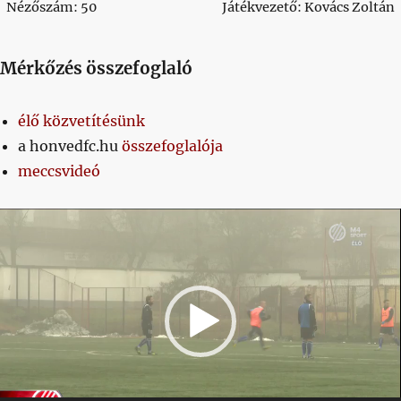
Nézőszám: 50
Játékvezető: Kovács Zoltán
Mérkőzés összefoglaló
élő közvetítésünk
a honvedfc.hu
összefoglalója
meccsvideó
Videólejátszó