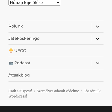
Archívum
almenü
Rólunk
szétnyit
almenü
Játékoskeringő
szétnyit
UFCC
almenü
Podcast
szétnyit
/r/csakblog
Csak a Kispest!
Személyes adatok védelme
Köszönjük
WordPress!