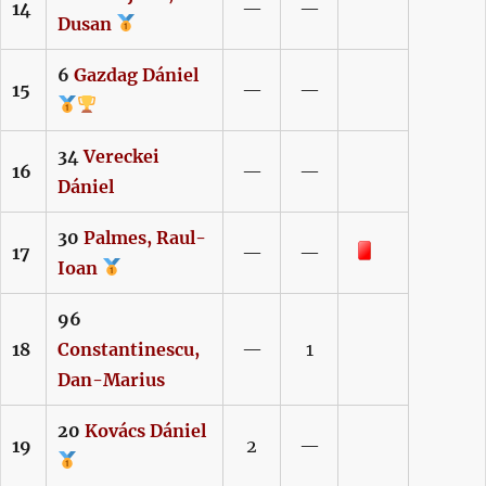
14
—
—
Dusan
6
Gazdag
Dániel
15
—
—
34
Vereckei
16
—
—
Dániel
30
Palmes,
Raul-
Piros lap
17
—
—
Ioan
96
18
Constantinescu,
—
1
Dan-Marius
20
Kovács
Dániel
19
2
—