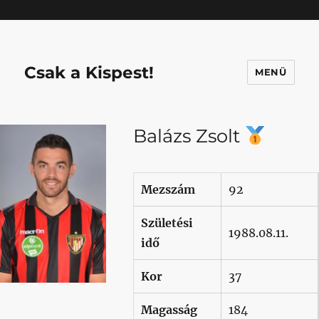
Mastodon
Csak a Kispest!
MENÜ
Balázs Zsolt
Mezszám
92
Születési
1988.08.11.
idő
Kor
37
Magasság
184