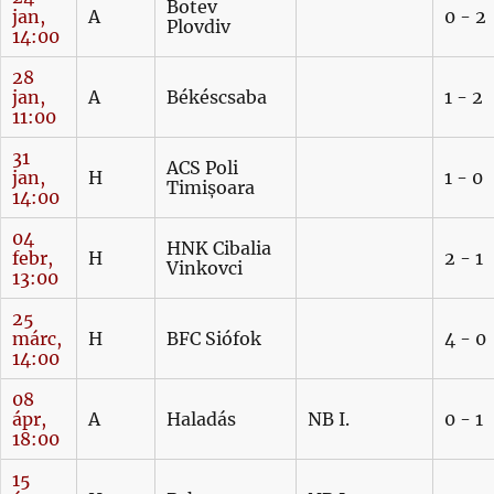
Botev
jan,
A
0 - 2
Plovdiv
14:00
28
jan,
A
Békéscsaba
1 - 2
11:00
31
ACS Poli
jan,
H
1 - 0
Timișoara
14:00
04
HNK Cibalia
febr,
H
2 - 1
Vinkovci
13:00
25
márc,
H
BFC Siófok
4 - 0
14:00
08
ápr,
A
Haladás
NB I.
0 - 1
18:00
15