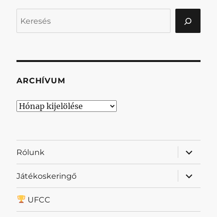
Keresés
ARCHÍVUM
Archívum
almenü
Rólunk
szétnyit
almenü
Játékoskeringő
szétnyit
UFCC