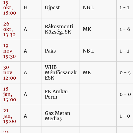
15
okt,
H
Újpest
NB I.
1 - 1
18:00
26
Rákosmenti
okt,
A
MK
1 - 6
Községi SK
13:30
19
nov,
A
Paks
NB I.
1 - 1
15:30
30
WHB
nov,
A
Ménfőcsanak
MK
0 - 5
12:00
ESK
18
FK Amkar
jan,
A
0 - 0
Perm
15:00
21
Gaz Metan
jan,
A
1 - 0
Mediaș
15:00
24