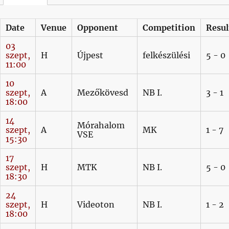
Date
Venue
Opponent
Competition
Resul
03
szept,
H
Újpest
felkészülési
5 - 0
11:00
10
szept,
A
Mezőkövesd
NB I.
3 - 1
18:00
14
Mórahalom
szept,
A
MK
1 - 7
VSE
15:30
17
szept,
H
MTK
NB I.
5 - 0
18:30
24
szept,
H
Videoton
NB I.
1 - 2
18:00