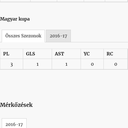
Magyar kupa
Összes Szezonok
2016-17
PL
GLS
AST
YC
RC
3
1
1
0
0
Mérkőzések
2016-17