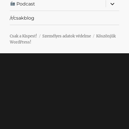
almenü
Podcast
szétnyit
/r/csakblog
Csak a Kispest!
Személyes adatok védelme
Köszönjük
WordPress!