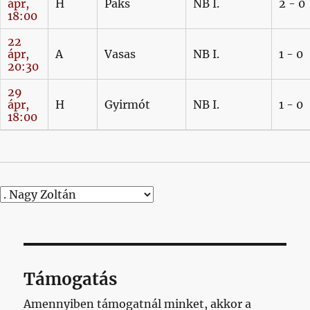
ápr,
H
Paks
NB I.
2 - 0
18:00
22
ápr,
A
Vasas
NB I.
1 - 0
20:30
29
ápr,
H
Gyirmót
NB I.
1 - 0
18:00
Támogatás
Amennyiben támogatnál minket, akkor a