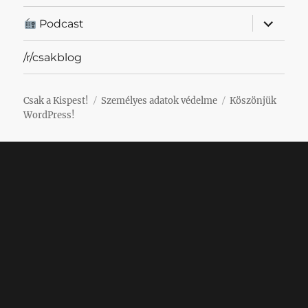
almenü
Podcast
szétnyit
/r/csakblog
Csak a Kispest!
Személyes adatok védelme
Köszönjük
WordPress!