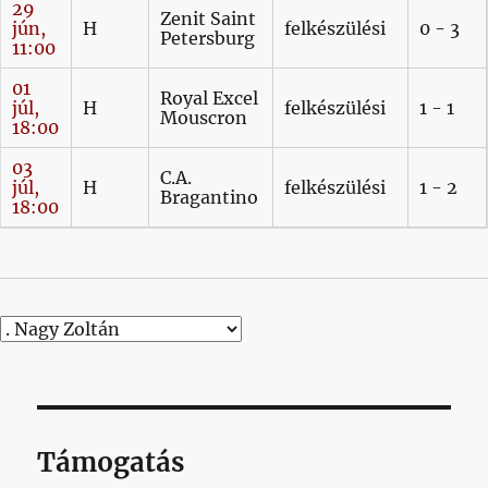
29
Zenit Saint
jún,
H
felkészülési
0 - 3
Petersburg
11:00
01
Royal Excel
júl,
H
felkészülési
1 - 1
Mouscron
18:00
03
C.A.
júl,
H
felkészülési
1 - 2
Bragantino
18:00
Támogatás