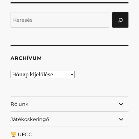
Keresés
ARCHÍVUM
Archívum
almenü
Rólunk
szétnyit
almenü
Játékoskeringő
szétnyit
UFCC