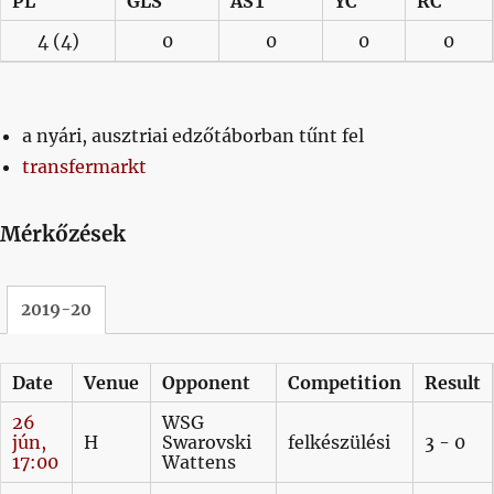
PL
GLS
AST
YC
RC
4
(4)
0
0
0
0
a nyári, ausztriai edzőtáborban tűnt fel
transfermarkt
Mérkőzések
2019-20
Date
Venue
Opponent
Competition
Result
26
WSG
jún,
H
Swarovski
felkészülési
3 - 0
17:00
Wattens