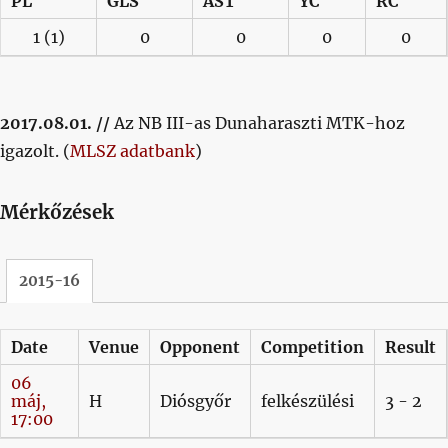
PL
GLS
AST
YC
RC
1
(1)
0
0
0
0
2017.08.01. //
Az NB III-as Dunaharaszti MTK-hoz
igazolt. (
MLSZ adatbank
)
Mérkőzések
2015-16
Date
Venue
Opponent
Competition
Result
06
máj,
H
Diósgyőr
felkészülési
3 - 2
17:00