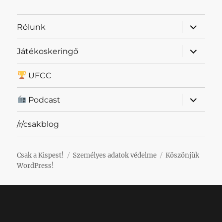
almenü
Rólunk
szétnyit
almenü
Játékoskeringő
szétnyit
UFCC
almenü
Podcast
szétnyit
/r/csakblog
Csak a Kispest!
Személyes adatok védelme
Köszönjük
WordPress!