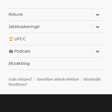
almenü
Rólunk
szétnyit
almenü
Játékoskeringő
szétnyit
UFCC
almenü
Podcast
szétnyit
/r/csakblog
Csak a Kispest!
Személyes adatok védelme
Köszönjük
WordPress!