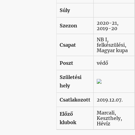
Súly
2020-21,
Szezon
2019-20
NB I,
Csapat
felkészülési,
Magyar kupa
Poszt
védő
Születési
hely
Csatlakozott
2019.12.07.
Marcali,
Előző
Keszthely,
klubok
Hévíz