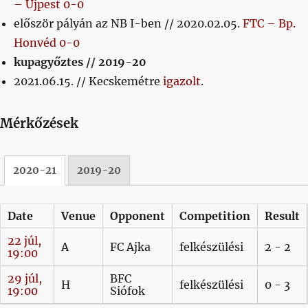
– Újpest 0-0
először pályán az NB I-ben // 2020.02.05.
FTC – Bp.
Honvéd 0-0
kupagyőztes // 2019-20
2021.06.15. // Kecskemétre
igazolt
.
Mérkőzések
2020-21
2019-20
Date
Venue
Opponent
Competition
Result
22 júl,
A
FC Ajka
felkészülési
2 - 2
19:00
29 júl,
BFC
H
felkészülési
0 - 3
19:00
Siófok