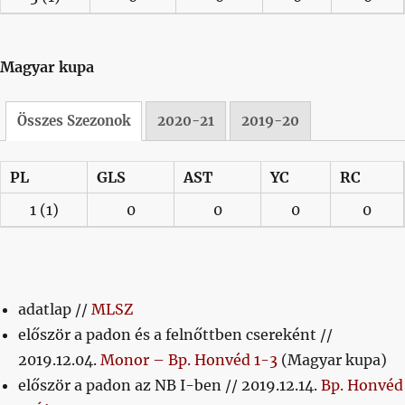
Magyar kupa
Összes Szezonok
2020-21
2019-20
PL
GLS
AST
YC
RC
1
(1)
0
0
0
0
adatlap //
MLSZ
először a padon és a felnőttben csereként //
2019.12.04.
Monor – Bp. Honvéd 1-3
(Magyar kupa)
először a padon az NB I-ben // 2019.12.14.
Bp. Honvéd