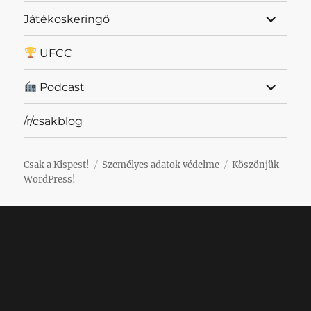
almenü
Játékoskeringő
szétnyit
UFCC
almenü
Podcast
szétnyit
/r/csakblog
Csak a Kispest!
Személyes adatok védelme
Köszönjük
WordPress!