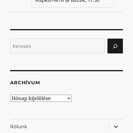
Keresés
ARCHÍVUM
Archívum
almenü
Rólunk
szétnyit