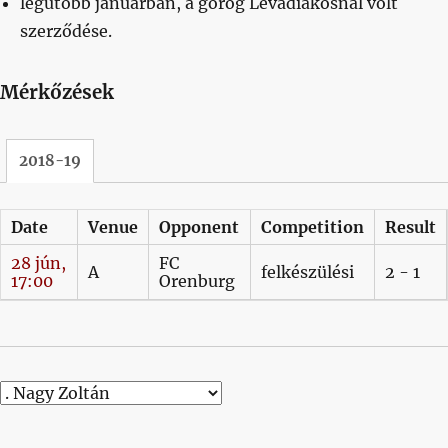
legutóbb januárban, a görög Levadiakosnál volt
szerződése.
Mérkőzések
2018-19
Date
Venue
Opponent
Competition
Result
28 jún,
FC
A
felkészülési
2 - 1
17:00
Orenburg