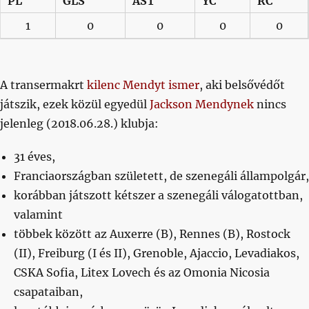
PL
GLS
AST
YC
RC
1
0
0
0
0
A transermakrt
kilenc Mendyt ismer
, aki belsővédőt
játszik, ezek közül egyedül
Jackson Mendynek
nincs
jelenleg (2018.06.28.) klubja:
31 éves,
Franciaországban született, de szenegáli állampolgár,
korábban játszott kétszer a szenegáli válogatottban,
valamint
többek között az Auxerre (B), Rennes (B), Rostock
(II), Freiburg (I és II), Grenoble, Ajaccio, Levadiakos,
CSKA Sofia, Litex Lovech és az Omonia Nicosia
csapataiban,