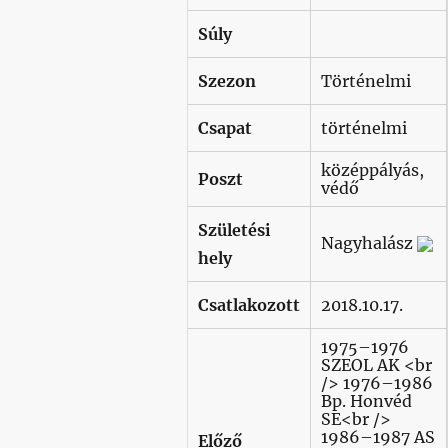
Súly
Szezon
Történelmi
Csapat
történelmi
középpályás,
Poszt
védő
Születési
Nagyhalász
hely
Csatlakozott
2018.10.17.
1975–1976
SZEOL AK <br
/> 1976–1986
Bp. Honvéd
SE<br />
1986–1987 AS
Előző