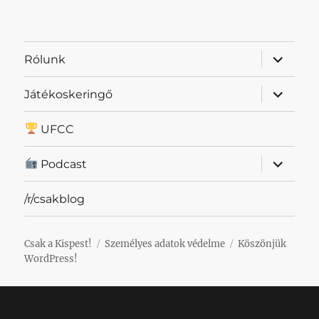
almenü
Rólunk
szétnyit
almenü
Játékoskeringő
szétnyit
UFCC
almenü
Podcast
szétnyit
/r/csakblog
Csak a Kispest!
Személyes adatok védelme
Köszönjük
WordPress!