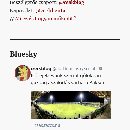
Beszélgetős csoport:
@csakblog
Kapcsolat:
@veghhanta
//
Mi ez és hogyan működik?
Bluesky