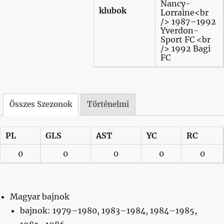
Nancy-
klubok
Lorraine<br
/> 1987–1992
Yverdon-
Sport FC <br
/> 1992 Bagi
FC
Összes Szezonok
Történelmi
PL
GLS
AST
YC
RC
0
0
0
0
0
Magyar bajnok
bajnok: 1979–1980, 1983–1984, 1984–1985,