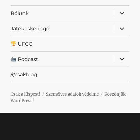
almenü
Rólunk
szétnyit
almenü
Játékoskeringő
szétnyit
UFCC
almenü
Podcast
szétnyit
/r/csakblog
Csak a Kispest!
Személyes adatok védelme
Köszönjük
WordPress!