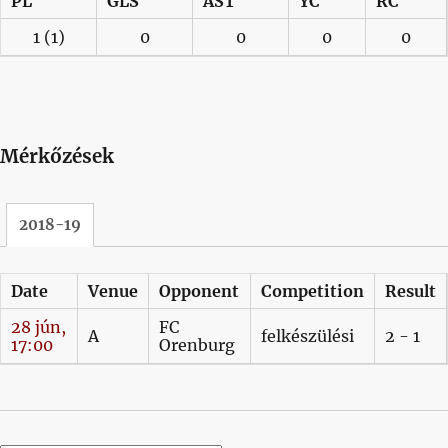
PL
GLS
AST
YC
RC
1
(1)
0
0
0
0
Mérkőzések
2018-19
Date
Venue
Opponent
Competition
Result
28 jún,
FC
A
felkészülési
2 - 1
17:00
Orenburg