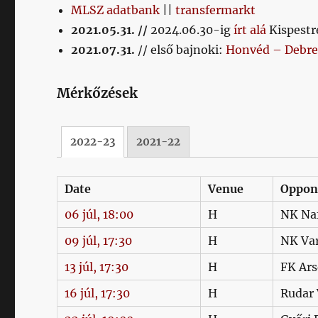
MLSZ adatbank
||
transfermarkt
2021.05.31. //
2024.06.30-ig
írt alá
Kispestr
2021.07.31.
// első bajnoki:
Honvéd – Debre
Mérkőzések
2022-23
2021-22
Date
Venue
Oppon
06 júl, 18:00
H
NK Na
09 júl, 17:30
H
NK Va
13 júl, 17:30
H
FK Ars
16 júl, 17:30
H
Rudar 