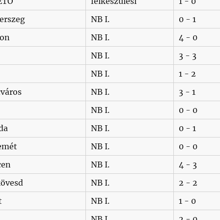
 ETO
felkészülési
1 - 0
erszeg
NB I.
0 - 1
ton
NB I.
4 - 0
NB I.
3 - 3
NB I.
1 - 2
cváros
NB I.
3 - 1
NB I.
0 - 0
da
NB I.
0 - 1
emét
NB I.
0 - 0
cen
NB I.
4 - 3
övesd
NB I.
2 - 2
t
NB I.
1 - 0
NB I.
2 - 0