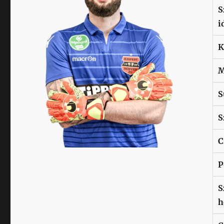
S
i
K
M
S
S
C
P
S
h