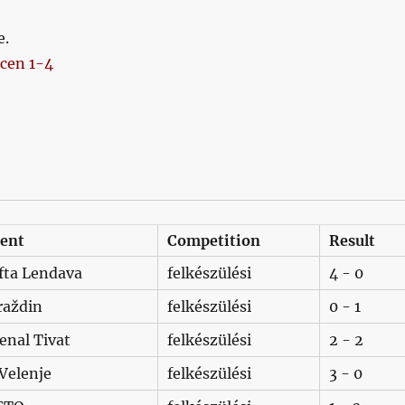
e.
cen 1-4
ent
Competition
Result
fta Lendava
felkészülési
4 - 0
raždin
felkészülési
0 - 1
enal Tivat
felkészülési
2 - 2
Velenje
felkészülési
3 - 0