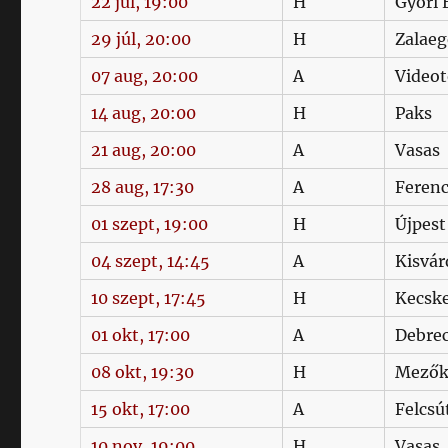
22 júl, 19:00
H
Győri
29 júl, 20:00
H
Zalaeg
07 aug, 20:00
A
Video
14 aug, 20:00
H
Paks
21 aug, 20:00
A
Vasas
28 aug, 17:30
A
Feren
01 szept, 19:00
H
Újpest
04 szept, 14:45
A
Kisvár
10 szept, 17:45
H
Kecsk
01 okt, 17:00
A
Debre
08 okt, 19:30
H
Mezők
15 okt, 17:00
A
Felcsú
10 nov, 19:00
H
Vasas