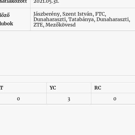
satlakozott
2021.05.31.
Jászberény, Szent István, FTC,
lőző
Dunaharaszti, Tatabánya, Dunaharaszti,
lubok
ZTE, Mezőkövesd
T
YC
RC
0
3
0