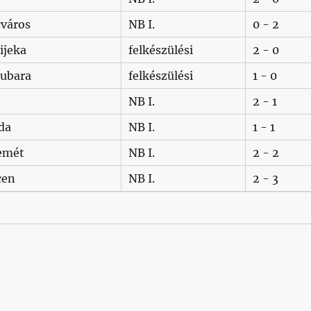
cváros
NB I.
0 - 2
ijeka
felkészülési
2 - 0
lubara
felkészülési
1 - 0
NB I.
2 - 1
da
NB I.
1 - 1
emét
NB I.
2 - 2
cen
NB I.
2 - 3