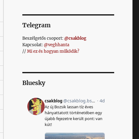
Telegram
Beszélgetős csoport:
@csakblog
Kapcsolat:
@veghhanta
//
Mi ez és hogyan működik?
Bluesky