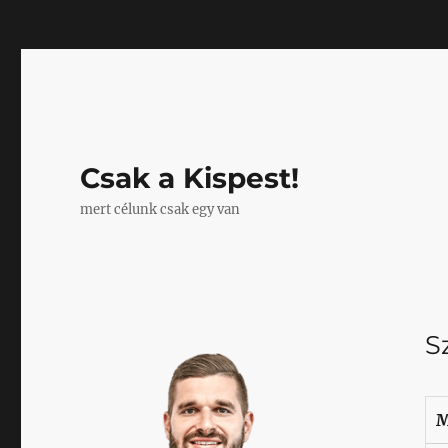
Mastodon
Csak a Kispest!
mert célunk csak egy van
S
M