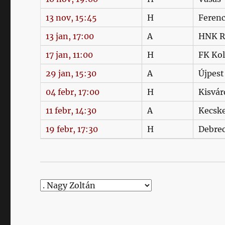
13 nov, 15:45
H
Feren
13 jan, 17:00
A
HNK R
17 jan, 11:00
H
FK Ko
29 jan, 15:30
A
Újpest
04 febr, 17:00
H
Kisvár
11 febr, 14:30
A
Kecsk
19 febr, 17:30
H
Debre