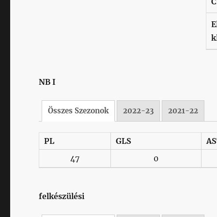
C
E
k
NB I
Összes Szezonok
2022-23
2021-22
PL
GLS
AS
47
0
felkészülési