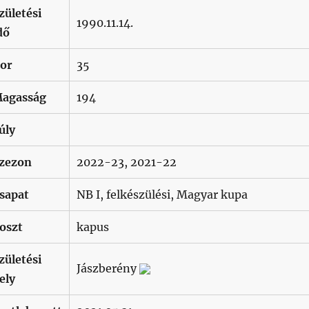
zületési
1990.11.14.
dő
or
35
agasság
194
úly
zezon
2022-23, 2021-22
sapat
NB I, felkészülési, Magyar kupa
oszt
kapus
zületési
Jászberény
ely