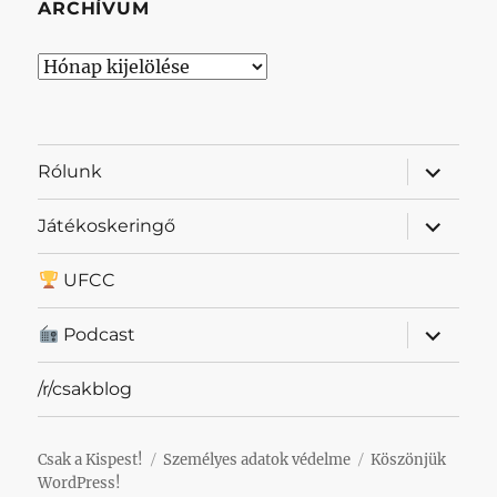
ARCHÍVUM
Archívum
almenü
Rólunk
szétnyit
almenü
Játékoskeringő
szétnyit
UFCC
almenü
Podcast
szétnyit
/r/csakblog
Csak a Kispest!
Személyes adatok védelme
Köszönjük
WordPress!