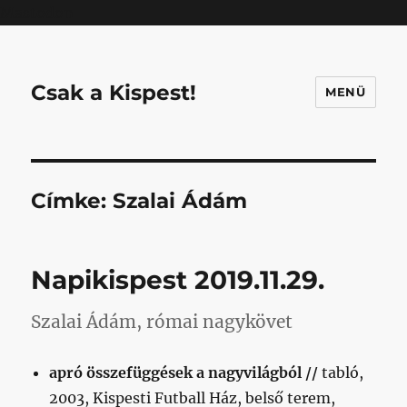
Mastodon
Csak a Kispest!
MENÜ
Címke:
Szalai Ádám
Napikispest 2019.11.29.
Szalai Ádám, római nagykövet
apró összefüggések a nagyvilágból //
tabló,
2003, Kispesti Futball Ház, belső terem,