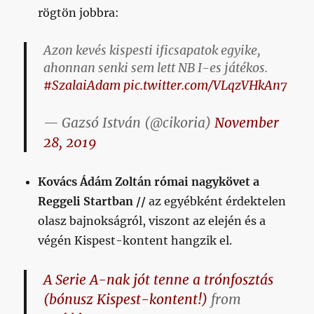
rögtön jobbra:
Azon kevés kispesti ificsapatok egyike,
ahonnan senki sem lett NB I-es játékos.
#SzalaiAdam
pic.twitter.com/VLqzVHkAn7
— Gazsó István (@cikoria)
November
28, 2019
Kovács Ádám Zoltán római nagykövet a
Reggeli Startban //
az egyébként érdektelen
olasz bajnokságról, viszont az elején és a
végén Kispest-kontent hangzik el.
A Serie A-nak jót tenne a trónfosztás
(bónusz Kispest-kontent!)
from