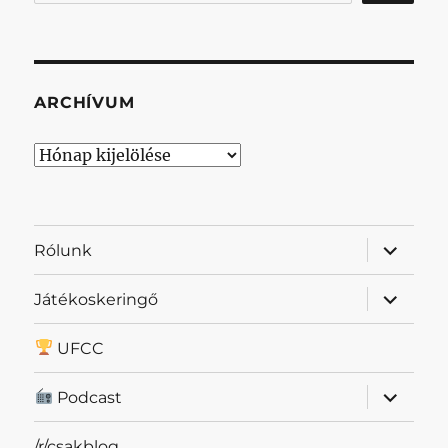
ARCHÍVUM
Archívum
almenü
Rólunk
szétnyit
almenü
Játékoskeringő
szétnyit
UFCC
almenü
Podcast
szétnyit
/r/csakblog