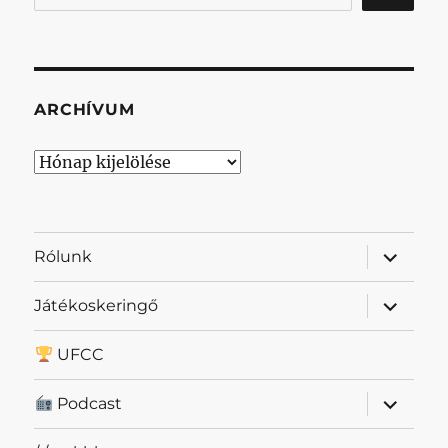
ARCHÍVUM
Archívum
almenü
Rólunk
szétnyit
almenü
Játékoskeringő
szétnyit
UFCC
almenü
Podcast
szétnyit