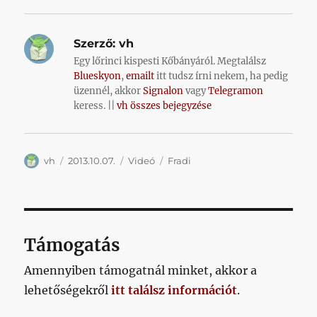
Szerző:
vh
Egy lőrinci kispesti Kőbányáról. Megtalálsz
Blueskyon
,
emailt
itt tudsz írni nekem, ha pedig
üzennél, akkor
Signalon
vagy
Telegramon
keress. ||
vh összes bejegyzése
Szerző
Közzétéve
Kategória
Címke
vh
2013.10.07.
Videó
Fradi
Támogatás
Amennyiben támogatnál minket, akkor a
lehetőségekről
itt találsz információt
.