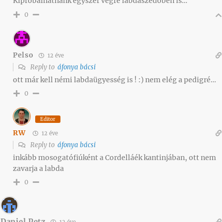
Kipróbálhatnánk egyszer végre labdaszedőben is…
0
Pelso
12 éve
Reply to
áfonya bácsi
ott már kell némi labdaügyesség is ! :) nem elég a pedigré…
0
Editor
RW
12 éve
Reply to
áfonya bácsi
inkább mosogatófiúként a Cordelláék kantinjában, ott nem
zavarja a labda
0
Daniel Petz
12 éve