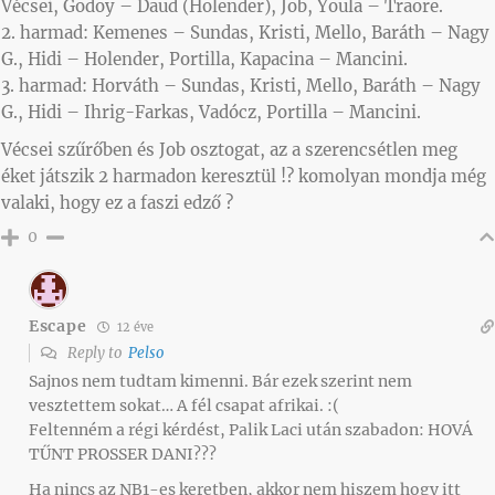
Vécsei, Godoy – Daud (Holender), Job, Youla – Traore.
2. harmad: Kemenes – Sundas, Kristi, Mello, Baráth – Nagy
G., Hidi – Holender, Portilla, Kapacina – Mancini.
3. harmad: Horváth – Sundas, Kristi, Mello, Baráth – Nagy
G., Hidi – Ihrig-Farkas, Vadócz, Portilla – Mancini.
Vécsei szűrőben és Job osztogat, az a szerencsétlen meg
éket játszik 2 harmadon keresztül !? komolyan mondja még
valaki, hogy ez a faszi edző ?
0
Escape
12 éve
Reply to
Pelso
Sajnos nem tudtam kimenni. Bár ezek szerint nem
vesztettem sokat… A fél csapat afrikai. :(
Feltenném a régi kérdést, Palik Laci után szabadon: HOVÁ
TŰNT PROSSER DANI???
Ha nincs az NB1-es keretben, akkor nem hiszem hogy itt