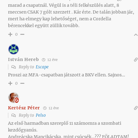
marad a csapatnál. Végül is a téli felkészülés alatt, 8
meccsen CSAK 7 gólt szerzett . Kár érte. De talán jobban jár,
mert ha elmegy kap lehetőséget, nem a Cordella
bérencekkel együtt züllik tovább.
0
István Hereb
12 éve
Reply to
Escape
Proszi az MFA-csapatban játszott a BKV ellen. Sajnos…
0
Kertész Péter
12 éve
Reply to
Pelso
Az első harmadban szereplő 11 számomra a szombati
kezdőgyanús.
Andreácska Mancikácska, mint csúcsék…??? FÖLADTAM!