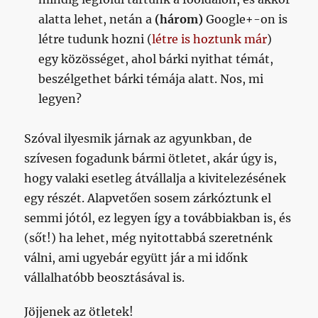
alatta lehet, netán a
(három)
Google+-on is
létre tudunk hozni (
létre is hoztunk már
)
egy közösséget, ahol bárki nyithat témát,
beszélgethet bárki témája alatt. Nos, mi
legyen?
Szóval ilyesmik járnak az agyunkban, de
szívesen fogadunk bármi ötletet, akár úgy is,
hogy valaki esetleg átvállalja a kivitelezésének
egy részét. Alapvetően sosem zárkóztunk el
semmi jótól, ez legyen így a továbbiakban is, és
(sőt!) ha lehet, még nyitottabbá szeretnénk
válni, ami ugyebár együtt jár a mi időnk
vállalhatóbb beosztásával is.
Jöjjenek az ötletek!