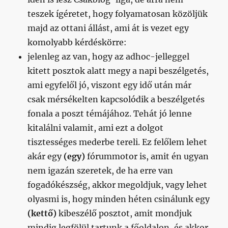
teszek ígéretet, hogy folyamatosan közöljük
majd az ottani állást, ami át is vezet egy
komolyabb kérdéskörre:
jelenleg az van, hogy az adhoc-jelleggel
kitett posztok alatt megy a napi beszélgetés,
ami egyfelől jó, viszont egy idő után már
csak mérsékelten kapcsolódik a beszélgetés
fonala a poszt témájához. Tehát jó lenne
kitalálni valamit, ami ezt a dolgot
tisztességes mederbe tereli. Ez felőlem lehet
akár egy
(egy)
fórummotor is, amit én ugyan
nem igazán szeretek, de ha erre van
fogadókészség, akkor megoldjuk, vagy lehet
olyasmi is, hogy minden héten csinálunk egy
(kettő)
kibeszélő posztot, amit mondjuk
mindig legfölül tartunk a főoldalon, és akkor