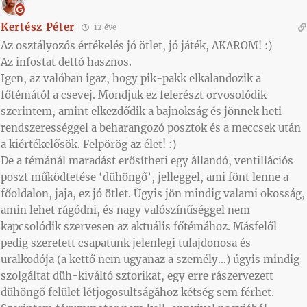
Kertész Péter
12 éve
Az osztályozós értékelés jó ötlet, jó játék, AKAROM! :)
Az infostat dettó hasznos.
Igen, az valóban igaz, hogy pik-pakk elkalandozik a
főtémától a csevej. Mondjuk ez felerészt orvosolódik
szerintem, amint elkezdődik a bajnokság és jönnek heti
rendszerességgel a beharangozó posztok és a meccsek után
a kiértékelősök. Felpörög az élet! :)
De a témánál maradást erősítheti egy állandó, ventillációs
poszt működtetése ‘dühöngő’, jelleggel, ami fönt lenne a
főoldalon, jaja, ez jó ötlet. Úgyis jön mindig valami okosság,
amin lehet rágódni, és nagy valószínűséggel nem
kapcsolódik szervesen az aktuális főtémához. Másfelől
pedig szeretett csapatunk jelenlegi tulajdonosa és
uralkodója (a kettő nem ugyanaz a személy…) úgyis mindig
szolgáltat düh-kiváltó sztorikat, egy erre rászervezett
dühöngő felület létjogosultságához kétség sem férhet.