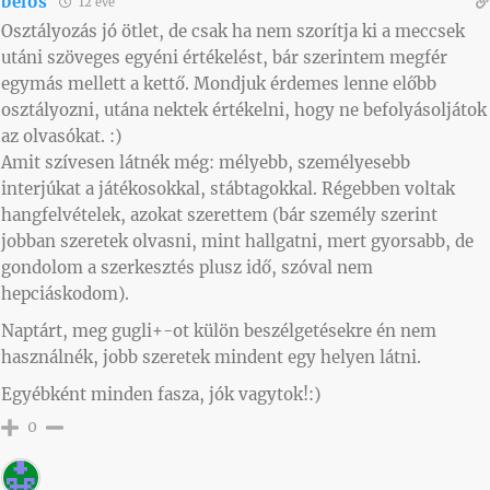
belos
12 éve
Osztályozás jó ötlet, de csak ha nem szorítja ki a meccsek
utáni szöveges egyéni értékelést, bár szerintem megfér
egymás mellett a kettő. Mondjuk érdemes lenne előbb
osztályozni, utána nektek értékelni, hogy ne befolyásoljátok
az olvasókat. :)
Amit szívesen látnék még: mélyebb, személyesebb
interjúkat a játékosokkal, stábtagokkal. Régebben voltak
hangfelvételek, azokat szerettem (bár személy szerint
jobban szeretek olvasni, mint hallgatni, mert gyorsabb, de
gondolom a szerkesztés plusz idő, szóval nem
hepciáskodom).
Naptárt, meg gugli+-ot külön beszélgetésekre én nem
használnék, jobb szeretek mindent egy helyen látni.
Egyébként minden fasza, jók vagytok!:)
0