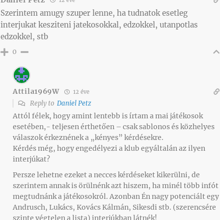
Szerintem amugy szuper lenne, ha tudnatok esetleg
interjukat kesziteni jatekosokkal, edzokkel, utanpotlas
edzokkel, stb
0
Attila1969W
12 éve
Reply to
Daniel Petz
Attól félek, hogy amint lentebb is írtam a mai játékosok
esetében,- teljesen érthetően – csak sablonos és közhelyes
válaszok érkeznének a „kényes” kérdésekre.
Kérdés még, hogy engedélyezi a klub egyáltalán az ilyen
interjúkat?
Persze lehetne ezeket a necces kérdéseket kikerülni, de
szerintem annak is örülnénk azt hiszem, ha minél több infót
megtudnánk a játékosokról. Azonban Én nagy potenciált egy
Andrusch, Lukács, Kovács Kálmán, Sikesdi stb. (szerencsére
szinte végtelen a lista) interjúkban látnék!