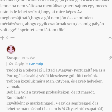
lenne ha nem változna mentálisan,mert sajnos egy meccs
után is le lehet szűrni,hogy ki mire képes.Az
megbocsájtható,hogy a gól nem jön össze minden
mérkőzésen, ahogy egyik csatárnak sem,de amig pályán
volt egy!!! sprintet sem láttam tőle!
0
Escape
12 éve
Reply to
csaszy69
Tudod ki a tehetség? Láttad a Magyar-Portugált? Na az a
Portugál srác aki 4 védőt kicselezve gólt lőtt nekünk.
Többen közülük már a Man. Cityben, és egyéb helyeken
vannak.
Bobál is volt a Cityben próbajátékon, de itt maradt.
Konklúzió?
Egyébként jó marketinggel, + egy kis segítséggel ő is
lehetne már máshol ( ha nem is M City szintű csapatnál).