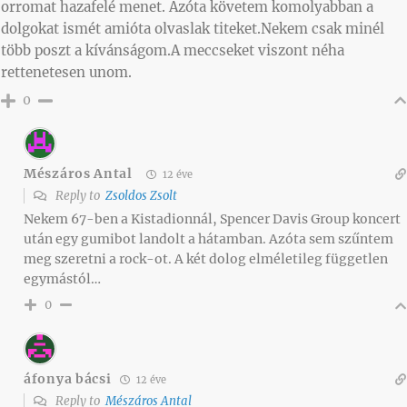
orromat hazafelé menet. Azóta követem komolyabban a
dolgokat ismét amióta olvaslak titeket.Nekem csak minél
több poszt a kívánságom.A meccseket viszont néha
rettenetesen unom.
0
Mészáros Antal
12 éve
Reply to
Zsoldos Zsolt
Nekem 67-ben a Kistadionnál, Spencer Davis Group koncert
után egy gumibot landolt a hátamban. Azóta sem szűntem
meg szeretni a rock-ot. A két dolog elméletileg független
egymástól…
0
áfonya bácsi
12 éve
Reply to
Mészáros Antal