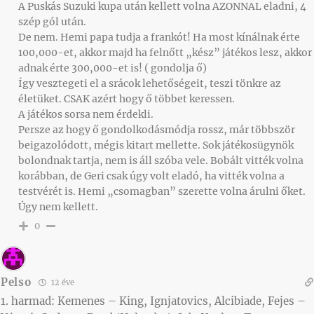
A Puskás Suzuki kupa után kellett volna AZONNAL eladni, 4
szép gól után.
De nem. Hemi papa tudja a frankót! Ha most kínálnak érte
100,000-et, akkor majd ha felnőtt „kész” játékos lesz, akkor
adnak érte 300,000-et is! ( gondolja ő)
Így vesztegeti el a srácok lehetőségeit, teszi tönkre az
életüket. CSAK azért hogy ő többet keressen.
A játékos sorsa nem érdekli.
Persze az hogy ő gondolkodásmódja rossz, már többször
beigazolódott, mégis kitart mellette. Sok játékosügynök
bolondnak tartja, nem is áll szóba vele. Bobált vitték volna
korábban, de Geri csak úgy volt eladó, ha vitték volna a
testvérét is. Hemi „csomagban” szerette volna árulni őket.
Úgy nem kellett.
0
Pelso
12 éve
1. harmad: Kemenes – King, Ignjatovics, Alcibiade, Fejes –