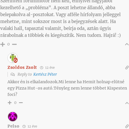
Szerintem fórummotor nem kell, ennyivel nagyjából
kezelhető a „probléma”. A poszt lehetne állandó, abba
belepakolva al-posztokat. Vagy afféle hírfolyam jelleggel
mehetne, mint sokszor most is a bejegyzések alatt. Ha
valaki hall, tapasztal valamit, beírja oda, aztán úgyis
rárabolnak a többiek és kiegészítik. Nem tudom. Hajrá! :)
0
Zsoldos Zsolt
12 éve
Reply to
Kertész Péter
Akkor én is elkalandozok.Mi lenne ha Hemit holnap elütné
egy Pizza Hut-os autó.Tényleg nem lenne többet Kispesten
foci?
0
Pelso
12 éve