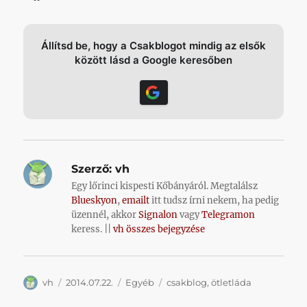
Állítsd be, hogy a Csakblogot mindig az elsők
között lásd a Google keresőben
Szerző:
vh
Egy lőrinci kispesti Kőbányáról. Megtalálsz
Blueskyon
,
emailt
itt tudsz írni nekem, ha pedig
üzennél, akkor
Signalon
vagy
Telegramon
keress. ||
vh összes bejegyzése
Szerző
Közzétéve
Kategória
Címke
vh
2014.07.22.
Egyéb
csakblog
,
ötletláda