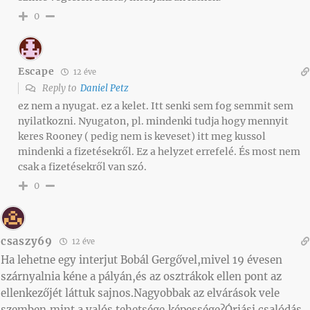
0
Escape
12 éve
Reply to
Daniel Petz
ez nem a nyugat. ez a kelet. Itt senki sem fog semmit sem
nyilatkozni. Nyugaton, pl. mindenki tudja hogy mennyit
keres Rooney ( pedig nem is keveset) itt meg kussol
mindenki a fizetésekről. Ez a helyzet errefelé. És most nem
csak a fizetésekről van szó.
0
csaszy69
12 éve
Ha lehetne egy interjut Bobál Gergővel,mivel 19 évesen
szárnyalnia kéne a pályán,és az osztrákok ellen pont az
ellenkezőjét láttuk sajnos.Nagyobbak az elvárások vele
szemben,mint a valós tehetsége,képessége?Óriási csalódás