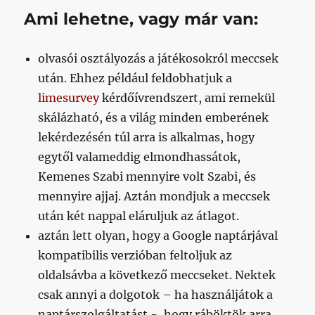
Ami lehetne, vagy már van:
olvasói osztályozás a játékosokról meccsek
után. Ehhez például feldobhatjuk a
limesurvey
kérdőívrendszert, ami remekül
skálázható, és a világ minden emberének
lekérdezésén túl arra is alkalmas, hogy
egytől valameddig elmondhassátok,
Kemenes Szabi mennyire volt Szabi, és
mennyire ajjaj. Aztán mondjuk a meccsek
után két nappal eláruljuk az átlagot.
aztán lett olyan, hogy a Google naptárjával
kompatibilis verzióban feltoljuk az
oldalsávba a következő meccseket. Nektek
csak annyi a dolgotok – ha használjátok a
naptárszolgáltatást -, hogy ráböktök arra,