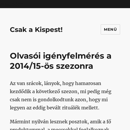
Mastodon
Csak a Kispest!
MENÜ
Olvasói igényfelmérés a
2014/15-ös szezonra
Az van srácok, lányok, hogy hamarosan
kezdődik a következő szezon, mi pedig még
csak nem is gondolkodtunk azon, hogy mi
legyen az eddig bevált rituálék mellett.
Mármint nyilván lesznek posztok, amik a fő
produktummal, a meccsekkel foglalkoznak,