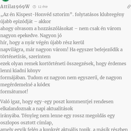
Attila1969W
12 éve
„Az én Kispest-Honvéd sztorim”. folytatásos klubregény
újabb epizódját – akkor
ahogy olvasom a hozzászólásokat – nem csak én várom
nagyon epekedve. Nagyon jó
hír, hogy a nyár végén újabb rész kerül
napvilágra, már nagyon várom! Ha egyszer befejeződik a
történetírás, szerintem
ezek olyan remek kortörténeti összegzések, hogy érdemes
lenni kiadni könyv
formájában. Tudom ez nagyon nem egyszerű, de nagyon
megérdemelné a kódex
formátumot!
Való igaz, hogy egy-egy poszt kommentjei rendesen
elkalandoznak a napi aktualitások
irányába. Tényleg nem lenne egy rossz megoldás egy
oszlopos osztott címlap,
amely egyik felén a konkrét aktuális topik, a másik részben