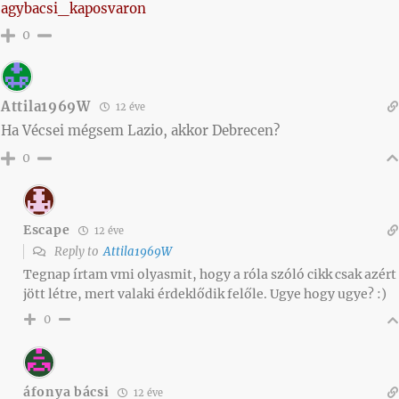
agybacsi_kaposvaron
0
Attila1969W
12 éve
Ha Vécsei mégsem Lazio, akkor Debrecen?
0
Escape
12 éve
Reply to
Attila1969W
Tegnap írtam vmi olyasmit, hogy a róla szóló cikk csak azért
jött létre, mert valaki érdeklődik felőle. Ugye hogy ugye? :)
0
áfonya bácsi
12 éve