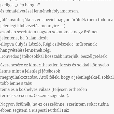
pedig a „nép hangja”
és témafelvetései lennének folyamatosan.
Játékosinterjúknak én speciel nagyon örülnék (nem tudom a
jelenlegi klubvezetés mennyire…..)
azonban szerintem nagyon sokunknak nagy örömet
jelentene, ha (talán kicsit
ellopva Gulyás László, Régi csibészek c. műsorának
hangvételét) lennének régi
Honvédos játékosokkal hosszabb interjúk, beszélgetések.
Szerencsére ez kimeríthetetlen forrás és sokkal könnyebb
lenne mint a jelenlegi játékosok
megnyilatkoztatása. Attól félek, hogy a jelenlegieknél sokkal
több lenne a tabu
téma és a közhelyes válasz (teljesen érthetően
természetesen az Ő szemszögükből).
Nagyon örülnék, ha ez összejönne, szerintem sokat tudna
ebben segíteni a Kispesti Futball Ház