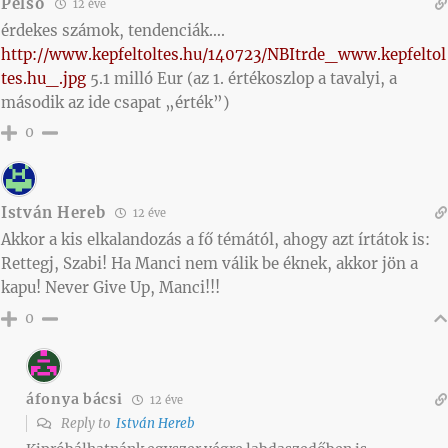
Pelso
12 éve
érdekes számok, tendenciák….
http://www.kepfeltoltes.hu/140723/NBItrde_www.kepfeltol
tes.hu_.jpg
5.1 milló Eur (az 1. értékoszlop a tavalyi, a
második az ide csapat „érték”)
0
István Hereb
12 éve
Akkor a kis elkalandozás a fő témától, ahogy azt írtátok is:
Rettegj, Szabi! Ha Manci nem válik be éknek, akkor jön a
kapu! Never Give Up, Manci!!!
0
áfonya bácsi
12 éve
Reply to
István Hereb