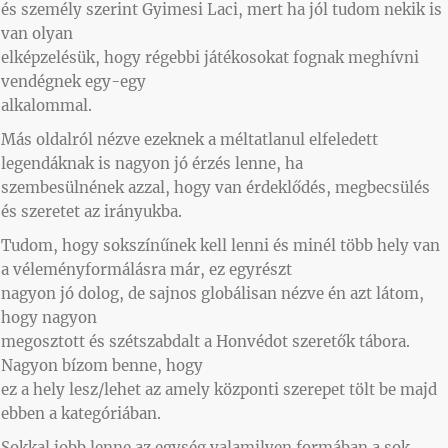
és személy szerint Gyimesi Laci, mert ha jól tudom nekik is
van olyan
elképzelésük, hogy régebbi játékosokat fognak meghívni
vendégnek egy-egy
alkalommal.
Más oldalról nézve ezeknek a méltatlanul elfeledett
legendáknak is nagyon jó érzés lenne, ha
szembesülnének azzal, hogy van érdeklődés, megbecsülés
és szeretet az irányukba.
Tudom, hogy sokszínűnek kell lenni és minél több hely van
a véleményformálásra már, ez egyrészt
nagyon jó dolog, de sajnos globálisan nézve én azt látom,
hogy nagyon
megosztott és szétszabdalt a Honvédot szeretők tábora.
Nagyon bízom benne, hogy
ez a hely lesz/lehet az amely központi szerepet tölt be majd
ebben a kategóriában.
Sokkal jobb lenne az egység valamilyen formában a sok