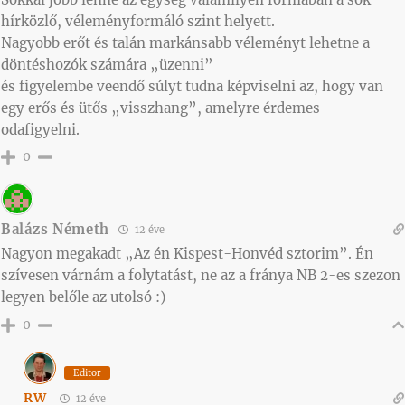
hírközlő, véleményformáló szint helyett.
Nagyobb erőt és talán markánsabb véleményt lehetne a
döntéshozók számára „üzenni”
és figyelembe veendő súlyt tudna képviselni az, hogy van
egy erős és ütős „visszhang”, amelyre érdemes
odafigyelni.
0
Balázs Németh
12 éve
Nagyon megakadt „Az én Kispest-Honvéd sztorim”. Én
szívesen várnám a folytatást, ne az a fránya NB 2-es szezon
legyen belőle az utolsó :)
0
Editor
RW
12 éve