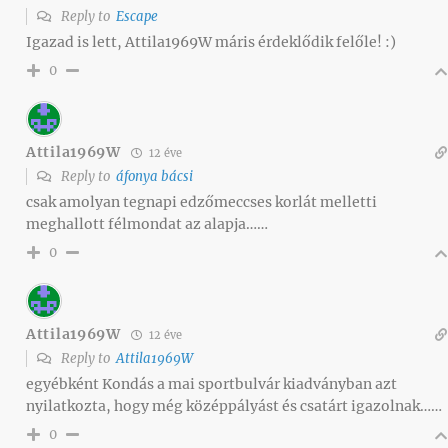
Reply to
Escape
Igazad is lett, Attila1969W máris érdeklődik felőle! :)
0
Attila1969W
12 éve
Reply to
áfonya bácsi
csak amolyan tegnapi edzőmeccses korlát melletti
meghallott félmondat az alapja……
0
Attila1969W
12 éve
Reply to
Attila1969W
egyébként Kondás a mai sportbulvár kiadványban azt
nyilatkozta, hogy még középpályást és csatárt igazolnak……
0