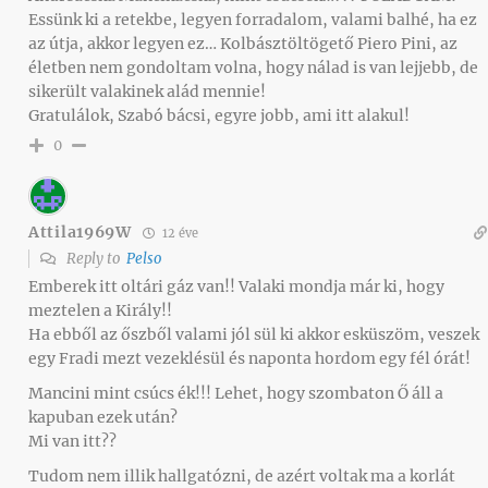
Essünk ki a retekbe, legyen forradalom, valami balhé, ha ez
az útja, akkor legyen ez… Kolbásztöltögető Piero Pini, az
életben nem gondoltam volna, hogy nálad is van lejjebb, de
sikerült valakinek alád mennie!
Gratulálok, Szabó bácsi, egyre jobb, ami itt alakul!
0
Attila1969W
12 éve
Reply to
Pelso
Emberek itt oltári gáz van!! Valaki mondja már ki, hogy
meztelen a Király!!
Ha ebből az őszből valami jól sül ki akkor esküszöm, veszek
egy Fradi mezt vezeklésül és naponta hordom egy fél órát!
Mancini mint csúcs ék!!! Lehet, hogy szombaton Ő áll a
kapuban ezek után?
Mi van itt??
Tudom nem illik hallgatózni, de azért voltak ma a korlát