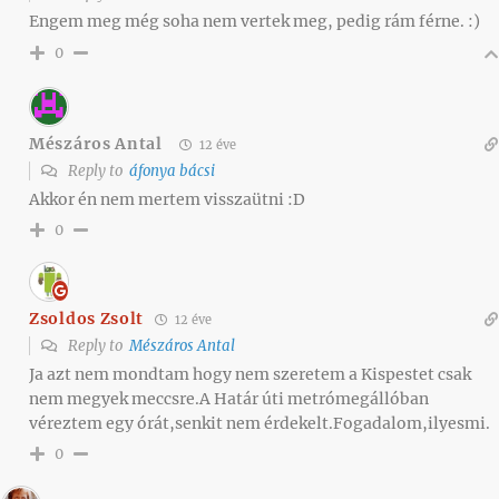
Engem meg még soha nem vertek meg, pedig rám férne. :)
0
Mészáros Antal
12 éve
Reply to
áfonya bácsi
Akkor én nem mertem visszaütni :D
0
Zsoldos Zsolt
12 éve
Reply to
Mészáros Antal
Ja azt nem mondtam hogy nem szeretem a Kispestet csak
nem megyek meccsre.A Határ úti metrómegállóban
véreztem egy órát,senkit nem érdekelt.Fogadalom,ilyesmi.
0