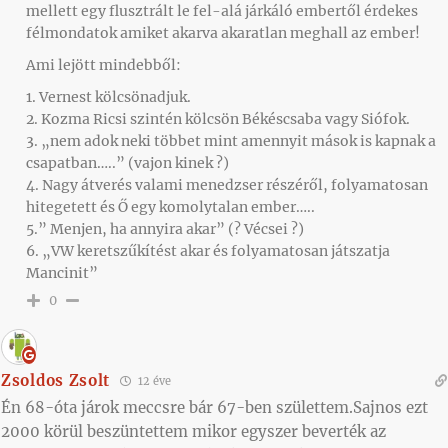
mellett egy flusztrált le fel-alá járkáló embertől érdekes
félmondatok amiket akarva akaratlan meghall az ember!
Ami lejött mindebből:
1. Vernest kölcsönadjuk.
2. Kozma Ricsi szintén kölcsön Békéscsaba vagy Siófok.
3. „nem adok neki többet mint amennyit mások is kapnak a
csapatban…..” (vajon kinek ?)
4. Nagy átverés valami menedzser részéről, folyamatosan
hitegetett és Ő egy komolytalan ember…..
5.” Menjen, ha annyira akar” (? Vécsei ?)
6. „VW keretszűkítést akar és folyamatosan játszatja
Mancinit”
0
Zsoldos Zsolt
12 éve
Én 68-óta járok meccsre bár 67-ben születtem.Sajnos ezt
2000 körül beszüntettem mikor egyszer beverték az