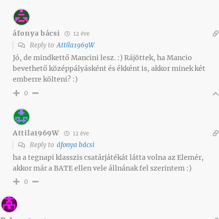
áfonya bácsi
12 éve
Reply to
Attila1969W
Jó, de mindkettő Mancini lesz. :) Rájöttek, ha Mancio
bevethető középpályásként és ékként is, akkor minek két
emberre költeni? :)
0
Attila1969W
12 éve
Reply to
áfonya bácsi
ha a tegnapi klasszis csatárjátékát látta volna az Elemér,
akkor már a BATE ellen vele állnának fel szerintem :)
0