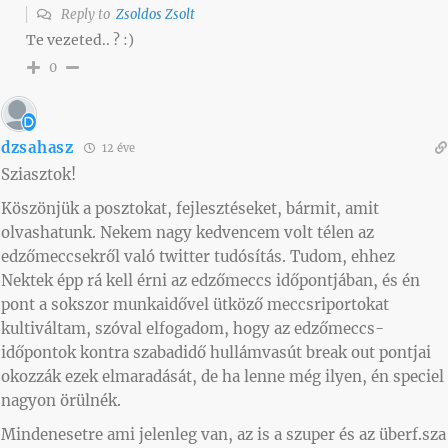
Reply to
Zsoldos Zsolt
Te vezeted.. ? :)
0
dzsahasz
12 éve
Sziasztok!
Köszönjük a posztokat, fejlesztéseket, bármit, amit
olvashatunk. Nekem nagy kedvencem volt télen az
edzőmeccsekről való twitter tudósítás. Tudom, ehhez
Nektek épp rá kell érni az edzőmeccs időpontjában, és én
pont a sokszor munkaidővel ütköző meccsriportokat
kultiváltam, szóval elfogadom, hogy az edzőmeccs-
időpontok kontra szabadidő hullámvasút break out pontjai
okozzák ezek elmaradását, de ha lenne még ilyen, én speciel
nagyon örülnék.
Mindenesetre ami jelenleg van, az is a szuper és az überf.sza