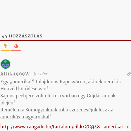
45
HOZZÁSZÓLÁS
Attila1969W
12 éve
Egy „amerikai” tulajdonos Kaposváron, akinek nem kis
Honvéd kötődése van!
Sajnos pechjére volt előtte a sorban egy Gujdár annak
idején!
Remélem a Somogyiaknak több szerencséjük lesz az
amerikás magyarokkal!
http://www.rangado.hu/tartalom/cikk/273348_amerikai_n