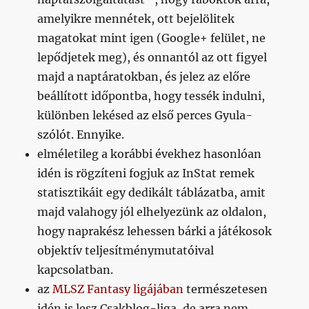
amelyikre mennétek, ott bejelölitek
magatokat mint igen (Google+ felület, ne
lepődjetek meg), és onnantól az ott figyel
majd a naptáratokban, és jelez az előre
beállított időpontba, hogy tessék indulni,
különben lekésed az első perces Gyula-
szólót. Ennyike.
elméletileg a korábbi évekhez hasonlóan
idén is rögzíteni fogjuk az InStat remek
statisztikáit egy dedikált táblázatba, amit
majd valahogy jól elhelyezünk az oldalon,
hogy naprakész lehessen bárki a játékosok
objektív teljesítménymutatóival
kapcsolatban.
az
MLSZ Fantasy ligájában
természetesen
idén is lesz Csakblog-liga, de arra nem