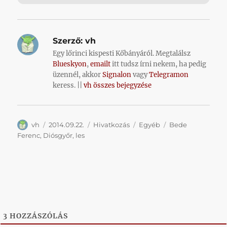
Szerző:
vh
Egy lőrinci kispesti Kőbányáról. Megtalálsz
Blueskyon
,
emailt
itt tudsz írni nekem, ha pedig
üzennél, akkor
Signalon
vagy
Telegramon
keress. ||
vh összes bejegyzése
Szerző
Közzétéve
Forma
Kategória
Címke
vh
2014.09.22.
Hivatkozás
Egyéb
Bede
Ferenc
,
Diósgyőr
,
les
3
HOZZÁSZÓLÁS