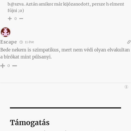
b@szva. Aztán amikor már kijózanodott, persze h elment
fújni ;o)
0
Escape
11 éve
Bede nekem is szimpatikus, mert nem védi olyan elvakultan
a bírókat mint púlsanyi.
0
Támogatás