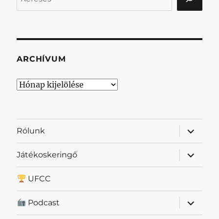
ARCHÍVUM
Archívum
almenü
Rólunk
szétnyit
almenü
Játékoskeringő
szétnyit
UFCC
almenü
Podcast
szétnyit