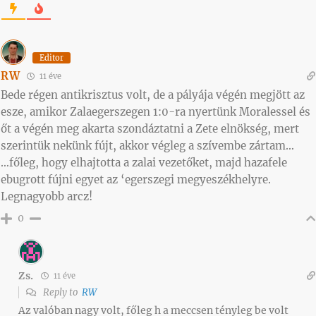
Editor
RW
11 éve
Bede régen antikrisztus volt, de a pályája végén megjött az
esze, amikor Zalaegerszegen 1:0-ra nyertünk Moralessel és
őt a végén meg akarta szondáztatni a Zete elnökség, mert
szerintük nekünk fújt, akkor végleg a szívembe zártam…
…főleg, hogy elhajtotta a zalai vezetőket, majd hazafele
ebugrott fújni egyet az ‘egerszegi megyeszékhelyre.
Legnagyobb arcz!
0
Zs.
11 éve
Reply to
RW
Az valóban nagy volt, főleg h a meccsen tényleg be volt