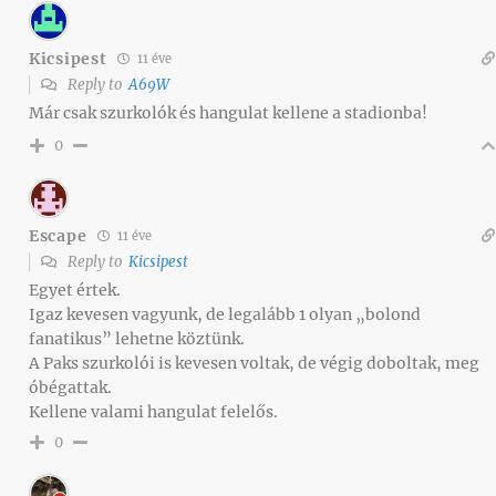
Kicsipest
11 éve
Reply to
A69W
Már csak szurkolók és hangulat kellene a stadionba!
0
Escape
11 éve
Reply to
Kicsipest
Egyet értek.
Igaz kevesen vagyunk, de legalább 1 olyan „bolond
fanatikus” lehetne köztünk.
A Paks szurkolói is kevesen voltak, de végig doboltak, meg
óbégattak.
Kellene valami hangulat felelős.
0