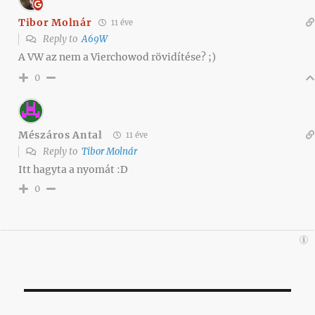
Tibor Molnár
11 éve
Reply to
A69W
A VW az nem a Vierchowod rövidítése? ;)
0
Mészáros Antal
11 éve
Reply to
Tibor Molnár
Itt hagyta a nyomát :D
0