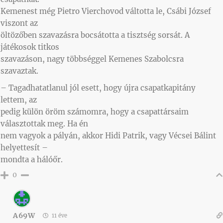
Kemenest még Pietro Vierchovod váltotta le, Csábi József
viszont az
öltözőben szavazásra bocsátotta a tisztség sorsát. A
játékosok titkos
szavazáson, nagy többséggel Kemenes Szabolcsra
szavaztak.
– Tagadhatatlanul jól esett, hogy újra csapatkapitány
lettem, az
pedig külön öröm számomra, hogy a csapattársaim
választottak meg. Ha én
nem vagyok a pályán, akkor Hidi Patrik, vagy Vécsei Bálint
helyettesít –
mondta a hálóőr.
0
A69W
11 éve