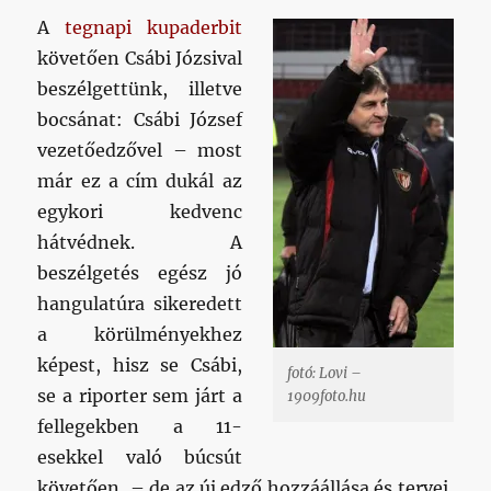
A
tegnapi kupaderbit
követően Csábi Józsival
beszélgettünk, illetve
bocsánat: Csábi József
vezetőedzővel – most
már ez a cím dukál az
egykori kedvenc
hátvédnek. A
beszélgetés egész jó
hangulatúra sikeredett
a körülményekhez
képest, hisz se Csábi,
fotó: Lovi –
se a riporter sem járt a
1909foto.hu
fellegekben a 11-
esekkel való búcsút
követően, – de az új edző hozzáállása és tervei,