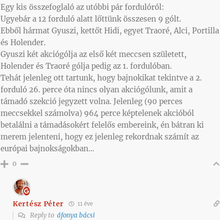
Egy kis összefoglaló az utóbbi pár fordulóról:
Ugyebár a 12 forduló alatt lőttünk összesen 9 gólt.
Ebből hármat Gyuszi, kettőt Hidi, egyet Traoré, Alci, Portilla
és Holender.
Gyuszi két akciógólja az első két meccsen született,
Holender és Traoré gólja pedig az 1. fordulóban.
Tehát jelenleg ott tartunk, hogy bajnokikat tekintve a 2.
forduló 26. perce óta nincs olyan akciógólunk, amit a
támadó szekció jegyzett volna. Jelenleg (90 perces
meccsekkel számolva) 964 perce képtelenek akcióból
betalálni a támadásokért felelős embereink, én bátran ki
merem jelenteni, hogy ez jelenleg rekordnak számít az
európai bajnokságokban…
0
Kertész Péter
11 éve
Reply to
áfonya bácsi