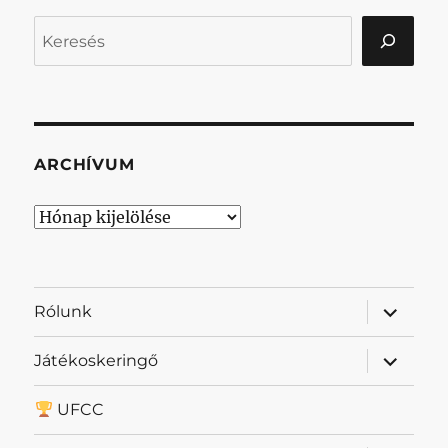
Keresés
ARCHÍVUM
Archívum
almenü
Rólunk
szétnyit
almenü
Játékoskeringő
szétnyit
UFCC