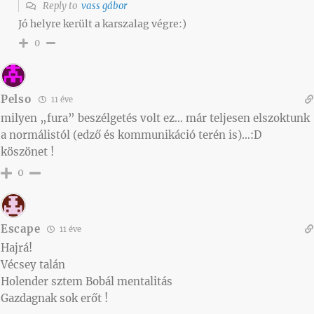
Reply to
vass gábor
Jó helyre került a karszalag végre:)
0
Pelso
11 éve
milyen „fura” beszélgetés volt ez… már teljesen elszoktunk
a normálistól (edző és kommunikáció terén is)…:D
köszönet !
0
Escape
11 éve
Hajrá!
Vécsey talán
Holender sztem Bobál mentalitás
Gazdagnak sok erőt !