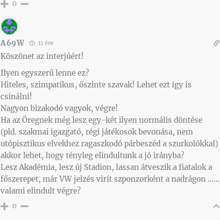
0
A69W
11 éve
Köszönet az interjúért!
Ilyen egyszerű lenne ez?
Hiteles, szimpatikus, őszinte szavak! Lehet ezt így is
csinálni!
Nagyon bizakodó vagyok, végre!
Ha az Öregnek még lesz egy-két ilyen normális döntése
(pld. szakmai igazgató, régi játékosok bevonása, nem
utópisztikus elvekhez ragaszkodó párbeszéd a szurkolókkal)
akkor lehet, hogy tényleg elindultunk a jó irányba?
Lesz Akadémia, lesz új Stadion, lassan átveszik a fiatalok a
főszerepet, már VW jelzés virít szponzorként a nadrágon ……
valami elindult végre?
0