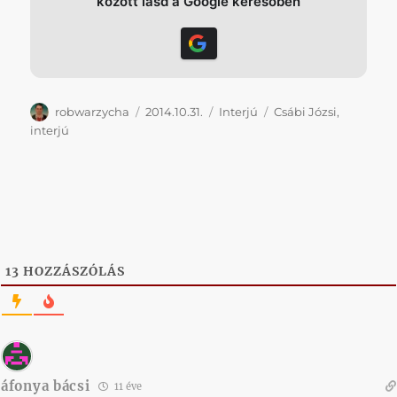
között lásd a Google keresőben
Szerző
Közzétéve
Kategória
Címke
robwarzycha
2014.10.31.
Interjú
Csábi Józsi
,
interjú
13
HOZZÁSZÓLÁS
áfonya bácsi
11 éve