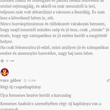
minden manír és fellengzés és pátosz nélkül honvédos az
utolsó sejtmagjáig, és akiről ez már messziről is lerí,
teljesen más volt átbumlizni a városon a Bozsikig. És más
lesz a következő héten is, stb.
Nincs hurráoptimizmus és túlfokozott várakozás bennem,
hogy majd innentől minden szép és jó lesz, csak „simán” jó
érzés, hogy egy szimpatikus és jó ember került a megfelelő
helyre.
Ha csak feleannyira jó edző, mint amilyen jó és szimpatikus
ember és amennyire honvédos, nagy baj nem lehet.
0
vass gábor
11 éve
Régi új csapatkapitány
Újra Kemenes kezére került a karszalag
Kemenes Szabolcs személyében régi-új kapitánya van a
csapatnak.