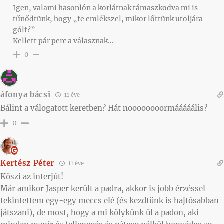
Igen, valami hasonlón a korlátnak támaszkodva mi is
tűnődtünk, hogy „te emlékszel, mikor lőttünk utoljára
gólt?”
Kellett pár perc a válasznak…
0
áfonya bácsi
11 éve
Bálint a válogatott keretben? Hát noooooooormááááális?
0
Kertész Péter
11 éve
Köszi az interjút!
Már amikor Jasper került a padra, akkor is jobb érzéssel
tekintettem egy-egy meccs elé (és kezdtünk is hajtósabban
játszani), de most, hogy a mi kölykünk ül a padon, aki