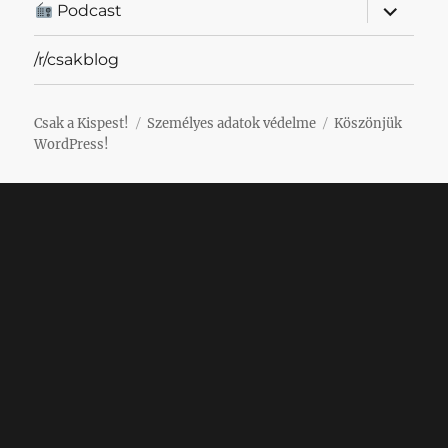
almenü
Podcast
szétnyit
/r/csakblog
Csak a Kispest!
Személyes adatok védelme
Köszönjük
WordPress!