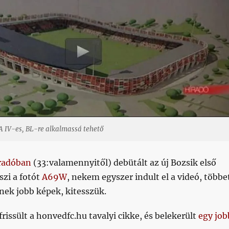
A IV-es, BL-re alkalmassá tehető
radóban
(33:valamennyitől) debütált az új Bozsik első
szi a fotót
A69W
, nekem egyszer indult el a videó, többe
nek jobb képek, kitesszük.
rissült a honvedfc.hu tavalyi cikke, és belekerült
egy job