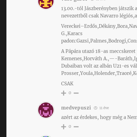
13.00.-tól Jászberényben játszik
nevezettből csak Navarro légiós,
Vereckei–Erdős,Dékány,Bora,Na
G.,Karacs
padon:Gazsi,Palmes,Bodrogi,Con
A Pápára utazó 18-as meccskeret 
Kemenes,Horváth A.,—-Baráth,Ign
Dubaiban volt az albán U21-es v
Prosser,Youla,Holender,Traoré,K
CSAK
0
medvepuszi
11 éve
azért az érdekes, hogy még a Ne
0