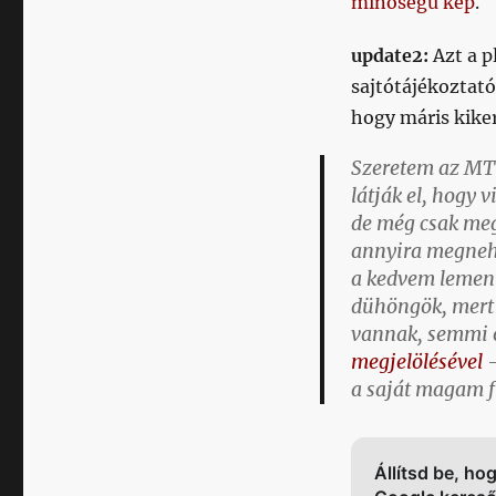
minőségű kép
.
update2:
Azt a p
sajtótájékoztató
hogy máris kiker
Szeretem az MTV
látják el, hogy
de még csak meg
annyira megnehe
a kedvem lement
dühöngök, mert 
vannak, semmi o
megjelölésével
–
a saját magam f
Állítsd be, ho