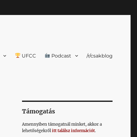
UFCC
Podcast
/r/csakblog
Támogatás
Amennyiben támogatnál minket, akkor a
lehetőségekről
itt találsz információt
.