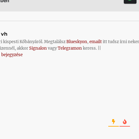
őben
vh
ci kispesti Kőbányáról. Megtalálsz
Blueskyon
,
emailt
itt tudsz írni neke
üzennél, akkor
Signalon
vagy
Telegramon
keress. ||
 bejegyzése