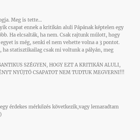
gja. Meg is tette…
k csapat ennek a kritikán aluli Pápának képtelen egy
több. Ha elcsalták, ha nem. Csak rajtunk múlott, hogy
egyet is még, senki el nem vehette volna a 3 pontot.
 ha statisztikailag csak mi voltunk a pályán, meg
 GIGANTIKUS SZÉGYEN, HOGY EZT A KRITIKÁN ALULI,
NYT NYÚJTÓ CSAPATOT NEM TUDTUK MEGVERNI!!!
egy érdekes mérkőzés következik,vagy lemaradtam
)