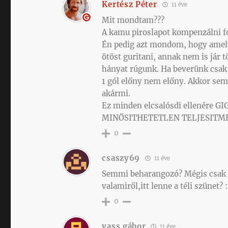
Kertész Péter
11 éve
Mit mondtam???
A kamu piroslapot kompenzálni fo
Én pedig azt mondom, hogy amelyi
ötöst guritani, annak nem is jár 
hányat rúgunk. Ha beverünk csak 
1 gól előny nem előny. Akkor sem,
akármi.
Ez minden elcsalósdi ellenére
MINŐSITHETETLEN TELJESITMÉ
0
csaszy69
11 éve
Semmi beharangozó? Mégis csak 
valamiről,itt lenne a téli szünet? :
0
vass gábor
11 éve