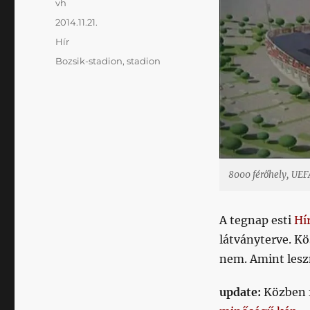
Szerző
vh
Közzétéve
2014.11.21.
Kategória
Hír
Címke
Bozsik-stadion
,
stadion
8000 férőhely, UEF
A tegnap esti
Hí
látványterve. Kö
nem. Amint lesz
update:
Közben f