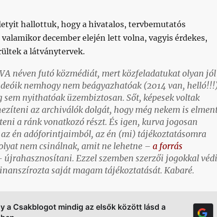
letyit hallottuk, hogy a hivatalos, tervbemutatós
 valamikor december elején lett volna, vagyis érdekes,
ültek a látványtervek.
A néven futó közmédiát, mert közfeladatukat olyan jól
 videóik nemhogy nem beágyazhatóak (2014 van, helló!!!)
 sem nyithatóak üzembiztosan. Sőt, képesek voltak
zíteni az archiválók dolgát, hogy még nekem is elmen
eni a ránk vonatkozó részt. És igen, kurva jogosan
az én adóforintjaimból, az én (mi) tájékoztatásomra
lyat nem csinálnak, amit ne lehetne –
a forrás
 újrahasznosítani. Ezzel szemben szerzői jogokkal véd
inanszírozta saját magam tájékoztatását. Kabaré.
gy a Csakblogot mindig az elsők között lásd a