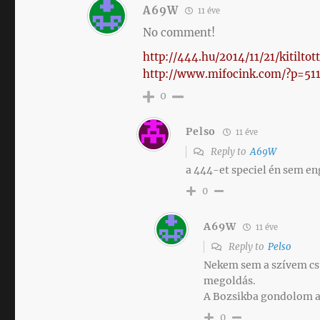
A69W
11 éve
No comment!
http://444.hu/2014/11/21/kitilt
http://www.mifocink.com/?p=51
0
Pelso
11 éve
Reply to
A69W
a 444-et speciel én sem e
0
A69W
11 éve
Reply to
Pelso
Nekem sem a szívem csü
megoldás.
A Bozsikba gondolom az
0