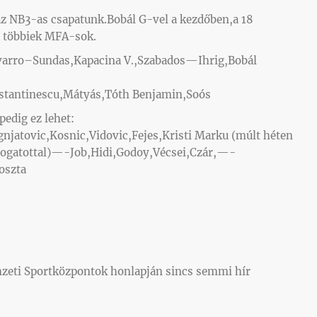
 az NB3-as csapatunk.Bobál G-vel a kezdőben,a 18
a többiek MFA-sok.
varro–Sundas,Kapacina V.,Szabados—Ihrig,Bobál
stantinescu,Mátyás,Tóth Benjamin,Soós
pedig ez lehet:
jatovic,Kosnic,Vidovic,Fejes,Kristi Marku (múlt héten
álogatottal)—-Job,Hidi,Godoy,Vécsei,Czár,—-
oszta
mzeti Sportközpontok honlapján sincs semmi hír