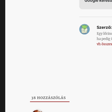
Google keres
Szerző:
Egy lőrin
ha pedig 
vh összes
38
HOZZÁSZÓLÁS