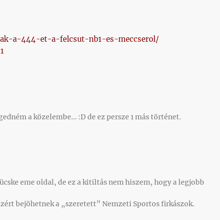
ottak-a-444-et-a-felcsut-nb1-es-meccserol/
11
ngedném a közelembe… :D de ez persze 1 más történet.
cske eme oldal, de ez a kitiltás nem hiszem, hogy a legjobb
ért bejöhetnek a „szeretett” Nemzeti Sportos firkászok.