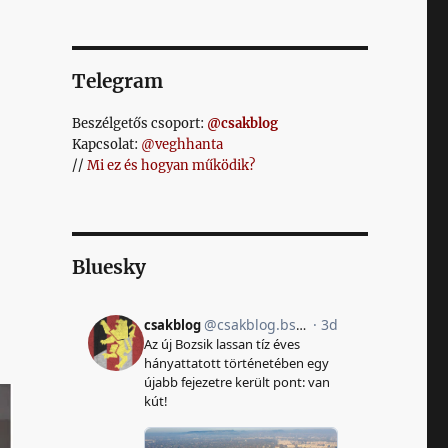
Telegram
Beszélgetős csoport:
@csakblog
Kapcsolat:
@veghhanta
//
Mi ez és hogyan működik?
Bluesky