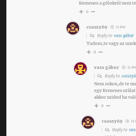
Kemenes a gólokról nem te
0
csaszy69
11 éve
Reply to
vass gábor
Tudom,te vagy az unoka
0
vass gábor
11 év
Reply to
csaszy
Nem rokon,de te me
egy Kemenes utálat
akkor szidod ha val
0
csaszy69
11 
Reply to
vas