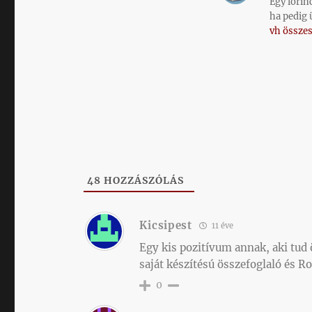
Egy lőrin
ha pedig 
vh összes
48
HOZZÁSZÓLÁS
Kicsipest
11 éve
Egy kis pozitívum annak, aki tud
saját készítésú összefoglaló és R
0