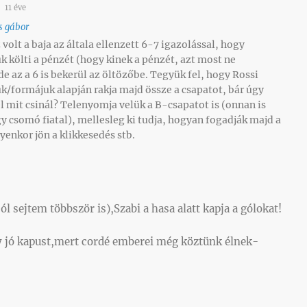
11 éve
s gábor
volt a baja az általa ellenzett 6-7 igazolással, hogy
 költi a pénzét (hogy kinek a pénzét, azt most ne
e az a 6 is bekerül az öltözőbe. Tegyük fel, hogy Rossi
k/formájuk alapján rakja majd össze a csapatot, bár úgy
l mit csinál? Telenyomja velük a B-csapatot is (onnan is
y csomó fiatal), mellesleg ki tudja, hogyan fogadják majd a
yenkor jön a klikkesedés stb.
l sejtem többször is),Szabi a hasa alatt kapja a gólokat!
y jó kapust,mert cordé emberei még köztünk élnek-