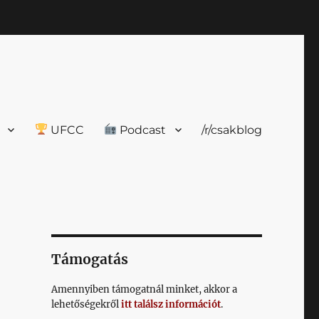
UFCC
Podcast
/r/csakblog
Támogatás
Amennyiben támogatnál minket, akkor a
lehetőségekről
itt találsz információt
.