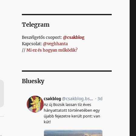
Telegram
Beszélgetős csoport:
@csakblog
Kapcsolat:
@veghhanta
//
Mi ez és hogyan működik?
Bluesky