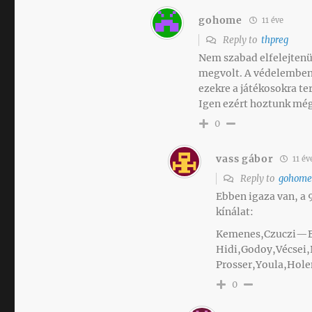
gohome
11 éve
Reply to
thpreg
Nem szabad elfelejtenü
megvolt. A védelemben 
ezekre a játékosokra t
Igen ezért hoztunk még
0
vass gábor
11 év
Reply to
gohom
Ebben igaza van, a 
kínálat:
Kemenes,Czuczi—Bo
Hidi,Godoy,Vécsei
Prosser,Youla,Hol
0