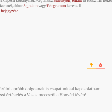
ci kispesti Kőbányáról. Megtalálsz
Blueskyon
,
emailt
itt tudsz írni neke
üzennél, akkor
Signalon
vagy
Telegramon
keress. ||
 bejegyzése
 örülni apróbb dolgoknak is csapatunkkal kapcsolatban:
ossi értékelés a Vasas meccsről a Honvéd tévén!