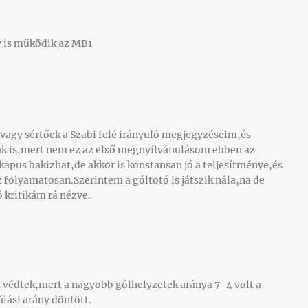
y is működik az MB1
,vagy sértőek a Szabi felé irányuló megjegyzéseim,és
ak is,mert nem ez az első megnyílvánulásom ebben az
kapus bakizhat,de akkor is konstansan jó a teljesítménye,és
 folyamatosan.Szerintem a góltotó is játszik nála,na de
ó kritikám rá nézve.
l védtek,mert a nagyobb gólhelyzetek aránya 7-4 volt a
álási arány döntött.