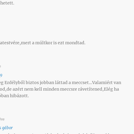
hetett.
testvére,mert a múltkor is ezt mondtad.
e
69
g Erdélyből biztos jobban láttad a meccset…Valamiért van
od,de azért nem kell minden meccsre rávetítened,Elég ha
óban hibázott.
éve
s gábor