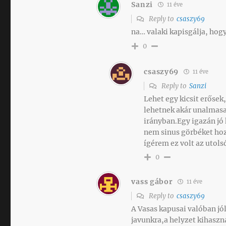
Sanzi
11 éve
Reply to
csaszy69
na… valaki kapisgálja, hog
0
csaszy69
11 éve
Reply to
Sanzi
Lehet egy kicsit erősek
lehetnek akár unalmas
irányban.Egy igazán jó 
nem sinus görbéket hoz
ígérem ez volt az utols
0
vass gábor
11 éve
Reply to
csaszy69
A Vasas kapusai valóban jó
javunkra,a helyzet kihaszn