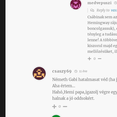
medvepuszi
Reply to
vas
Csábinak sem az 
Hemingway rájuk
boncolgassuk), d
tényleg a tudásu
lenne! A többive
kiszorul majd eg
mellőzésüket, il
0
csaszy69
11 éve
Németh Gabi hatalmasat véd (ha jó
Aha értem…
Hahó,Hemi papa,igazolj végre eg
halnak a jó oddsokért.
0