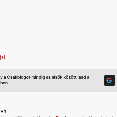
jei
gy a Csakblogot mindig az elsők között lásd a
őben
vh