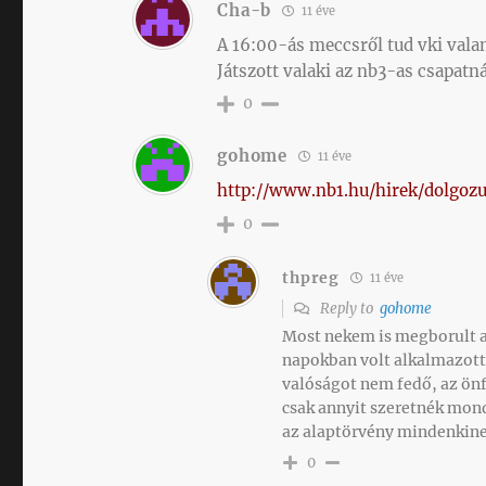
Cha-b
11 éve
A 16:00-ás meccsről tud vki vala
Játszott valaki az nb3-as csapatná
0
gohome
11 éve
http://www.nb1.hu/hirek/dolgoz
0
thpreg
11 éve
Reply to
gohome
Most nekem is megborult 
napokban volt alkalmazott
valóságot nem fedő, az önfé
csak annyit szeretnék mon
az alaptörvény mindenkinek
0