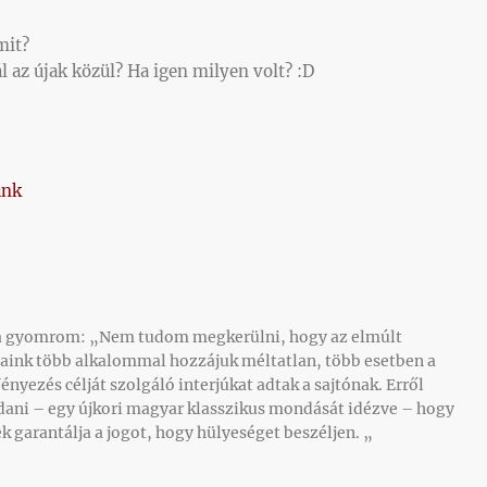
mit?
l az újak közül? Ha igen milyen volt? :D
unk
a gyomrom: „Nem tudom megkerülni, hogy az elmúlt
aink több alkalommal hozzájuk méltatlan, több esetben a
nyezés célját szolgáló interjúkat adtak a sajtónak. Erről
dani – egy újkori magyar klasszikus mondását idézve – hogy
 garantálja a jogot, hogy hülyeséget beszéljen. „