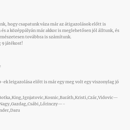
nk, hogy csapatunk váza már az átigazolások előtt is
és a középpályán már akkor is meglehetősen jól álltunk, és
ermészetesen továbbra is számítunk.
 9 játékost!
e
e
9-ek leigazolása előtt is már egy meg volt egy viszonylag jó
tka,King,Ignjatovic,Kosnic,Baráth,Kristi,Czár,Vidovic—
,Nagy,Gazdag,Csábi,Lőrinczy—-
ender,Daru