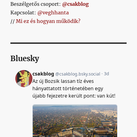
Beszélgetős csoport:
@csakblog
Kapcsolat:
@veghhanta
//
Mi ez és hogyan működik?
Bluesky