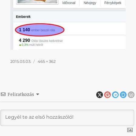
Közzétéve
Teljes
2015.03.03.
465 × 362
méret
Feliratkozás