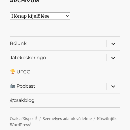
ARCHÍVUM
Archívum
almenü
Rólunk
szétnyit
almenü
Játékoskeringő
szétnyit
UFCC
almenü
Podcast
szétnyit
/r/csakblog
Csak a Kispest!
Személyes adatok védelme
Köszönjük
WordPress!