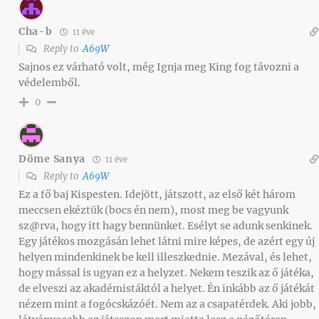
Cha-b
11 éve
Reply to
A69W
Sajnos ez várható volt, még Ignja meg King fog távozni a
védelemből.
0
Döme Sanya
11 éve
Reply to
A69W
Ez a fő baj Kispesten. Idejött, játszott, az első két három
meccsen ekéztük (bocs én nem), most meg be vagyunk
sz@rva, hogy itt hagy bennünket. Esélyt se adunk senkinek.
Egy játékos mozgásán lehet látni mire képes, de azért egy új
helyen mindenkinek be kell illeszkednie. Mezával, és lehet,
hogy mással is ugyan ez a helyzet. Nekem teszik az ő játéka,
de elveszi az akadémistáktól a helyet. Én inkább az ő játékát
nézem mint a fogócskázóét. Nem az a csapatérdek. Aki jobb,