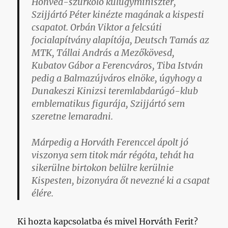
Honvéd-szurkoló külügyminiszter,
Szijjártó Péter kinézte magának a kispesti
csapatot. Orbán Viktor a felcsúti
focialapítvány alapítója, Deutsch Tamás az
MTK, Tállai András a Mezőkövesd,
Kubatov Gábor a Ferencváros, Tiba István
pedig a Balmazújváros elnöke, úgyhogy a
Dunakeszi Kinizsi teremlabdarúgó-klub
emblematikus figurája, Szijjártó sem
szeretne lemaradni.
Márpedig a Horváth Ferenccel ápolt jó
viszonya sem titok már régóta, tehát ha
sikerülne birtokon belülre kerülnie
Kispesten, bizonyára őt nevezné ki a csapat
élére.
Ki hozta kapcsolatba és mivel Horváth Ferit?