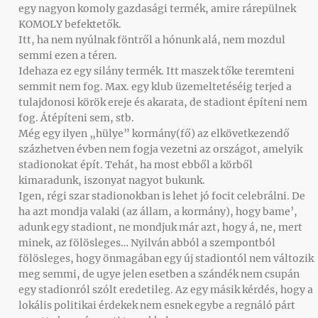
egy nagyon komoly gazdasági termék, amire rárepülnek
KOMOLY befektetők.
Itt, ha nem nyúlnak föntről a hónunk alá, nem mozdul
semmi ezen a téren.
Idehaza ez egy silány termék. Itt maszek tőke teremteni
semmit nem fog. Max. egy klub üzemeltetéséig terjed a
tulajdonosi körök ereje és akarata, de stadiont építeni nem
fog. Átépíteni sem, stb.
Még egy ilyen „hülye” kormány(fő) az elkövetkezendő
százhetven évben nem fogja vezetni az országot, amelyik
stadionokat épít. Tehát, ha most ebből a körből
kimaradunk, iszonyat nagyot bukunk.
Igen, régi szar stadionokban is lehet jó focit celebrálni. De
ha azt mondja valaki (az állam, a kormány), hogy bame’,
adunk egy stadiont, ne mondjuk már azt, hogy á, ne, mert
minek, az fölösleges… Nyilván abból a szempontból
fölösleges, hogy önmagában egy új stadiontól nem változik
meg semmi, de ugye jelen esetben a szándék nem csupán
egy stadionról szólt eredetileg. Az egy másik kérdés, hogy a
lokális politikai érdekek nem esnek egybe a regnáló párt