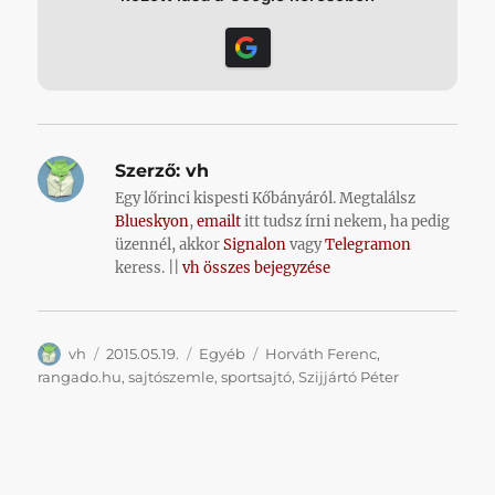
Szerző:
vh
Egy lőrinci kispesti Kőbányáról. Megtalálsz
Blueskyon
,
emailt
itt tudsz írni nekem, ha pedig
üzennél, akkor
Signalon
vagy
Telegramon
keress. ||
vh összes bejegyzése
Szerző
Közzétéve
Kategória
Címke
vh
2015.05.19.
Egyéb
Horváth Ferenc
,
rangado.hu
,
sajtószemle
,
sportsajtó
,
Szijjártó Péter