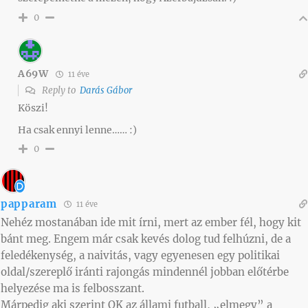
0
A69W
11 éve
Reply to
Darás Gábor
Köszi!
Ha csak ennyi lenne…… :)
0
papparam
11 éve
Nehéz mostanában ide mit írni, mert az ember fél, hogy kit
bánt meg. Engem már csak kevés dolog tud felhúzni, de a
feledékenység, a naivitás, vagy egyenesen egy politikai
oldal/szereplő iránti rajongás mindennél jobban előtérbe
helyezése ma is felbosszant.
Márpedig aki szerint OK az állami futball, „elmegy” a