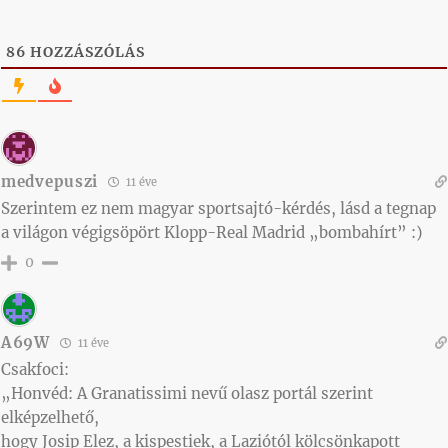
86
HOZZÁSZÓLÁS
medvepuszi
11 éve
Szerintem ez nem magyar sportsajtó-kérdés, lásd a tegnap
a világon végigsöpört Klopp-Real Madrid „bombahírt” :)
0
A69W
11 éve
Csakfoci:
„Honvéd: A Granatissimi nevű olasz portál szerint
elképzelhető,
hogy Josip Elez, a kispestiek, a Laziótól kölcsönkapott