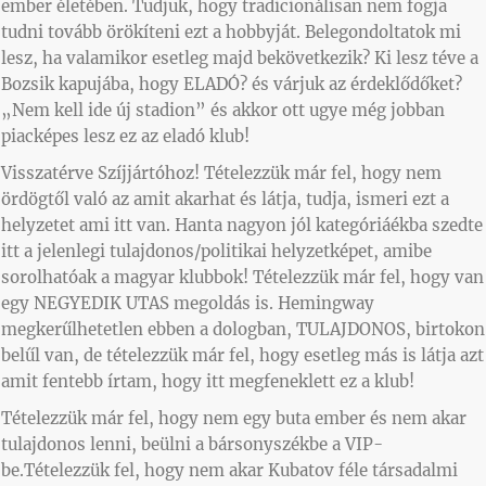
ember életében. Tudjuk, hogy tradicionálisan nem fogja
tudni tovább örökíteni ezt a hobbyját. Belegondoltatok mi
lesz, ha valamikor esetleg majd bekövetkezik? Ki lesz téve a
Bozsik kapujába, hogy ELADÓ? és várjuk az érdeklődőket?
„Nem kell ide új stadion” és akkor ott ugye még jobban
piacképes lesz ez az eladó klub!
Visszatérve Szíjjártóhoz! Tételezzük már fel, hogy nem
ördögtől való az amit akarhat és látja, tudja, ismeri ezt a
helyzetet ami itt van. Hanta nagyon jól kategóriáékba szedte
itt a jelenlegi tulajdonos/politikai helyzetképet, amibe
sorolhatóak a magyar klubbok! Tételezzük már fel, hogy van
egy NEGYEDIK UTAS megoldás is. Hemingway
megkerűlhetetlen ebben a dologban, TULAJDONOS, birtokon
belűl van, de tételezzük már fel, hogy esetleg más is látja azt
amit fentebb írtam, hogy itt megfeneklett ez a klub!
Tételezzük már fel, hogy nem egy buta ember és nem akar
tulajdonos lenni, beülni a bársonyszékbe a VIP-
be.Tételezzük fel, hogy nem akar Kubatov féle társadalmi