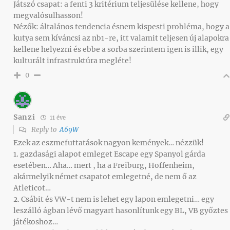
Játszó csapat: a fenti 3 kritérium teljesülése kellene, hogy
megvalósulhasson!
Nézők: általános tendencia ésnem kispesti probléma, hogy a
kutya sem kíváncsi az nb1-re, itt valamit teljesen új alapokra
kellene helyezni és ebbe a sorba szerintem igen is illik, egy
kulturált infrastruktúra megléte!
0
Sanzi
11 éve
Reply to
A69W
Ezek az eszmefuttatások nagyon kemények… nézzük!
1. gazdasági alapot emleget Escape egy Spanyol gárda
esetében… Aha… mert , ha a Freiburg, Hoffenheim,
akármelyik német csapatot emlegetné, de nem ő az
Atleticot…
2. Csábit és VW-t nem is lehet egy lapon emlegetni… egy
leszálló ágban lévő magyart hasonlítunk egy BL, VB győztes
játékoshoz…