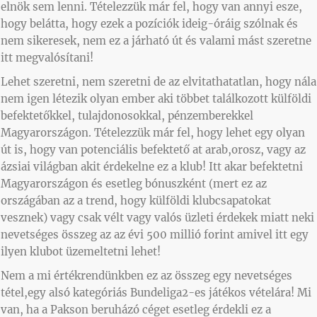
elnök sem lenni. Tételezzük már fel, hogy van annyi esze,
hogy belátta, hogy ezek a pozíciók ideig-óráig szólnak és
nem sikeresek, nem ez a járható út és valami mást szeretne
itt megvalósítani!
Lehet szeretni, nem szeretni de az elvitathatatlan, hogy nála
nem igen létezik olyan ember aki többet találkozott külföldi
befektetőkkel, tulajdonosokkal, pénzemberekkel
Magyarországon. Tételezzük már fel, hogy lehet egy olyan
út is, hogy van potenciális befektető at arab,orosz, vagy az
ázsiai világban akit érdekelne ez a klub! Itt akar befektetni
Magyarországon és esetleg bónuszként (mert ez az
országában az a trend, hogy külföldi klubcsapatokat
vesznek) vagy csak vélt vagy valós üzleti érdekek miatt neki
nevetséges összeg az az évi 500 millió forint amivel itt egy
ilyen klubot üzemeltetni lehet!
Nem a mi értékrendünkben ez az összeg egy nevetséges
tétel,egy alsó kategóriás Bundeliga2-es játékos vételára! Mi
van, ha a Pakson beruházó céget esetleg érdekli ez a