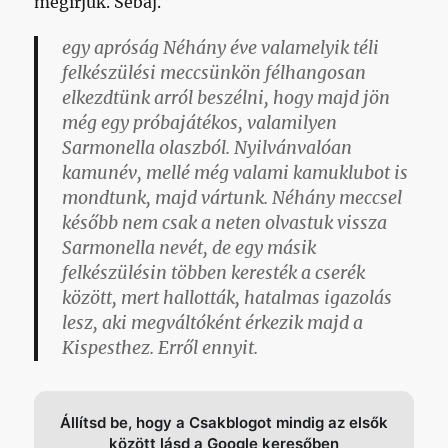
megírjuk. Sebaj.
egy apróság
Néhány éve valamelyik téli
felkészülési meccsünkön félhangosan
elkezdtünk arról beszélni, hogy majd jön
még egy próbajátékos, valamilyen
Sarmonella olaszból. Nyilvánvalóan
kamunév, mellé még valami kamuklubot is
mondtunk, majd vártunk. Néhány meccsel
később nem csak a neten olvastuk vissza
Sarmonella nevét, de egy másik
felkészülésin többen keresték a cserék
között, mert hallották, hatalmas igazolás
lesz, aki megváltóként érkezik majd a
Kispesthez. Erről ennyit.
Állítsd be, hogy a Csakblogot mindig az elsők
között lásd a Google keresőben