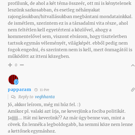
profilunk, de ahol a két téma összeér, ott mi is kénytelenek
leszünk sarkosabban, és esetleg néhányakat
rajongásukban/hitvallásukban megbántani mondatainkkal.
de ismétlem, szerintem ez is a társadalmi vita része, ahol
nem feltétlen kell egyetérteni a közlővel, ahogy a
kommentelővel sem, viszont elvárom, hogy tiszteletben
tartsuk egymás véleményét, világképét. ebből pedig nem
fogok engedni, és szerintem nem is kell, mert önmagától is
működött az itteni közegben.
0
papparam
11 éve
Reply to
veghhanta
Jó, akkor leírom, még mi húz fel. :)
Amikor pl. valaki azt írja, ne keverjünk a fociba politikát.
Jajjjjj…. Hát mi keverünk?? Az már úgy benne van, mint a
cövek. Én lennék a legboldogabb, ha semmi köze nem lenne
a kettőnek egymáshoz.