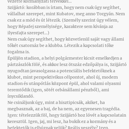
vezette kormányzati tervekkel…
Szijjártó: korábban is írtam, hogy nem csak úgy segíthet,
vállalhat szerepet, mint Kubatov, meg anno Torgyán. Nem
csak ez a mód és út létezik. (Személy szerint úgy vélem,
hogy Répafej személyisége, karaktere sem kívánja az
ilyesfajta szerepet…)
Nem csak úgy segíthet, hogy közvetlenül saját vagy állami
tőkét csatornáz be a klubba. Létezik a kapcsolati tőke
fogalma is.
Épüljön stadion, a helyi polgármester kicsit emelkedjen a
pártzászlók fölé, és akkor lesz ötszáz edzőpálya is, Szijjártó
nyugodtan javasolgassa a potenciális befektetőknek a
klubot, mint perspektivikus célpontot, ahol új, modern
stadion és utánpótlás központ épül, ahol valami olyasmi
teremtődik (igen, sötét orbánállami pénzből), ami
ínycsiklandó.
Ne csináljunk úgy, mint a hisztipicsák, akiket, ha
megbasznak, az a baj, de ha nem, az egyenesen tragédia.
Igen: tételezzük föl, hogy Szijjártó hoz lóvét a kapcsolatain
keresztül. Igen, jaj, mi lesz, ha bukik ez a kormány és a
befektetők is elhúznak velük? Reális veszély? Igen.