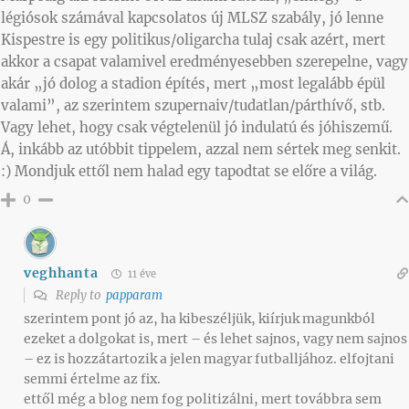
légiósok számával kapcsolatos új MLSZ szabály, jó lenne
Kispestre is egy politikus/oligarcha tulaj csak azért, mert
akkor a csapat valamivel eredményesebben szerepelne, vagy
akár „jó dolog a stadion építés, mert „most legalább épül
valami”, az szerintem szupernaiv/tudatlan/párthívő, stb.
Vagy lehet, hogy csak végtelenül jó indulatú és jóhiszemű.
Á, inkább az utóbbit tippelem, azzal nem sértek meg senkit.
:) Mondjuk ettől nem halad egy tapodtat se előre a világ.
0
veghhanta
11 éve
Reply to
papparam
szerintem pont jó az, ha kibeszéljük, kiírjuk magunkból
ezeket a dolgokat is, mert – és lehet sajnos, vagy nem sajnos
– ez is hozzátartozik a jelen magyar futballjához. elfojtani
semmi értelme az fix.
ettől még a blog nem fog politizálni, mert továbbra sem