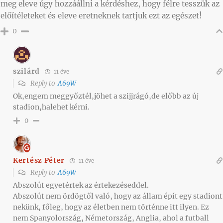
meg eleve úgy hozzáállni a kérdéshez, hogy félre tesszük az
előítéleteket és eleve eretneknek tartjuk ezt az egészet!
0
szilárd
11 éve
Reply to
A69W
Ok,engem meggyőztél,jöhet a szijjrágó,de előbb az új
stadion,halehet kérni.
0
Kertész Péter
11 éve
Reply to
A69W
Abszolút egyetértek az értekezéseddel.
Abszolút nem ördögtől való, hogy az állam épít egy stadiont
nekünk, főleg, hogy az életben nem történne itt ilyen. Ez
nem Spanyolország, Németország, Anglia, ahol a futball