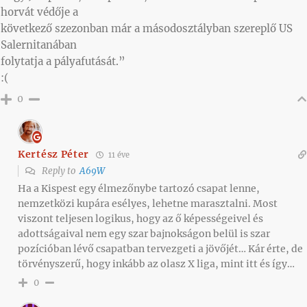
horvát védője a
következő szezonban már a másodosztályban szereplő US
Salernitanában
folytatja a pályafutását.”
:(
0
Kertész Péter
11 éve
Reply to
A69W
Ha a Kispest egy élmezőnybe tartozó csapat lenne,
nemzetközi kupára esélyes, lehetne marasztalni. Most
viszont teljesen logikus, hogy az ő képességeivel és
adottságaival nem egy szar bajnokságon belül is szar
pozícióban lévő csapatban tervezgeti a jövőjét… Kár érte, de
törvényszerű, hogy inkább az olasz X liga, mint itt és így…
0