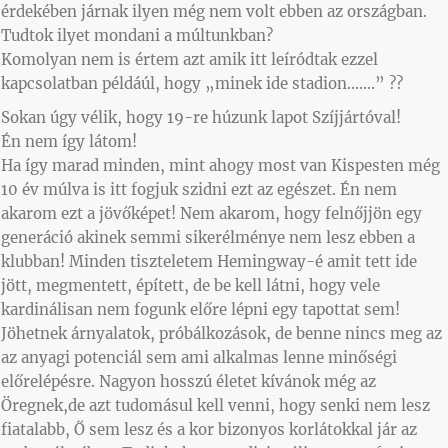
érdekében járnak ilyen még nem volt ebben az országban.
Tudtok ilyet mondani a múltunkban?
Komolyan nem is értem azt amik itt leíródtak ezzel
kapcsolatban példáúl, hogy „minek ide stadion…….” ??
Sokan úgy vélik, hogy 19-re húzunk lapot Szíjjártóval!
Én nem így látom!
Ha így marad minden, mint ahogy most van Kispesten még
10 év múlva is itt fogjuk szidni ezt az egészet. Én nem
akarom ezt a jövőképet! Nem akarom, hogy felnőjjön egy
generáció akinek semmi sikerélménye nem lesz ebben a
klubban! Minden tiszteletem Hemingway-é amit tett ide
jött, megmentett, épített, de be kell látni, hogy vele
kardinálisan nem fogunk előre lépni egy tapottat sem!
Jöhetnek árnyalatok, próbálkozások, de benne nincs meg az
az anyagi potenciál sem ami alkalmas lenne minőségi
előrelépésre. Nagyon hosszú életet kívánok még az
Öregnek,de azt tudomásul kell venni, hogy senki nem lesz
fiatalabb, Ő sem lesz és a kor bizonyos korlátokkal jár az