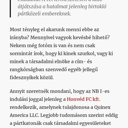
átjátszása a hatalmat jelenleg birtokló
pártközeli embereknek.
Most tényleg el akarunk menni ebbe az
irányba? Mennyivel vagyok kevésbé hihető?
Nekem még fotóm is van és nem csak
sormintát írok, hogy ki kinek szurkol, vagy ki
minek a társadalmi elnöke a cím- és
rangkórságban szenvedő egyéb jellegű
fidesznyikek közül.
Annyit szeretnék mondani, hogy az NB I-es
indulási joggal jelenleg a
Honvéd FC kft.
rendelkezik, amelynek tulajdonosa a Quinex
America LLC. Legjobb tudomásom szerint eddig
a pártkatonák csak társadalmi egyesületeket