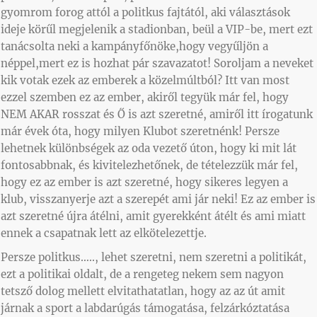
gyomrom forog attól a politkus fajtától, aki választások
ideje körűl megjelenik a stadionban, beül a VIP-be, mert ezt
tanácsolta neki a kampányfőnöke,hogy vegyűljön a
néppel,mert ez is hozhat pár szavazatot! Soroljam a neveket
kik votak ezek az emberek a közelmúltból? Itt van most
ezzel szemben ez az ember, akiről tegyük már fel, hogy
NEM AKAR rosszat és Ő is azt szeretné, amiről itt írogatunk
már évek óta, hogy milyen Klubot szeretnénk! Persze
lehetnek különbségek az oda vezető úton, hogy ki mit lát
fontosabbnak, és kivitelezhetőnek, de tételezzük már fel,
hogy ez az ember is azt szeretné, hogy sikeres legyen a
klub, visszanyerje azt a szerepét ami jár neki! Ez az ember is
azt szeretné újra átélni, amit gyerekként átélt és ami miatt
ennek a csapatnak lett az elkötelezettje.
Persze politkus….., lehet szeretni, nem szeretni a politikát,
ezt a politikai oldalt, de a rengeteg nekem sem nagyon
tetsző dolog mellett elvitathatatlan, hogy az az út amit
járnak a sport a labdarúgás támogatása, felzárkóztatása