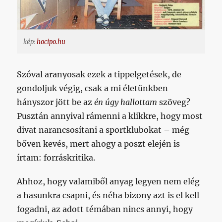
kép:
hocipo.hu
Szóval aranyosak ezek a tippelgetések, de
gondoljuk végig, csak a mi életünkben
hányszor jött be az
én úgy hallottam
szöveg?
Pusztán annyival rámenni a klikkre, hogy most
divat narancsosítani a sportklubokat – még
bőven kevés, mert ahogy a poszt elején is
írtam: forráskritika.
Ahhoz, hogy valamiből anyag legyen nem elég
a hasunkra csapni, és néha bizony azt is el kell
fogadni, az adott témában nincs annyi, hogy