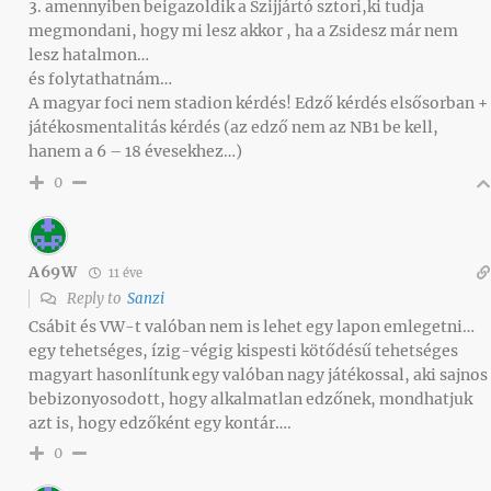
3. amennyiben beigazoldik a Szijjártó sztori,ki tudja
megmondani, hogy mi lesz akkor , ha a Zsidesz már nem
lesz hatalmon…
és folytathatnám…
A magyar foci nem stadion kérdés! Edző kérdés elsősorban +
játékosmentalitás kérdés (az edző nem az NB1 be kell,
hanem a 6 – 18 évesekhez…)
0
A69W
11 éve
Reply to
Sanzi
Csábit és VW-t valóban nem is lehet egy lapon emlegetni…
egy tehetséges, ízig-végig kispesti kötődésű tehetséges
magyart hasonlítunk egy valóban nagy játékossal, aki sajnos
bebizonyosodott, hogy alkalmatlan edzőnek, mondhatjuk
azt is, hogy edzőként egy kontár….
0