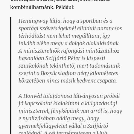
kombinálhatnánk. Például:
Hemingway látja, hogy a sportban és a
sportági szövetségeknél elindult narancsos
térhódítást nem lehet megállítani, így
inkább elébe megy a dolgok alakulásának.
A miniszterelnök rajongási mintázatához
hasonlóan Szijjártó Péter is kispesti
szurkolónak tekinthető, mert tudomásunk
szerint a Bozsik stadion négy kilométeres
körzetében nincs másik kedvenc csapata.
A Honvéd tulajdonosa látványosan próbál
jó kapcsolatot kialakítani a külgazdasági
miniszterrel, fényképünk van arról is, hogy
e nyalizásában odáig megy, hogy
gyermekfelügyeletet vállal a Szijjártó
családnál. A cél természetesen a klub