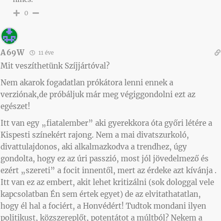
0
A69W
11 éve
Mit veszíthetünk Szíjjártóval?
Nem akarok fogadatlan prókátora lenni ennek a
verziónak,de próbáljuk már meg végiggondolni ezt az
egészet!
Itt van egy „fiatalember” aki gyerekkora óta győri létére a
Kispesti színekért rajong. Nem a mai divatszurkoló,
divattulajdonos, aki alkalmazkodva a trendhez, úgy
gondolta, hogy ez az úri passzió, most jól jövedelmező és
ezért „szereti” a focit innentől, mert az érdeke azt kívánja .
Itt van ez az embert, akit lehet kritizálni (sok dologgal vele
kapcsolatban Én sem értek egyet) de az elvitathatatlan,
hogy él hal a fociért, a Honvédért! Tudtok mondani ilyen
politikust, közszereplőt, potentátot a múltból? Nekem a