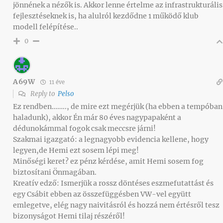
jönnének a nézők is. Akkor lenne értelme az infrastrukturális
fejlesztéseknek is, ha alulról kezdődne 1 működő klub
modell felépítése..
0
A69W
11 éve
Reply to
Pelso
Ez rendben…….., de mire ezt megérjük (ha ebben a tempóban
haladunk), akkor Én már 80 éves nagypapaként a
dédunokámmal fogok csak meccsre járni!
Szakmai igazgató: a legnagyobb evidencia kellene, hogy
legyen,de Hemi ezt sosem lépi meg!
Minőségi keret? ez pénz kérdése, amit Hemi sosem fog
biztosítani Önmagában.
Kreatív edző: Ismerjük a rossz döntéses eszmefutattást és
egy Csábit ebben az összefüggésben VW-vel együtt
emlegetve, elég nagy naivitásról és hozzá nem értésről tesz
bizonyságot Hemi tilaj részéről!