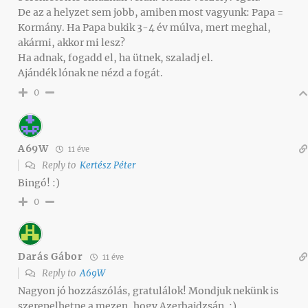
De az a helyzet sem jobb, amiben most vagyunk: Papa =
Kormány. Ha Papa bukik 3-4 év múlva, mert meghal,
akármi, akkor mi lesz?
Ha adnak, fogadd el, ha ütnek, szaladj el.
Ajándék lónak ne nézd a fogát.
0
A69W
11 éve
Reply to
Kertész Péter
Bingó! :)
0
Darás Gábor
11 éve
Reply to
A69W
Nagyon jó hozzászólás, gratulálok! Mondjuk nekünk is
szerepelhetne a mezen, hogy Azerbajdzsán. :)