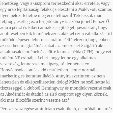
lehetőség, vagy a Gazprom terjeszkedni akar errefelé, vagy
egy arab légitársaság felakarja éleszteni a Malév-ot, számos
ilyen példát lehetne még erre felhozni! Tételezzük már
fel,hogy esetleg ez a forgatókönyv is szóba jöhet! Persze Ő
adja a pénzt és kikéri annak a segítségét, javaslatait, hogy
adott esetben kik lennének azok akikkel ezt a vállalkozást itt
működőképesen lehetne csinálni. Feltételezem,hogy ebben
az esetben megtalálná azokat az embereket Szíjjártó akik
alkalmasak lennének és előtte lenne a példa (GFH), hogy ezt
miként NE csinálja. Lehet, hogy lenne egy alkalmas
vezetőség, lenne szakmai igazgató, lennének ex
Honvédosok a tanácsadó testületben, lenne normális
marketing és kommunikáció. Annyira szerintem ez nem
lehetetlen és elképzelhetetlen dolog! Miért ne szállhatna ki
tiszteséggel a klubból Hemingway és mondjuk vezetné csak
az Akadémiát és átadná az első csapatot egy olyan körnek,
aki más filozófia szerint vezetné azt?
Persze ez az egész amit írtam csak fikció, de próbáljunk már