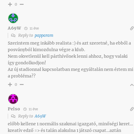
0
A69W
11 éve
Reply to
papparam
Szerintem meg inkább realista :) és azt szeretné, ha ebből a
posványból kimozdulna végre a klub.
Nem okvetlenül kell párthívőnek lenni ahhoz, hogy valaki
így gondolkodjon!
Az új stadionnal kapcsolatban meg egyáltalán nem értem mi
a probléma??
0
Pelso
11 éve
Reply to
A69W
előbb kellene 1 normális szakmai igazgató, minőségi keret…
kreatív edző => és talán alakulna 1 játszó csapat…aztán