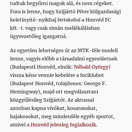
tudtak begyűrni maguk alá, és nem cégeket.
Fura is lenne, hogy Szijjártó Péter külgazdasági
keletinyitó-nyikhaj
birtokolná
a Honvéd FC
kft.-t. vagy csak simán mellékállásban
ügyvezetőleg igazgatná.
Az egyetlen lehetséges út az MTK-féle modell
lenne, vagyis előbb a társadalmi egyesületnek
(Budapest
i
Honvéd, elnök:
Nébald György
)
vissza kéne vennie kebelére a fociklubot
(Budapest Honvéd, tulajdonos: George F.
Hemingway), majd ott megválasztani
közgyűlésileg Szijjártót. Az aktussal
azonban kapna vívókat, kosarasokat,
kajakosokat, meg mindenféle egyéb sportot,
amivel a
Honvéd jelenleg foglalkozik
.