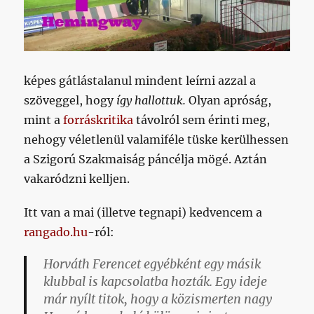
képes gátlástalanul mindent leírni azzal a
szöveggel, hogy
így hallottuk.
Olyan apróság,
mint a
forráskritika
távolról sem érinti meg,
nehogy véletlenül valamiféle tüske kerülhessen
a Szigorú Szakmaiság páncélja mögé. Aztán
vakaródzni kelljen.
Itt van a mai (illetve tegnapi) kedvencem a
rangado.hu
-ról:
Horváth Ferencet egyébként egy másik
klubbal is kapcsolatba hozták. Egy ideje
már nyílt titok, hogy a közismerten nagy