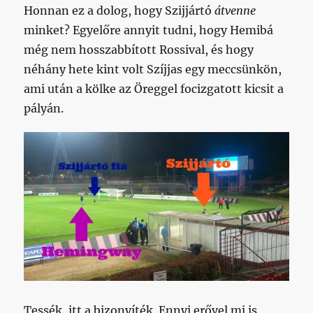
Honnan ez a dolog, hogy Szijjártó
átvenne
minket? Egyelőre annyit tudni, hogy Hemibá
még nem hosszabbított Rossival, és hogy
néhány hete kint volt Szíjjas egy meccsünkön,
ami után a kölke az Öreggel focizgatott kicsit a
pályán.
Tessék, itt a bizonyíték. Ennyi erővel mi is