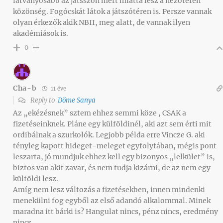
látványosabb az játsszon mert miatta lesz a nézőtéren
közönség. Fogócskát látok a játszótéren is. Persze vannak
olyan érkezők akik NBII, meg alatt, de vannak ilyen
akadémiások is.
0
Cha-b
11 éve
Reply to
Döme Sanya
Az „ekézésnek” sztem ehhez semmi köze , CSAK a
fizetéseinknek. Pláne egy külföldinél, aki azt sem érti mit
ordibálnak a szurkolók. Legjobb példa erre Vincze G. aki
tényleg kapott hideget-meleget egyfolytában, mégis pont
leszarta, jó mundjuk ehhez kell egy bizonyos „lelkület” is,
biztos van akit zavar, és nem tudja kizárni, de az nem egy
külföldi lesz.
Amíg nem lesz változás a fizetésekben, innen mindenki
menekülni fog egyből az első adandó alkalommal. Minek
maradna itt bárki is? Hangulat nincs, pénz nincs, eredmény
nincs.