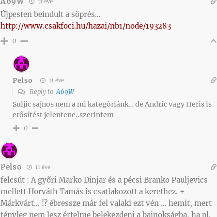
A69W
11 éve
Újpesten beindult a söprés…
http://www.csakfoci.hu/hazai/nb1/node/193283
0
Pelso
11 éve
Reply to
A69W
Suljic sajnos nem a mi kategóriánk… de Andric vagy Heris is
erősítést jelentene..szerintem
0
Pelso
11 éve
felcsút : A győri Marko Dinjar és a pécsi Branko Pauljevics
mellett Horváth Tamás is csatlakozott a kerethez. +
Márkvárt… !? ébressze már fel valaki ezt vén … hemit, mert
tényleg nem lesz értelme belekezdeni a bajnokságba, ha pl.