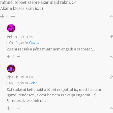
minnél többet zsebre akar majd rakni. :P
Akár a kiesés árán is. :)
0
Pelso
11 éve
Reply to
Cha-b
kiesni is csak a pénz miatt nem engedi a csapatot…
0
Cha-b
11 éve
Reply to
Pelso
Ezt tudatni kell majd a többi csapattal is, mert ha nem
igazol rendesen, akkor ha nem is akarja engedni… :)
Sanszosak leszünk rá…
0