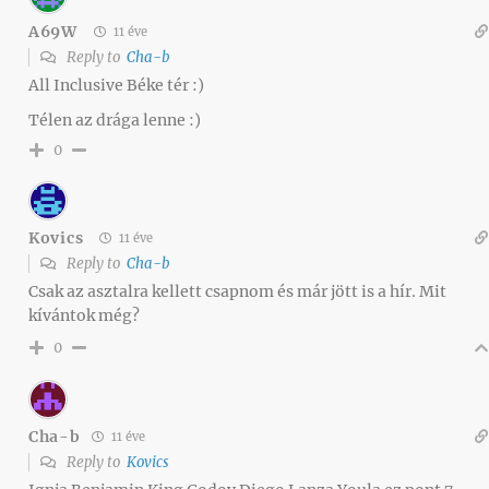
A69W
11 éve
Reply to
Cha-b
All Inclusive Béke tér :)
Télen az drága lenne :)
0
Kovics
11 éve
Reply to
Cha-b
Csak az asztalra kellett csapnom és már jött is a hír. Mit
kívántok még?
0
Cha-b
11 éve
Reply to
Kovics