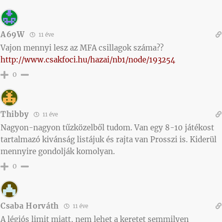
A69W
11 éve
Vajon mennyi lesz az MFA csillagok száma??
http://www.csakfoci.hu/hazai/nb1/node/193254
0
Thibby
11 éve
Nagyon-nagyon tűzközelből tudom. Van egy 8-10 játékost
tartalmazó kivánság listájuk és rajta van Prosszi is. Kiderül
mennyire gondolják komolyan.
0
Csaba Horváth
11 éve
A légiós limit miatt, nem lehet a keretet semmilyen