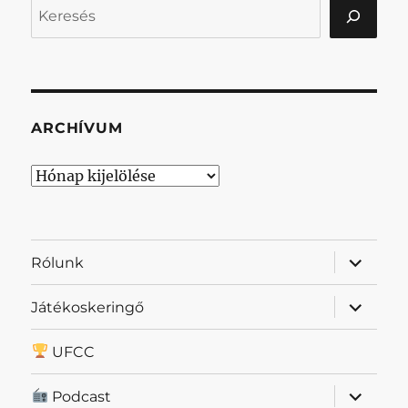
Keresés
ARCHÍVUM
Archívum
almenü
Rólunk
szétnyit
almenü
Játékoskeringő
szétnyit
UFCC
almenü
Podcast
szétnyit