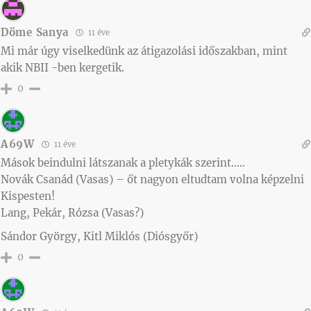
Döme Sanya
11 éve
Mi már úgy viselkedünk az átigazolási időszakban, mint
akik NBII -ben kergetik.
0
A69W
11 éve
Mások beindulni látszanak a pletykák szerint…..
Novák Csanád (Vasas) – őt nagyon eltudtam volna képzelni
Kispesten!
Lang, Pekár, Rózsa (Vasas?)
Sándor György, Kitl Miklós (Diósgyőr)
0