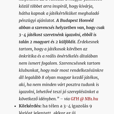
közül többet arra inspirál, hogy kivárja,
hátha kapnak a játékértéküket meghaladó
pénzügyi ajánlatot.
A Budapest Honvéd
abban a szerencsés helyzetben van, hogy csak
3-4 játékost szeretnénk igazolni, ebből is
talán 2 magyart és 2 külföldit.
Érdekesnek
tartom, hogy a játékosok körében az
önkritika és a reális önértékelés általában
nem ismert fogalom. Szerencsésnek tartom
klubunkat, hogy már most rendelkezésünkre
áll legalább 8 olyan magyar kezdő játékos,
aki, ha nem minden várt posztra tudunk is
igazolni, lehetővé teszi jó szereplésünket a
következő idényben.”
– via
GFH @ NB1.hu
Körkérdés:
ha télen a 3-4 igazolás 9
légióst jelentett, akkor az új