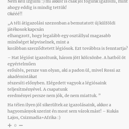
Nem kell izgulni :) mi akkor is csak jól fogunk igazolni, mint
ahogy eddig is mindig tettük!
Okééé!!
„A téli átigazolási szezonban a bemutatott új külföldi
játékosok kapcsán
elhangzott, hogy legalább egy osztállyal magasabb
minőséget képviselnek, mint a
korábban szerződtetett légiósok. Ezt továbbra is fenntartja?
– Hat légióst igazoltunk, három jött kölcsönbe. A hatból öt
egyértelműen
erősítés, persze van olyan, aki a padon ül, mivel Rossi az
akadémistákat
részesíti előnyben. Elégedett vagyok a légiósaink
teljesítményével. A csapatunk
eredményei persze nem jók, de nem miattuk. ”
Ha télen ilyen jól sikerültek az igazolásaink, akkor a
hagyományok szerint én most sem várok mást! – Kukás
Lajos, Csizmadia+Afrika :)
0