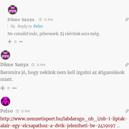
Döme Sanya
11 éve
Reply to
Pelso
Ne csináld már, pihennek. Ej ráérünk arra még.
0
Döme Sanya
11 éve
Baromira jó, hogy nekünk nem kell izgulni az átigazolások
miatt.
0
Pelso
11 éve
http://www.nemzetisport.hu/labdarugo_nb_i/nb-i-liptak-
alair-egy-elcsapathoz-a-dvtk-jelentheti-be-2419197
…