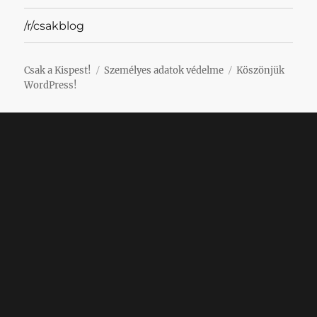
/r/csakblog
Csak a Kispest!
Személyes adatok védelme
Köszönjük
WordPress!