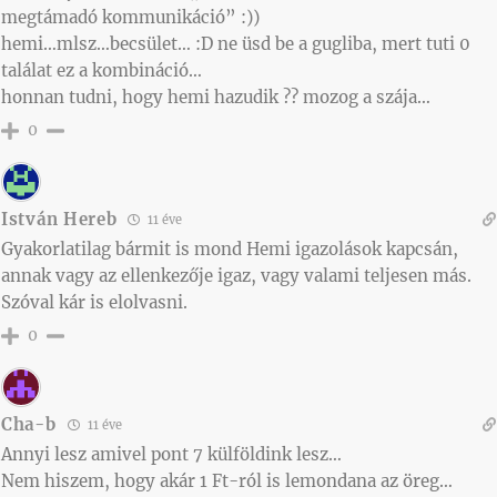
megtámadó kommunikáció” :))
hemi…mlsz…becsület… :D ne üsd be a gugliba, mert tuti 0
találat ez a kombináció…
honnan tudni, hogy hemi hazudik ?? mozog a szája…
0
István Hereb
11 éve
Gyakorlatilag bármit is mond Hemi igazolások kapcsán,
annak vagy az ellenkezője igaz, vagy valami teljesen más.
Szóval kár is elolvasni.
0
Cha-b
11 éve
Annyi lesz amivel pont 7 külföldink lesz…
Nem hiszem, hogy akár 1 Ft-ról is lemondana az öreg…