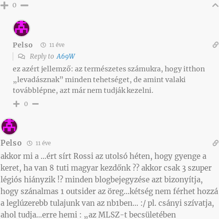
0
Pelso
11 éve
Reply to
A69W
ez azért jellemző: az természetes számukra, hogy itthon
„levadásznak” minden tehetséget, de amint valaki
továbblépne, azt már nem tudják kezelni.
0
Pelso
11 éve
akkor mi a …ért sírt Rossi az utolsó héten, hogy gyenge a
keret, ha van 8 tuti magyar kezdőnk ?? akkor csak 3 szuper
légiós hiányzik !? minden blogbejegyzése azt bizonyítja,
hogy szánalmas 1 outsider az öreg…kétség nem férhet hozzá
a leglúzerebb tulajunk van az nb1ben… :/ pl. csányi szívatja,
ahol tudja…erre hemi : „az MLSZ-t becsületében