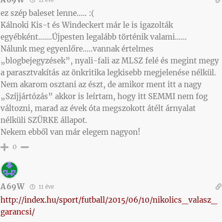
11 éve
ez szép baleset lenne….. :(
Kálnoki Kis-t és Windeckert már le is igazolták
egyébként…….Újpesten legalább történik valami……
Nálunk meg egyenlőre…..vannak értelmes
„blogbejegyzések”, nyali-fali az MLSZ felé és megint megy
a parasztvakítás az önkritika legkisebb megjelenése nélkül.
Nem akarom osztani az észt, de amikor ment itt a nagy
„Szíjjártózás” akkor is leírtam, hogy itt SEMMI nem fog
változni, marad az évek óta megszokott átélt árnyalat
nélküli SZÜRKE állapot.
Nekem ebből van már elegem nagyon!
0
A69W
11 éve
http://index.hu/sport/futball/2015/06/10/nikolics_valasz_
garancsi/