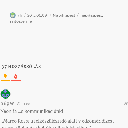
Szerző
Közzétéve
Kategória
Címke
vh
2015.06.09.
Napikispest
napikispest
,
sajtószemle
37
HOZZÁSZÓLÁS
A69W
11 éve
Naon fa….a kommunikációnk!
„Marco Rossi a felkészülési idő alatt 7 edzőmérkőzést
tervez, többnyire külföldi ellenfelek ellen.”