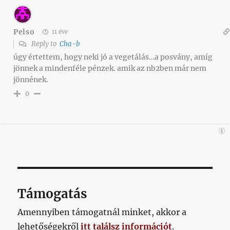
Pelso
11 éve
Reply to
Cha-b
úgy értettem, hogy neki jó a vegetálás…a posvány, amíg
jönnek a mindenféle pénzek. amik az nb2ben már nem
jönnének.
0
Támogatás
Amennyiben támogatnál minket, akkor a
lehetőségekről
itt találsz információt
.