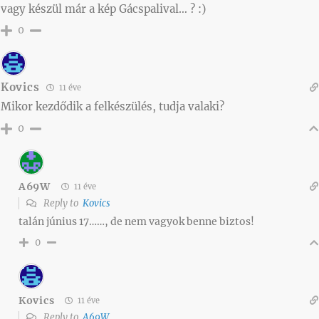
vagy készül már a kép Gácspalival… ? :)
0
Kovics
11 éve
Mikor kezdődik a felkészülés, tudja valaki?
0
A69W
11 éve
Reply to
Kovics
talán június 17……, de nem vagyok benne biztos!
0
Kovics
11 éve
Reply to
A69W