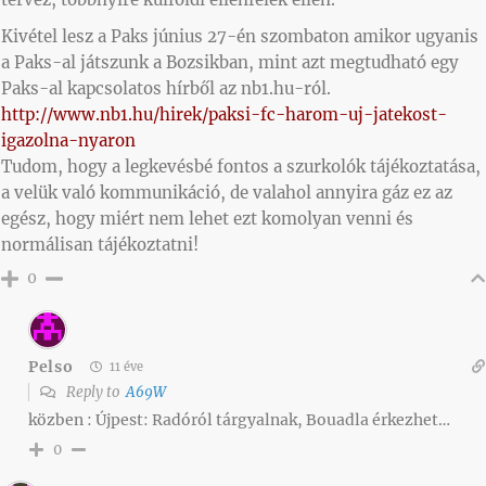
Kivétel lesz a Paks június 27-én szombaton amikor ugyanis
a Paks-al játszunk a Bozsikban, mint azt megtudható egy
Paks-al kapcsolatos hírből az nb1.hu-ról.
http://www.nb1.hu/hirek/paksi-fc-harom-uj-jatekost-
igazolna-nyaron
Tudom, hogy a legkevésbé fontos a szurkolók tájékoztatása,
a velük való kommunikáció, de valahol annyira gáz ez az
egész, hogy miért nem lehet ezt komolyan venni és
normálisan tájékoztatni!
0
Pelso
11 éve
Reply to
A69W
közben : Újpest: Radóról tárgyalnak, Bouadla érkezhet…
0