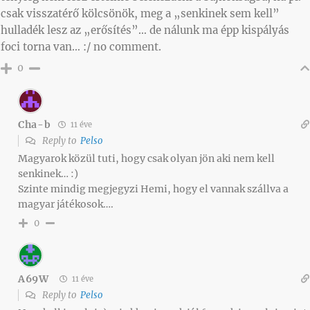
csak visszatérő kölcsönök, meg a „senkinek sem kell”
hulladék lesz az „erősítés”… de nálunk ma épp kispályás
foci torna van… :/ no comment.
0
Cha-b
11 éve
Reply to
Pelso
Magyarok közül tuti, hogy csak olyan jön aki nem kell
senkinek… :)
Szinte mindig megjegyzi Hemi, hogy el vannak szállva a
magyar játékosok….
0
A69W
11 éve
Reply to
Pelso