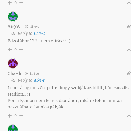
0
A69W
11 éve
Reply to
Cha-b
Edzőtábor??!!! -nem elírás?? :)
0
Cha-b
11 éve
Reply to
A69W
Lehet átugrunk Csepelre, hogy szokják az idillt, bár csúszik a
stadion… :P
Pont ilyenkor nem kéne edzőtábor, inkább télen, amikor
használhatatlanok a pályák…
0