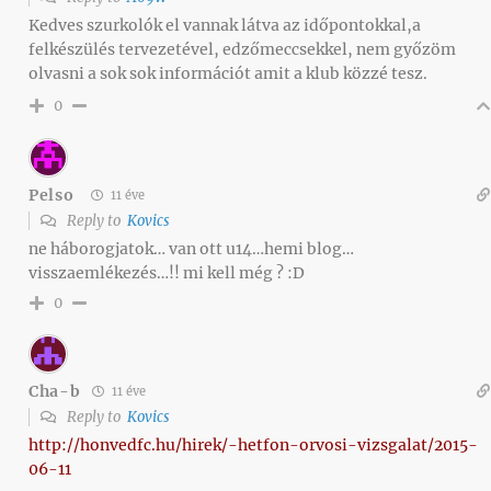
Kedves szurkolók el vannak látva az időpontokkal,a
felkészülés tervezetével, edzőmeccsekkel, nem győzöm
olvasni a sok sok információt amit a klub közzé tesz.
0
Pelso
11 éve
Reply to
Kovics
ne háborogjatok… van ott u14…hemi blog…
visszaemlékezés…!! mi kell még ? :D
0
Cha-b
11 éve
Reply to
Kovics
http://honvedfc.hu/hirek/-hetfon-orvosi-vizsgalat/2015-
06-11