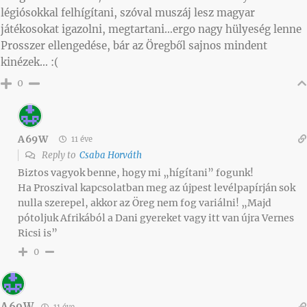
légiósokkal felhígítani, szóval muszáj lesz magyar
játékosokat igazolni, megtartani…ergo nagy hülyeség lenne
Prosszer ellengedése, bár az Öregből sajnos mindent
kinézek… :(
0
A69W
11 éve
Reply to
Csaba Horváth
Biztos vagyok benne, hogy mi „hígítani” fogunk!
Ha Proszival kapcsolatban meg az újpest levélpapírján sok
nulla szerepel, akkor az Öreg nem fog variálni! „Majd
pótoljuk Afrikából a Dani gyereket vagy itt van újra Vernes
Ricsi is”
0
A69W