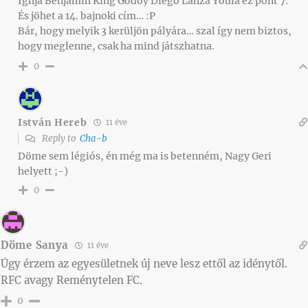
Ignja Benjamin King Godoy Diego Lanza Youla ez pont 7.
És jöhet a 14. bajnoki cím… :P
Bár, hogy melyik 3 kerüljön pályára… szal így nem biztos,
hogy meglenne, csak ha mind játszhatna.
0
István Hereb
11 éve
Reply to
Cha-b
Döme sem légiós, én még ma is betenném, Nagy Geri
helyett ;-)
0
Döme Sanya
11 éve
Úgy érzem az egyesületnek új neve lesz ettől az idénytől.
RFC avagy Reménytelen FC.
0