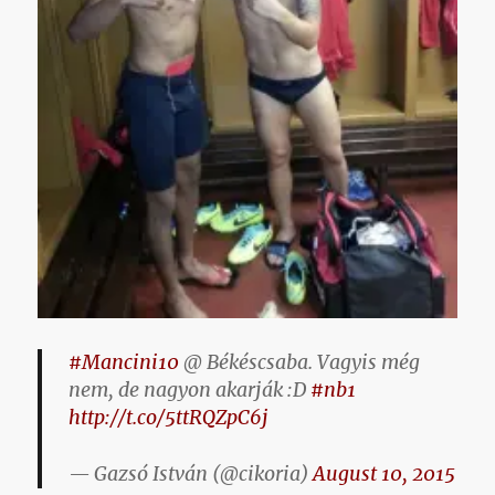
#Mancini10
@ Békéscsaba. Vagyis még
nem, de nagyon akarják :D
#nb1
http://t.co/5ttRQZpC6j
— Gazsó István (@cikoria)
August 10, 2015