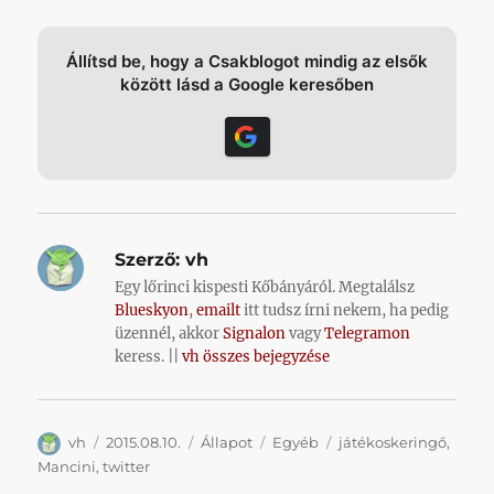
Állítsd be, hogy a Csakblogot mindig az elsők
között lásd a Google keresőben
Szerző:
vh
Egy lőrinci kispesti Kőbányáról. Megtalálsz
Blueskyon
,
emailt
itt tudsz írni nekem, ha pedig
üzennél, akkor
Signalon
vagy
Telegramon
keress. ||
vh összes bejegyzése
Szerző
Közzétéve
Forma
Kategória
Címke
vh
2015.08.10.
Állapot
Egyéb
játékoskeringő
,
Mancini
,
twitter