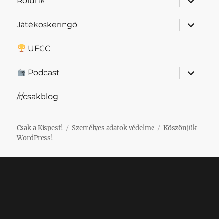
Rólunk
szétnyit
almenü
Játékoskeringő
szétnyit
UFCC
almenü
Podcast
szétnyit
/r/csakblog
Csak a Kispest!
Személyes adatok védelme
Köszönjük
WordPress!