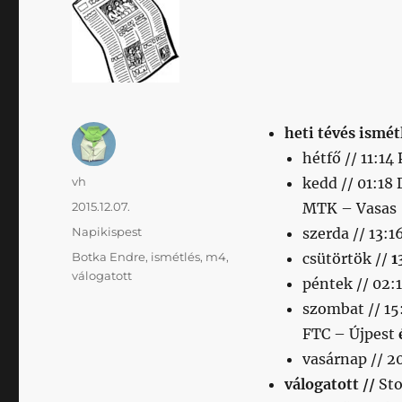
heti tévés ismé
hétfő // 11:14
Szerző
vh
kedd // 01:18
Közzétéve
2015.12.07.
MTK – Vasas
Kategória
Napikispest
szerda // 13:
Címke
Botka Endre
,
ismétlés
,
m4
,
csütörtök //
1
válogatott
péntek // 02:
szombat // 1
FTC – Újpest
vasárnap // 2
válogatott //
St