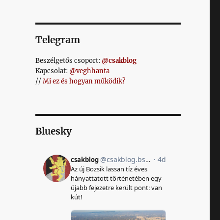
Telegram
Beszélgetős csoport:
@csakblog
Kapcsolat:
@veghhanta
//
Mi ez és hogyan működik?
Bluesky