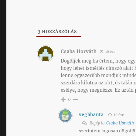
3
HOZZÁSZÓLÁS
Csaba Horváth
10 éve
Dögöljek meg ha értem, hogy egy
hogy lehet ismétlés címszó alatt
lenne egyszerűbb mondjuk minden
szerdára kifutna az nb1, és talán
esélye, hogy megnézze. Ez aztán 
0
veghhanta
10 éve
Reply to
Csaba Horváth
szerintem jogosan dögöljön 