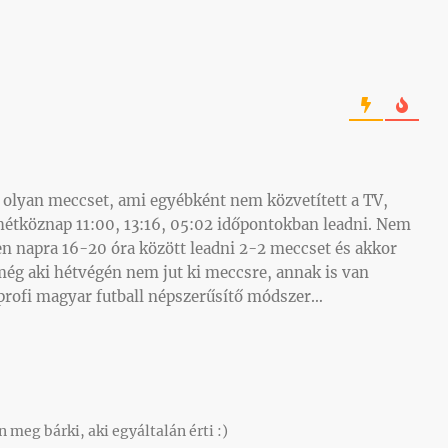
 olyan meccset, ami egyébként nem közvetített a TV,
 hétköznap 11:00, 13:16, 05:02 időpontokban leadni. Nem
 napra 16-20 óra között leadni 2-2 meccset és akkor
 még aki hétvégén nem jut ki meccsre, annak is van
profi magyar futball népszerűsítő módszer…
meg bárki, aki egyáltalán érti :)