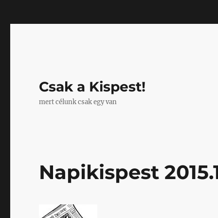
Mastodon
Csak a Kispest!
mert célunk csak egy van
Napikispest 2015.1