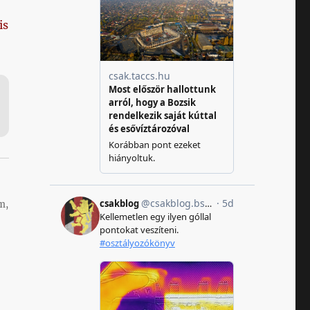
is
m,