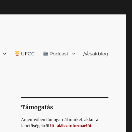
UFCC
Podcast
/r/csakblog
Támogatás
Amennyiben támogatnál minket, akkor a
lehetőségekről
itt találsz információt
.