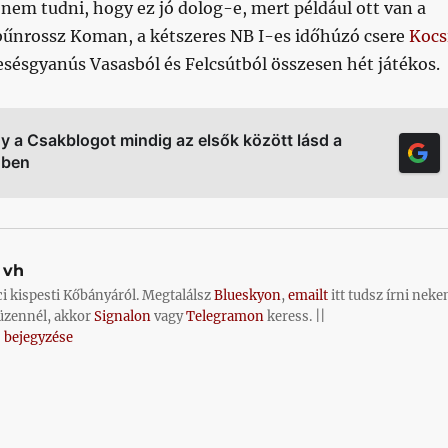
nem tudni, hogy ez jó dolog-e, mert például ott van a
űnrossz Koman, a kétszeres NB I-es időhúzó csere
Kocs
iesésgyanús Vasasból és Felcsútból összesen hét játékos.
gy a Csakblogot mindig az elsők között lásd a
őben
vh
ci kispesti Kőbányáról. Megtalálsz
Blueskyon
,
emailt
itt tudsz írni neke
üzennél, akkor
Signalon
vagy
Telegramon
keress. ||
 bejegyzése