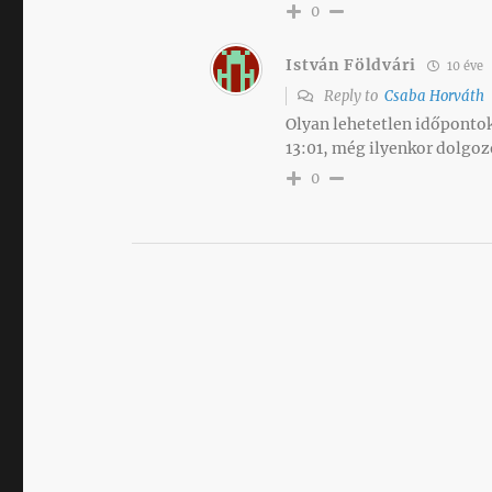
0
István Földvári
10 éve
Reply to
Csaba Horváth
Olyan lehetetlen időpontok
13:01, még ilyenkor dolgoz
0