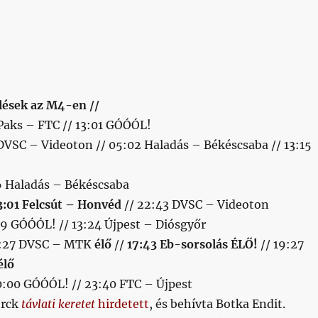
tlések az M4-en //
 Paks – FTC // 13:01 GÓÓÓL!
 DVSC – Videoton // 05:02 Haladás – Békéscsaba // 13:15
16 Haladás – Békéscsaba
3:01 Felcsút – Honvéd
// 22:43 DVSC – Videoton
19 GÓÓÓL! // 13:24 Újpest – Diósgyőr
5:27 DVSC – MTK
élő
//
17:43 Eb-sorsolás ÉLŐ!
// 19:27
élő
0:00 GÓÓÓL! // 23:40 FTC – Újpest
orck
távlati keretet
hirdetett
, és behívta Botka Endit.