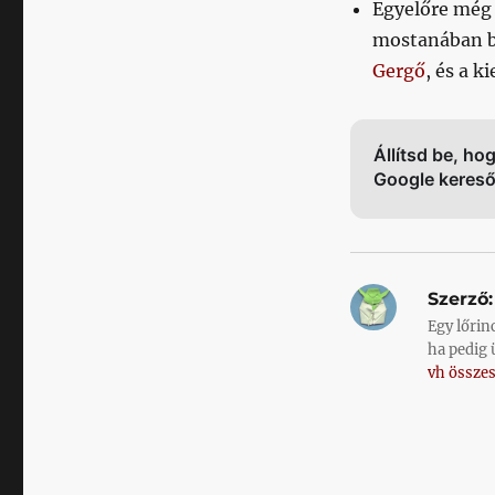
Egyelőre még 
mostanában b
Gergő
, és a k
Állítsd be, ho
Google keres
Szerző:
Egy lőrin
ha pedig 
vh összes