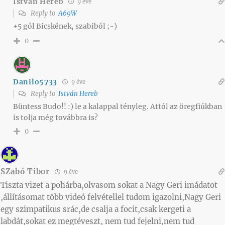
István Hereb
9 éve
Reply to
A69W
+5 gól Bicskének, szabiból ;-)
0
Danilo5733
9 éve
Reply to
István Hereb
Büntess Budo!! :) le a kalappal tényleg. Attól az öregfiúkban
is tolja még továbbra is?
0
SZabó Tibor
9 éve
Tiszta vizet a pohárba,olvasom sokat a Nagy Geri imádatot
,állításomat több videó felvétellel tudom igazolni,Nagy Geri
egy szimpatikus srác,de csalja a focit,csak kergeti a
labdát,sokat ez megtéveszt, nem tud fejelni,nem tud