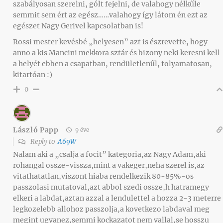
szabályosan szerelni, gólt fejelni, de valahogy nélkűle
semmit sem ért az egész……valahogy így látom én ezt az
egészet Nagy Gerivel kapcsolatban is!
Rossi mester kevésbé „helyesen” azt is észrevette, hogy
anno a kis Mancini mekkora sztár és bizony neki keresni kell
a helyét ebben a csapatban, rendületlenűl, folyamatosan,
kitartóan :)
0
László Papp
9 éve
Reply to
A69W
Nalam aki a „csalja a focit” kategoria,az Nagy Adam,aki
rohangal ossze-vissza,mint a vakeger,neha szerel is,az
vitathatatlan,viszont hiaba rendelkezik 80-85%-os
passzolasi mutatoval,azt abbol szedi ossze,h hatramegy
elkeri a labdat,aztan azzal a lendulettel a hozza 2-3 meterre
legkozelebb allohoz passzolja,a kovetkezo labdaval meg
megint ugyanez,semmi kockazatot nem vallal,se hosszu