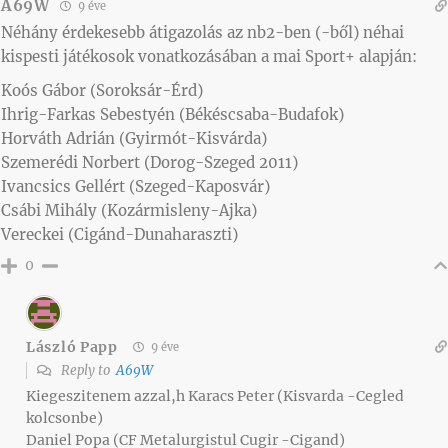
A69W
9 éve
Néhány érdekesebb átigazolás az nb2-ben (-ből) néhai
kispesti játékosok vonatkozásában a mai Sport+ alapján:
Koós Gábor (Soroksár-Érd)
Ihrig-Farkas Sebestyén (Békéscsaba-Budafok)
Horváth Adrián (Gyirmót-Kisvárda)
Szemerédi Norbert (Dorog-Szeged 2011)
Ivancsics Gellért (Szeged-Kaposvár)
Csábi Mihály (Kozármisleny-Ajka)
Vereckei (Cigánd-Dunaharaszti)
0
László Papp
9 éve
Reply to
A69W
Kiegeszitenem azzal,h Karacs Peter (Kisvarda -Cegled
kolcsonbe)
Daniel Popa (CF Metalurgistul Cugir -Cigand)