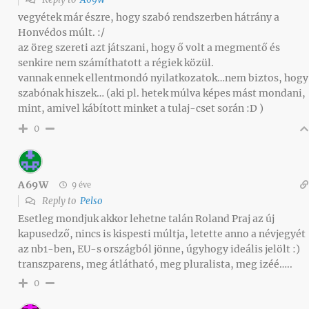
vegyétek már észre, hogy szabó rendszerben hátrány a
Honvédos múlt. :/
az öreg szereti azt játszani, hogy ő volt a megmentő és
senkire nem számíthatott a régiek közül.
vannak ennek ellentmondó nyilatkozatok…nem biztos, hogy
szabónak hiszek… (aki pl. hetek múlva képes mást mondani,
mint, amivel kábított minket a tulaj-cset során :D )
0
A69W
9 éve
Reply to
Pelso
Esetleg mondjuk akkor lehetne talán Roland Praj az új
kapusedző, nincs is kispesti múltja, letette anno a névjegyét
az nb1-ben, EU-s országból jönne, úgyhogy ideális jelölt :)
transzparens, meg átlátható, meg pluralista, meg izéé…..
0