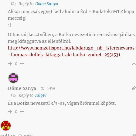
Reply to
Döme Sanya
Akkor már csak egyet kell aludni a Érd – Budafoki MTE kupa
meccsig!
:)
Dibusz új kesztyűben, a Botka nevezetű ferencvárosi játékos
meg kifaggatva az ellenfélről.
http://www.nemzetisport.hu/labdarugo_nb_i/ferencvaros
-thomas-dollek-kifaggattak-botka-endret-2551531
0
Döme Sanya
9 éve
Reply to
A69W
És a Botka nevezetű 3/3-as, vígan örömmel köpött.
0
zoltan