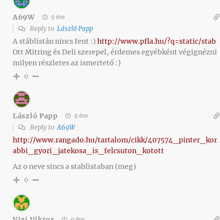
A69W
9 éve
Reply to
László Papp
A stáblistán nincs fent :)
http://www.pfla.hu/?q=static/stab
Ott Mitring és Deli szerepel, érdemes egyébként végignézni
milyen részletes az ismertető :)
0
László Papp
9 éve
Reply to
A69W
http://www.rangado.hu/tartalom/cikk/407574_pinter_kor
abbi_gyori_jatekosa_is_felcsuton_kotott
Az o neve sincs a stablistaban (meg)
0
Vizi Viktor
9 éve