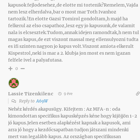
kapusok fejlodesehez,de elotte mi tortenik?Remelem,Vajda
nem lesz elherdalva,bar o most mar Toth Ivanhoz
tartozik.!En elotte Gazsi Tomirol gondoltam,h majd ha
felkerul az elso csapathoz,lesz egy jo kapusunk,de valamit
nala is elcsesztek.Tudom,annak idejen ramondtak,h nem tul
magas kapus,de ezt viszont massal meg ellensulyozni tudta
es ifi szinten nagyon jo kapus volt.Viszont amiota elkerult
Kispestrol,neki is mar a 2. klubja jon most es nem igazan
felfele ivel a palyafutasa.
0
Lassie Tizenkilenc
9 éve
Reply to
A69W
Nehéz kérdés akapusügy. Kifejtem : Az MFA-n : oda
kimondottan specifikus kapusképzés kéne hogy kijöjjön 1-2
jó kapus.Jelen esetben alapkézést kapnak a kapusok, ami
arra jó hogy a kezdőcsapatban tudjon játszani mindenki
mert van legalább kapus. Az országban specifikusan