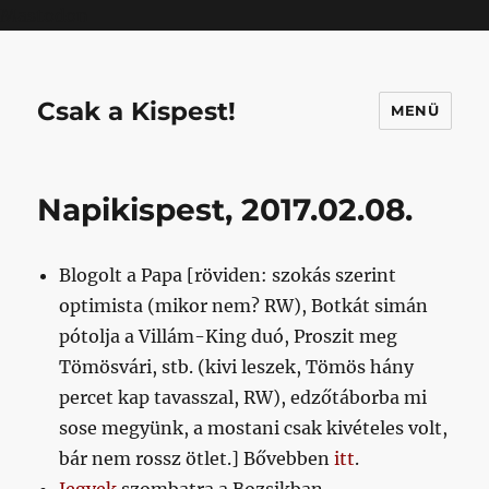
Mastodon
Csak a Kispest!
MENÜ
Napikispest, 2017.02.08.
Blogolt a Papa [röviden: szokás szerint
optimista (mikor nem? RW), Botkát simán
pótolja a Villám-King duó, Proszit meg
Tömösvári, stb. (kivi leszek, Tömös hány
percet kap tavasszal, RW), edzőtáborba mi
sose megyünk, a mostani csak kivételes volt,
bár nem rossz ötlet.] Bővebben
itt
.