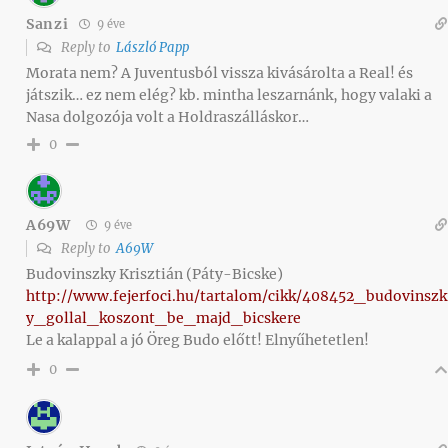
Sanzi
9 éve
Reply to
László Papp
Morata nem? A Juventusból vissza kivásárolta a Real! és
játszik… ez nem elég? kb. mintha leszarnánk, hogy valaki a
Nasa dolgozója volt a Holdraszálláskor…
0
A69W
9 éve
Reply to
A69W
Budovinszky Krisztián (Páty-Bicske)
http://www.fejerfoci.hu/tartalom/cikk/408452_budovinszk
y_gollal_koszont_be_majd_bicskere
Le a kalappal a jó Öreg Budo előtt! Elnyűhetetlen!
0