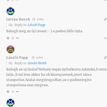
István Hereb
9 éve
Reply to
László Papp
Balogh meg az új Cavani :-) a padon ülős fajta.
0
László Papp
9 éve
Reply to
István Hereb
Balogh az uj Szalai!Nehany napja nyilatkozta Adamka,h nem
latja ,h mi lesz akkor ha ok kioregszenek,mert nincs
utanpotlas.Szalai megnyugodhat,az o padmelegito
utanpotlasa mar megvan.
0