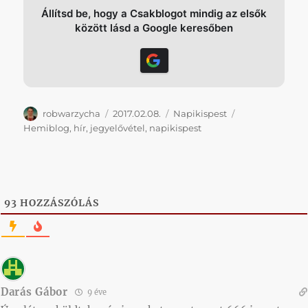
Állítsd be, hogy a Csakblogot mindig az elsők
között lásd a Google keresőben
Szerző
Közzétéve
Kategória
Címke
robwarzycha
2017.02.08.
Napikispest
Hemiblog
,
hír
,
jegyelővétel
,
napikispest
93
HOZZÁSZÓLÁS
Darás Gábor
9 éve