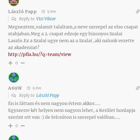
László Papp
9 éve
Reply to
Vizi Viktor
Megneztem,valamit talaltam,a neve szerepel az elso csapat
stabjaban.Meg a 2. csapat edzoje egy bizonyos Szalai
Laszlo.Ez a Szalai ugye nem az a Szalai ,aki nalunk vezette
az akademiat?
http://pfla.hu/?q=team/view
0
A69W
9 éve
Reply to
László Papp
Én is láttam és nem nagyon értem akkor…..
Egyszerre két helyen nem nagyon lehet, a Kerület honlapja
szerint ott van :) de felcsúton is szerepel valóban…..
0