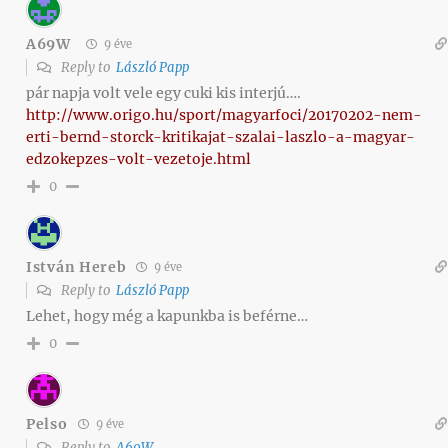
A69W
9 éve
Reply to
László Papp
pár napja volt vele egy cuki kis interjú….
http://www.origo.hu/sport/magyarfoci/20170202-nem-
erti-bernd-storck-kritikajat-szalai-laszlo-a-magyar-
edzokepzes-volt-vezetoje.html
0
István Hereb
9 éve
Reply to
László Papp
Lehet, hogy még a kapunkba is beférne…
0
Pelso
9 éve
Reply to
A69W