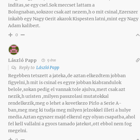
inditas,se egy csel.Sok meccset lattam a
Bolognaban,sokszor csak azt nezem,h o mit csinal,Ezerszer
inkabb egy Nagy Gerit akarok Kispesten latni,mint egy Nagy
Adam kalibert.
0
László Papp
9 éve
Reply to
László Papp
Regebben tetszett a jateka,de aztan elkezdtem jobban
figyelni,h mit is csinal es egyre jobban kiabrandulok
belole,sokan pedig el vannak tole ajulva,mert csak azt
nezik,h uristen ,milyen passzolasi mutatokkal
rendelkezik,meg o lehet a kovetkezo Pirlo a Serie A-
ban,meg meg ki tudja meg milyen jelzokkel illeti a hulye
media.Aztan egyszer majd elkerul egy olyan csapatba,ahol
fel kell vallalni a gyors tamado jatekot,ott ebbol nem fog
megelni.
0