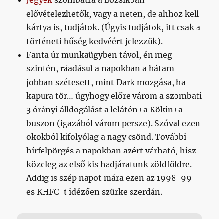
Jegyek
szombatra a Bozsikban
elővételezhetők, vagy a neten, de ahhoz kell
kártya is, tudjátok. (Úgyis tudjátok, itt csak a
történeti hűség kedvéért jelezzük).
Fanta úr munkaügyben távol, én meg
szintén, ráadásul a napokban a hátam
jobban szétesett, mint Dark mozgása, ha
kapura tör… úgyhogy előre várom a szombati
3 órányi álldogálást a lelátón+a Kökin+a
buszon (igazából várom persze). Szóval ezen
okokból kifolyólag a nagy csönd. További
hírfelpörgés a napokban azért várható, hisz
közeleg az első kis hadjáratunk zöldföldre.
Addig is szép napot mára ezen az 1998-99-
es KHFC-t idézően szürke szerdán.