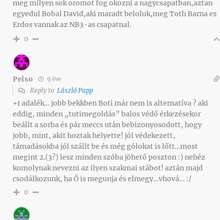
meg milyen sok oromot fog okozni a nagycsapatban,aztan
egyedul Bobal David,aki maradt beloluk,meg Toth Barna es
Erdos vannak az NB3-as csapatnal.
0
Pelso
9 éve
Reply to
László Papp
+1 adalék… jobb bekkben Boti már nem is alternatíva ? aki
eddig, minden „tutimegoldás” balos védő érkezésekor
beállt a sorba és pár meccs után bebizonyosodott, hogy
jobb, mint, akit hoztak helyette! jól védekezett,
támadásokba jól szállt be és még gólokat is lőtt…most
megint 2.(3?) lesz minden szóba jöhető poszton :) nehéz
komolynak nevezni az ilyen szakmai stábot! aztán majd
csodálkozunk, ha Ő is megunja és elmegy…vhová… :/
0