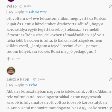
Pelso
9 éve
Reply to
László Papp
ott voltam 4-5 éve felcsúton, mikor megnyerték a Puskás
kupát és Hemi a közelemben áradozott Csábiról, hogy a
korosztálya egyik legértékesebb játékosa… :/ remekül
játszott szűrőt a srác, de közben támadásokban is jó volt,
néha jobb bekkben is tolta. jó fizikai adottságok és nem
villám szerű, „lerúgom a fejed” technikával… persze ,
tudom hülyék a srácok és Rossi meg jó pedagógus :)
0
László Papp
9 éve
Reply to
Pelso
Abban a korosztalyban nagyon jo jatekosaink voltak.Akkor is
tele voltunk U16-os valogatottakkal,aztan nagyreszuk
kesobb is folyamatosan ott volt az idosebb korosztalyban
is.Anno Hemi mennyire mondogatta,h ez a 95-os korosztaly