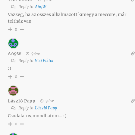
Reply to
A69W
Vazzeg, ha az összes alkalmazott kimegy a meccsre, már
teltház van
0
A69W
9 éve
Reply to
Vizi Viktor
:)
0
László Papp
9 éve
Reply to
László Papp
Csodalatos,mondhatom… :(
0