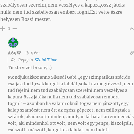
szabályosan szerelni,nem veszélyes a kapura,össz játéka
nulla nem tud szabályosan embert fogni.Ezt vette észre
helyesen Rossi mester.
0
A69W
9 éve
Reply to
SZabó Tibor
Tiszta vizet bizony :)
Mondjuk akkor anno Sikesdi Gabi „egy szimpatikus srác,de
csalja a focit,csak kergeti a labdát,sokat ez megtéveszt, nem
tud fejelni,nem tud szabályosan szerelni,nem veszélyes a
kapura,össz játéka nulla nem tud szabályosan embert
fogni” – azonban ha valami oknál fogva nem játszott, egy
kalap szamócát nem ért az egész gépezet, nem csillogtak a
sztárok, akadozott minden, amolyan láthatatlan eminenciás
volt, aki mindenhol ott volt, nem volt egy penge, kiszolgált,
csúszott-mászott, kergette a labdát, nem tudott