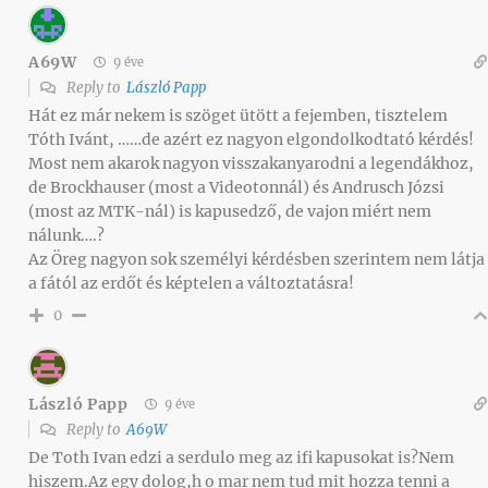
A69W
9 éve
Reply to
László Papp
Hát ez már nekem is szöget ütött a fejemben, tisztelem
Tóth Ivánt, ……de azért ez nagyon elgondolkodtató kérdés!
Most nem akarok nagyon visszakanyarodni a legendákhoz,
de Brockhauser (most a Videotonnál) és Andrusch Józsi
(most az MTK-nál) is kapusedző, de vajon miért nem
nálunk….?
Az Öreg nagyon sok személyi kérdésben szerintem nem látja
a fától az erdőt és képtelen a változtatásra!
0
László Papp
9 éve
Reply to
A69W
De Toth Ivan edzi a serdulo meg az ifi kapusokat is?Nem
hiszem.Az egy dolog,h o mar nem tud mit hozza tenni a