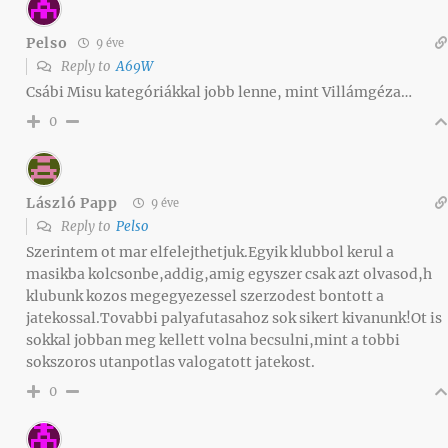
Pelso
9 éve
Reply to
A69W
Csábi Misu kategóriákkal jobb lenne, mint Villámgéza…
0
László Papp
9 éve
Reply to
Pelso
Szerintem ot mar elfelejthetjuk.Egyik klubbol kerul a
masikba kolcsonbe,addig,amig egyszer csak azt olvasod,h
klubunk kozos megegyezessel szerzodest bontott a
jatekossal.Tovabbi palyafutasahoz sok sikert kivanunk!Ot is
sokkal jobban meg kellett volna becsulni,mint a tobbi
sokszoros utanpotlas valogatott jatekost.
0