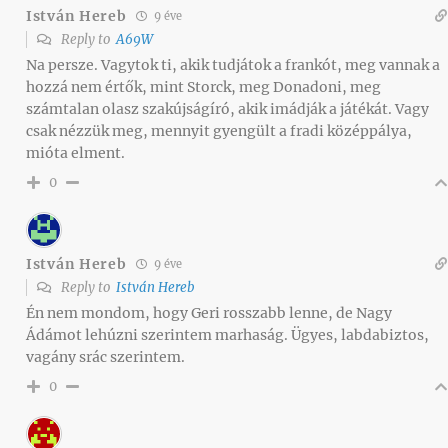
István Hereb
9 éve
Reply to
A69W
Na persze. Vagytok ti, akik tudjátok a frankót, meg vannak a
hozzá nem értők, mint Storck, meg Donadoni, meg
számtalan olasz szakújságíró, akik imádják a játékát. Vagy
csak nézzük meg, mennyit gyengült a fradi középpálya,
mióta elment.
0
István Hereb
9 éve
Reply to
István Hereb
Én nem mondom, hogy Geri rosszabb lenne, de Nagy
Ádámot lehúzni szerintem marhaság. Ügyes, labdabiztos,
vagány srác szerintem.
0