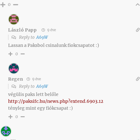
0
László Papp
9 éve
Reply to
A69W
Lassan a Paksbol csinalunk fiokcsapatot :)
0
Regen
9 éve
Reply to
A69W
végülis paks lett belőle
http://paksifc.hu/news.php?extend.6903.12
tényleg mint egy fiókcsapat :)
0