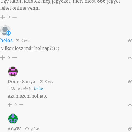
Úgy látom küldtek még jegyeket, mert most 666 jegyet
lehet online venni
0
belos
9 éve
Mikor lesz már holnap?:) :)
0
Döme Sanya
9 éve
Reply to
belos
Azt hiszem holnap.
0
A69W
9 éve