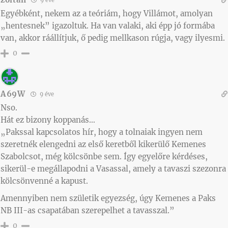
9 éve
Egyébként, nekem az a teóriám, hogy Villámot, amolyan
„hentesnek” igazoltuk. Ha van valaki, aki épp jó formába
van, akkor ráállítjuk, ő pedig mellkason rúgja, vagy ilyesmi.
0
A69W
9 éve
Nso.
Hát ez bizony koppanás…
„Pakssal kapcsolatos hír, hogy a tolnaiak ingyen nem
szeretnék elengedni az első keretből kikerülő Kemenes
Szabolcsot, még kölcsönbe sem. Így egyelőre kérdéses,
sikerül-e megállapodni a Vasassal, amely a tavaszi szezonra
kölcsönvenné a kapust.
Amennyiben nem születik egyezség, úgy Kemenes a Paks
NB III-as csapatában szerepelhet a tavasszal.”
0