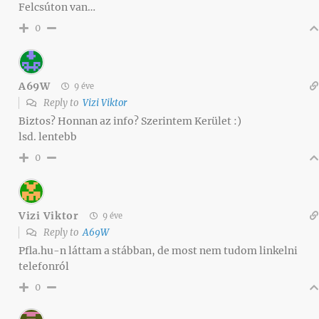
Felcsúton van…
0
A69W
9 éve
Reply to
Vizi Viktor
Biztos? Honnan az info? Szerintem Kerület :)
lsd. lentebb
0
Vizi Viktor
9 éve
Reply to
A69W
Pfla.hu-n láttam a stábban, de most nem tudom linkelni
telefonról
0