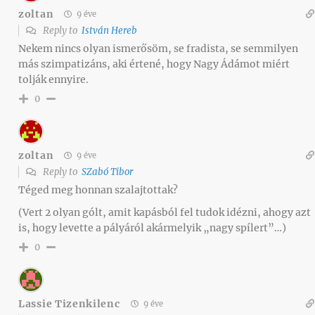
zoltan
9 éve
Reply to
István Hereb
Nekem nincs olyan ismerősöm, se fradista, se semmilyen
más szimpatizáns, aki értené, hogy Nagy Ádámot miért
tolják ennyire.
0
zoltan
9 éve
Reply to
SZabó Tibor
Téged meg honnan szalajtottak?
(Vert 2 olyan gólt, amit kapásból fel tudok idézni, ahogy azt
is, hogy levette a pályáról akármelyik „nagy spílert”…)
0
Lassie Tizenkilenc
9 éve