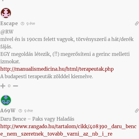
Escape
9 éve
@RW
mivel én is 190cm felett vagyok, törvényszerű a hát/derék
fájás.
EGY megoldás létezik, (!!) megerősíteni a gerinc melletti
izmokat.
http://manualismedicina.hu/html/terapeutak.php
A budapesti terapeuták zölddel kiemelve.
0
A69W
9 éve
Daru Bence – Paks vagy Haladás
http://www.rangado.hu/tartalom/cikk/408390_daru_benc
e_nem_szeretnek_tovabb_varni_az_nb_i_re