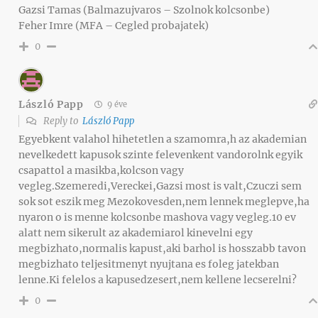
Gazsi Tamas (Balmazujvaros – Szolnok kolcsonbe)
Feher Imre (MFA – Cegled probajatek)
0
László Papp
9 éve
Reply to
László Papp
Egyebkent valahol hihetetlen a szamomra,h az akademian
nevelkedett kapusok szinte felevenkent vandorolnk egyik
csapattol a masikba,kolcson vagy
vegleg.Szemeredi,Vereckei,Gazsi most is valt,Czuczi sem
sok sot eszik meg Mezokovesden,nem lennek meglepve,ha
nyaron o is menne kolcsonbe mashova vagy vegleg.10 ev
alatt nem sikerult az akademiarol kinevelni egy
megbizhato,normalis kapust,aki barhol is hosszabb tavon
megbizhato teljesitmenyt nyujtana es foleg jatekban
lenne.Ki felelos a kapusedzesert,nem kellene lecserelni?
0