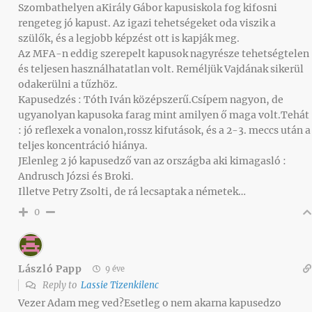
Szombathelyen aKirály Gábor kapusiskola fog kifosni
rengeteg jó kapust. Az igazi tehetségeket oda viszik a
szülők, és a legjobb képzést ott is kapják meg.
Az MFA-n eddig szerepelt kapusok nagyrésze tehetségtelen
és teljesen használhatatlan volt. Reméljük Vajdának sikerül
odakerülni a tűzhöz.
Kapusedzés : Tóth Iván középszerű.Csípem nagyon, de
ugyanolyan kapusoka farag mint amilyen ő maga volt.Tehát
: jó reflexek a vonalon,rossz kifutások, és a 2-3. meccs után a
teljes koncentráció hiánya.
JElenleg 2 jó kapusedző van az országba aki kimagasló :
Andrusch Józsi és Broki.
Illetve Petry Zsolti, de rá lecsaptak a németek…
0
László Papp
9 éve
Reply to
Lassie Tizenkilenc
Vezer Adam meg ved?Esetleg o nem akarna kapusedzo