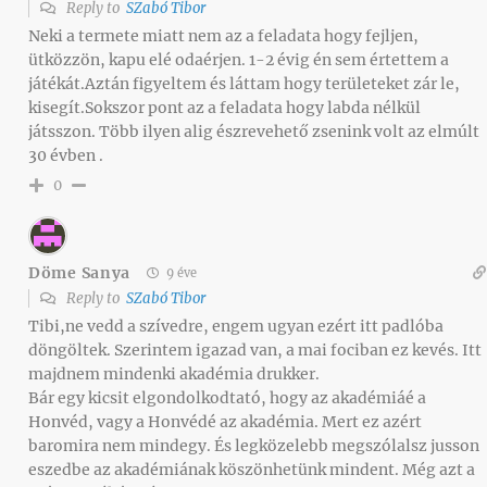
Reply to
SZabó Tibor
Neki a termete miatt nem az a feladata hogy fejljen,
ütközzön, kapu elé odaérjen. 1-2 évig én sem értettem a
játékát.Aztán figyeltem és láttam hogy területeket zár le,
kisegít.Sokszor pont az a feladata hogy labda nélkül
játsszon. Több ilyen alig észrevehető zsenink volt az elmúlt
30 évben .
0
Döme Sanya
9 éve
Reply to
SZabó Tibor
Tibi,ne vedd a szívedre, engem ugyan ezért itt padlóba
döngöltek. Szerintem igazad van, a mai fociban ez kevés. Itt
majdnem mindenki akadémia drukker.
Bár egy kicsit elgondolkodtató, hogy az akadémiáé a
Honvéd, vagy a Honvédé az akadémia. Mert ez azért
baromira nem mindegy. És legközelebb megszólalsz jusson
eszedbe az akadémiának köszönhetünk mindent. Még azt a