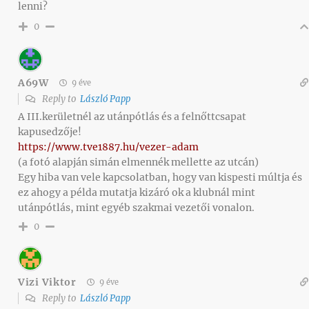
lenni?
0
A69W
9 éve
Reply to
László Papp
A III.kerületnél az utánpótlás és a felnőttcsapat
kapusedzője!
https://www.tve1887.hu/vezer-adam
(a fotó alapján simán elmennék mellette az utcán)
Egy hiba van vele kapcsolatban, hogy van kispesti múltja és
ez ahogy a példa mutatja kizáró ok a klubnál mint
utánpótlás, mint egyéb szakmai vezetői vonalon.
0
Vizi Viktor
9 éve
Reply to
László Papp