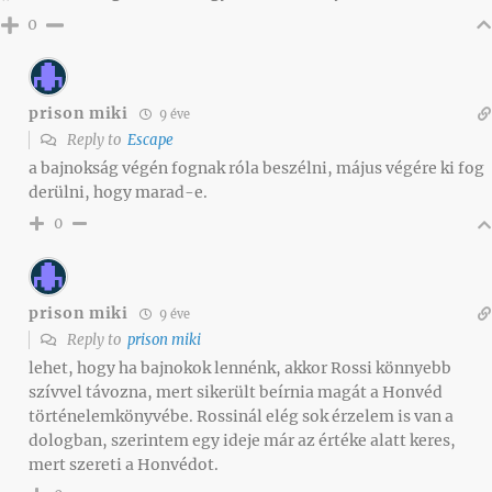
0
prison miki
9 éve
Reply to
Escape
a bajnokság végén fognak róla beszélni, május végére ki fog
derülni, hogy marad-e.
0
prison miki
9 éve
Reply to
prison miki
lehet, hogy ha bajnokok lennénk, akkor Rossi könnyebb
szívvel távozna, mert sikerült beírnia magát a Honvéd
történelemkönyvébe. Rossinál elég sok érzelem is van a
dologban, szerintem egy ideje már az értéke alatt keres,
mert szereti a Honvédot.