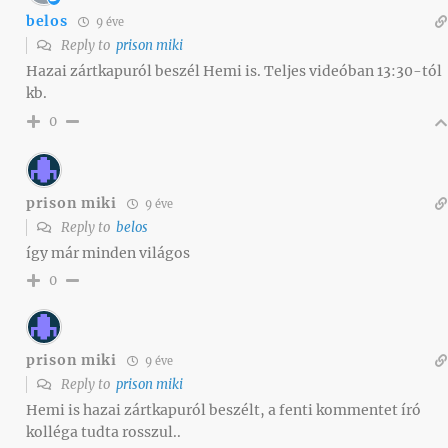
belos
9 éve
Reply to
prison miki
Hazai zártkapuról beszél Hemi is. Teljes videóban 13:30-tól
kb.
0
prison miki
9 éve
Reply to
belos
így már minden világos
0
prison miki
9 éve
Reply to
prison miki
Hemi is hazai zártkapuról beszélt, a fenti kommentet író
kolléga tudta rosszul..