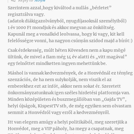
Reply to
A69W
Szerintem azzal,hogy kiváltod a nullás „bérletet”
regisztrálva vagy.
(adatok diákigazolványból, nyugdíjasoknál személyiből)
1 év 1000 Ft mondjuk és akkor megvan az önköltség.
Kapunál meg a vonalkód leolvassa, hogy ki vagy, kit kell
felelősségre vonni, ha nagyon csúnyán szidod majd a bírót:)
Csak érdekesség, múlt héten Kövesden nem a kapu mögé
ültünk, de mivel a fiam még 14 év alatti és „vitt magával”
egy felnőttet mindketten ingyen mehettünk be.
Máshol is vannak kedvezmények, de a Honvédnál ez tényleg
szenzációs, de ha nem sulykolják, nem viszik el az
emberekhez ezt az infót, akkor nem sokat ér. Szeretett
önkormányzatunknak igen széles hirdetési platformja van.
Minden középületen és buszmegállóban van „Gajda TV”,
helyi újságok, KispestTV stb, de még egyiken sem olvastam
semmit a Honvédról vagy erről a kedvezményről.
Itt van elegem amúgy a helyi politikából, meg szeretjük a
Honvédot, meg a VIP páholy, ha megy a csapatnak, meg