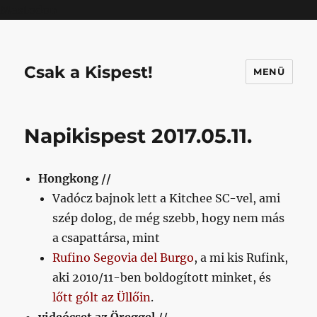
Mastodon
Csak a Kispest!
MENÜ
Napikispest 2017.05.11.
Hongkong //
Vadócz bajnok lett a Kitchee SC-vel, ami
szép dolog, de még szebb, hogy nem más
a csapattársa, mint
Rufino Segovia del Burgo
, a mi kis Rufink,
aki 2010/11-ben boldogított minket, és
lőtt gólt az Üllőin
.