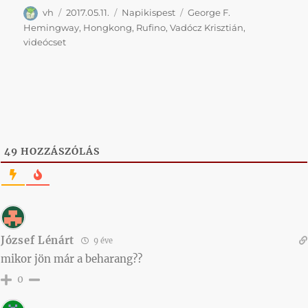
Szerző
Közzétéve
Kategória
Címke
vh
2017.05.11.
Napikispest
George F.
Hemingway
,
Hongkong
,
Rufino
,
Vadócz Krisztián
,
videócset
49
HOZZÁSZÓLÁS
József Lénárt
9 éve
mikor jön már a beharang??
0