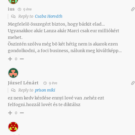
ius
9 éve
Reply to
Csaba Horváth
Megfelelö összegért biztos, hogy bárkit elad…
Ugyanakkor akár Lanza akár Marci csak eur milliókért
mehet.
Öszintén szólva még bö két hétig nem is akarok ezen
gondolkodni, a foci business, nálunk meg kiváltképp…
0
József Lénárt
9 éve
Reply to
prison miki
ez nem kedv kérdése ennyi lové van .nehéz ezt
felfogni.hozzál lovét és te diktálsz
0