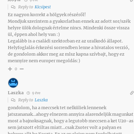
Reply to
Kicsipest
Ez nagyon korrekt a hölgyek részéről!
Mondjuk szerintem a gyakorlatban ennek az adott sor/szék
helyre ülök dolognak értelme nincs. Mindenki össze vissza
ül, éppen ahol hely van :)
Legalább is a családi szektorban ez az uralkodó állapot.
Helyfoglalás érkezési sorrendben lenne a hivatalos verzió,
de gondolom akkor meg az mlsz kapna szívbajt, hogy ez
mennyire nem europer megoldás:)
0
Laszka
9 éve
Reply to
Laszka
gondolom, ha a meccsek tet nelküliek lennenek
jatszananak…ahogy elnezem annyira alarendeljük magunkat
most a bajnoksagnak, hogy a legutobb meccsen a ket U20-as
sem jatszott eltiltas miatt…csak Zsoter volt a palyan es
helyere allt be Koszta. Ez az ev elejen nem fordulhatott