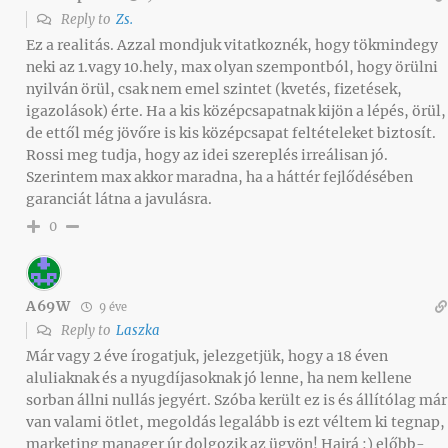
Reply to
Zs.
Ez a realitás. Azzal mondjuk vitatkoznék, hogy tökmindegy
neki az 1.vagy 10.hely, max olyan szempontból, hogy örülni
nyilván örül, csak nem emel szintet (kvetés, fizetések,
igazolások) érte. Ha a kis középcsapatnak kijön a lépés, örül,
de ettől még jövőre is kis középcsapat feltételeket biztosít.
Rossi meg tudja, hogy az idei szereplés irreálisan jó.
Szerintem max akkor maradna, ha a háttér fejlődésében
garanciát látna a javulásra.
0
A69W
9 éve
Reply to
Laszka
Már vagy 2 éve írogatjuk, jelezgetjük, hogy a 18 éven
aluliaknak és a nyugdíjasoknak jó lenne, ha nem kellene
sorban állni nullás jegyért. Szóba került ez is és állítólag már
van valami ötlet, megoldás legalább is ezt véltem ki tegnap,
marketing manager úr dolgozik az ügyön! Hajrá :) előbb-