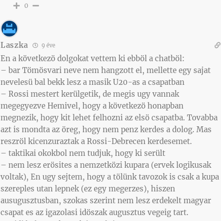
0
Laszka
9 éve
En a következö dolgokat vettem ki ebböl a chatböl:
– bar Tömösvari neve nem hangzott el, mellette egy sajat
nevelesü bal bekk lesz a masik U20-as a csapatban
– Rossi mestert kerülgetik, de megis ugy vannak
megegyezve Hemivel, hogy a következö honapban
megnezik, hogy kit lehet felhozni az elsö csapatba. Tovabba
azt is mondta az öreg, hogy nem penz kerdes a dolog. Mas
reszröl kicenzuraztak a Rossi-Debrecen kerdesemet.
– taktikai okokbol nem tudjuk, hogy ki serült
– nem lesz erösites a nemzetközi kupara (ervek logikusak
voltak), En ugy sejtem, hogy a tölünk tavozok is csak a kupa
szereples utan lepnek (ez egy megerzes), hiszen
ausugusztusban, szokas szerint nem lesz erdekelt magyar
csapat es az igazolasi idöszak augusztus vegeig tart.