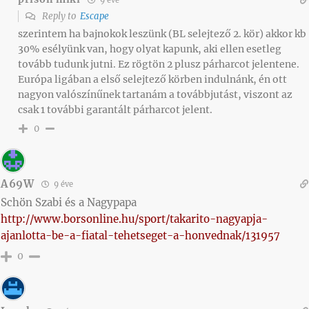
Reply to
Escape
szerintem ha bajnokok leszünk (BL selejtező 2. kör) akkor kb
30% esélyünk van, hogy olyat kapunk, aki ellen esetleg
tovább tudunk jutni. Ez rögtön 2 plusz párharcot jelentene.
Európa ligában a első selejtező körben indulnánk, én ott
nagyon valószínűnek tartanám a továbbjutást, viszont az
csak 1 további garantált párharcot jelent.
0
A69W
9 éve
Schön Szabi és a Nagypapa
http://www.borsonline.hu/sport/takarito-nagyapja-
ajanlotta-be-a-fiatal-tehetseget-a-honvednak/131957
0