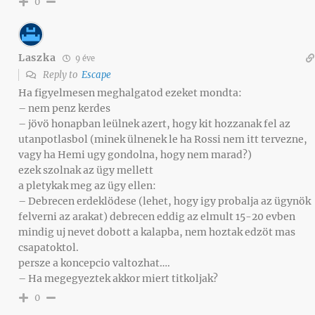
0
Laszka
9 éve
Reply to
Escape
Ha figyelmesen meghalgatod ezeket mondta:
– nem penz kerdes
– jövö honapban leülnek azert, hogy kit hozzanak fel az
utanpotlasbol (minek ülnenek le ha Rossi nem itt tervezne,
vagy ha Hemi ugy gondolna, hogy nem marad?)
ezek szolnak az ügy mellett
a pletykak meg az ügy ellen:
– Debrecen erdeklödese (lehet, hogy igy probalja az ügynök
felverni az arakat) debrecen eddig az elmult 15-20 evben
mindig uj nevet dobott a kalapba, nem hoztak edzöt mas
csapatoktol.
persze a koncepcio valtozhat….
– Ha megegyeztek akkor miert titkoljak?
0