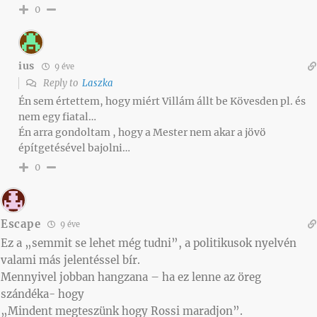
0
ius
9 éve
Reply to
Laszka
Én sem értettem, hogy miért Villám állt be Kövesden pl. és
nem egy fiatal…
Én arra gondoltam , hogy a Mester nem akar a jövö
építgetésével bajolni…
0
Escape
9 éve
Ez a „semmit se lehet még tudni”, a politikusok nyelvén
valami más jelentéssel bír.
Mennyivel jobban hangzana – ha ez lenne az öreg
szándéka- hogy
„Mindent megteszünk hogy Rossi maradjon”.