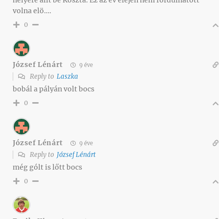
volna elö….
0
József Lénárt
9 éve
Reply to
Laszka
bobál a pályán volt bocs
0
József Lénárt
9 éve
Reply to
József Lénárt
még gólt is lőtt bocs
0