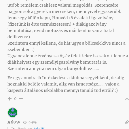
utóbb remélem csak lesz valami megoldás. Szerencsére
nagyon sok a gyerek a meccseken, mennyivel egyszerűbb
lenne egy külön kapu, Honvéd 18 év alatti igazolvány
(fizetünk is érte természetesen) + diákigazolvány
bemutatása, rövid motozás és már bent is van a fiatal
delikvens:)
Szerintem ennyi kellene, de hát ugye a bölcsek köve nincs a
zsebemben :)
Ugyanez lenne érvényes a 65 év felettiekre is csak ott lenne a
diák helyett egy személyigazolvány bemutatás is.
Szerintem annyira nem olyan bonyolult ez……
Ez egy annyira jó Intézkedése a klubnak egyébként, de alig
hoznak ki belőle valamit, alig van ismertsége…… vajon a
kispesti általános iskolákba mennyi tanuló tud erről? :)
0
A69W
9 éve