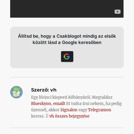
Állítsd be, hogy a Csakblogot mindig az elsők
között lásd a Google keresőben
Szerző:
vh
Egy lőrinci kispesti Kőbányáról. Megtalálsz
Blueskyon
,
emailt
itt tudsz írni nekem, ha pedig
üzennél, akkor
Signalon
vagy
Telegramon
keress. ||
vh összes bejegyzése