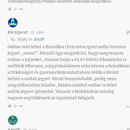
Törökországban Puskás szobrot avatunk dolgokból.
0
Kicsipest
9 éve
Reply to
A69W
Online sem lehet a Bozsikba (Felcsútra igen) nulla forintos
jegyet „venni”. Pécsről úgy megyek fel, hogy megveszem
online a jegyeket, viszont hogy a 65 év feletti édesanyám is
mellénk ülhessen, a jegyvásárlásom után hívom a Bozsikban
a titkárságot és gyorsan kinyomtattatom velük a kívánt
helyre a nullás jegyet. Kicsit bonyolultabb, pedig nem
megoldhatatlan feladat, hiszen máshol online is lehet
nullás jegyet igényelni. Viszont a klubházban mindig
nagyon segítőkészek az ügyintéző hölgyek.
0
A69W
9 éve