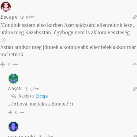
Escape
9 éve
Mondjuk sztem elso korben Azerbajdzsáni ellenfelunk lesz,
utána meg Kazahsztán, úgyhogy nem is akkora veszteség.
:))
Aztán amikor meg jönnek a komolyabb ellenfelek akkor már
mehetünk.
0
A69W
9 éve
Reply to
Escape
…és hová, melyik stadionba? :)
0
prison miki
9 éve