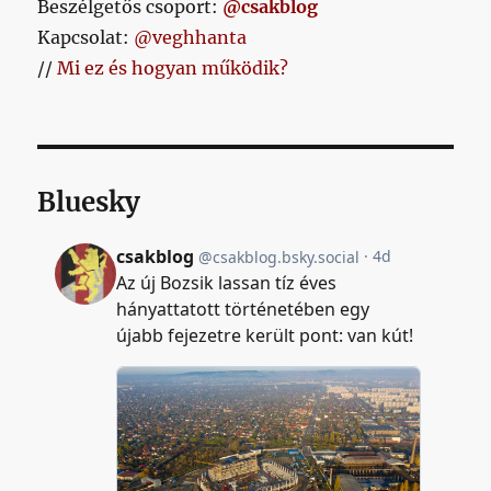
Beszélgetős csoport:
@csakblog
Kapcsolat:
@veghhanta
//
Mi ez és hogyan működik?
Bluesky