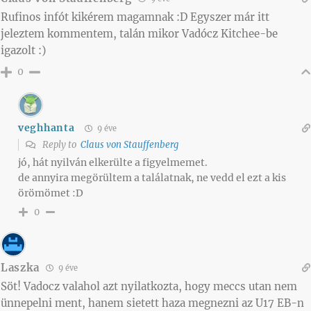
Rufinos infót kikérem magamnak :D Egyszer már itt
jeleztem kommentem, talán mikor Vadócz Kitchee-be
igazolt :)
0
veghhanta
9 éve
Reply to
Claus von Stauffenberg
jó, hát nyilván elkerülte a figyelmemet.
de annyira megörültem a találatnak, ne vedd el ezt a kis
örömömet :D
0
Laszka
9 éve
Söt! Vadocz valahol azt nyilatkozta, hogy meccs utan nem
ünnepelni ment, hanem sietett haza megnezni az U17 EB-n