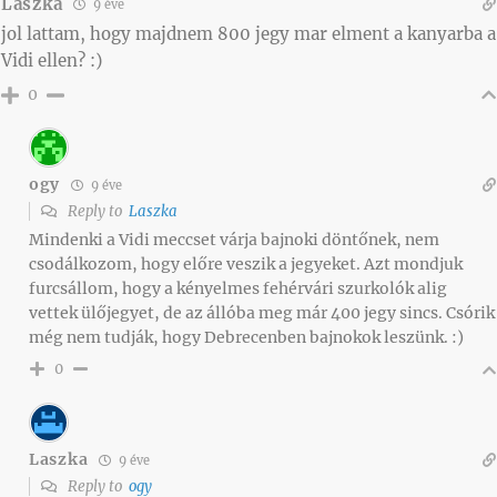
Laszka
9 éve
jol lattam, hogy majdnem 800 jegy mar elment a kanyarba a
Vidi ellen? :)
0
ogy
9 éve
Reply to
Laszka
Mindenki a Vidi meccset várja bajnoki döntőnek, nem
csodálkozom, hogy előre veszik a jegyeket. Azt mondjuk
furcsállom, hogy a kényelmes fehérvári szurkolók alig
vettek ülőjegyet, de az állóba meg már 400 jegy sincs. Csórik
még nem tudják, hogy Debrecenben bajnokok leszünk. :)
0
Laszka
9 éve
Reply to
ogy