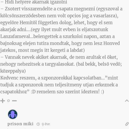
– Hidi helyere akarnak igazolni
– Zsotert visszarendelte a csapata megnezni (egyszoval a
kölcsönszerzödesben nem volt opcios jog a vasarlasra),
egyelöre Hemitöl független dolog, lehet, hogy el sem
akarjak adni….(egy ilyet mult evben is eljatszotunk
Lanzafameval…belengettek a szurkoloi napon, aztan a
bajnoksag elejen tutira mondtak, hogy nem lesz Honved
jatekos, most megis itt kergeti a labdat)
– Vannak nevek akiket akarnak, de nem arultak el öket,
nehogy nehezitsek a targyalasokat. (bal bekk, belsö vedö;
közeppalya)
Kedvenc reszem, a szponzorokkal kapcsolatban…”mint
tudjuk a szponzorok nem teljesitmeny utjan erkeznek a
csapatokhoz” :D remelem szo szerint ideztem! :)
0
prison miki
9 éve