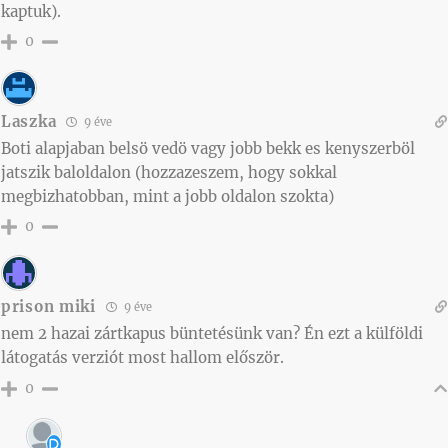
kaptuk).
0
Laszka
9 éve
Boti alapjaban belsö vedö vagy jobb bekk es kenyszerböl
jatszik baloldalon (hozzazeszem, hogy sokkal
megbizhatobban, mint a jobb oldalon szokta)
0
prison miki
9 éve
nem 2 hazai zártkapus büntetésünk van? Én ezt a külföldi
látogatás verziót most hallom először.
0