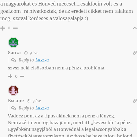
a magyarokat es Honved meccset….csakfocin volt es a
goal.com-ra hivatkoztak, de az eredeti cikket nem talaltam
meg, szoval kerdeses a valosagalapja :)
0
Sanzi
9 éve
Reply to
Laszka
szvsz neki elsősorban nem a pénz a probléma…
0
Escape
9 éve
Reply to
Laszka
Vadocz pont az a tipus akinek nem a pénz a lényeg.
Nem azért nem fog hazajönni, mert itt „kevesebb” a pénz.
Egyébként nagyjából a Honvédnál a legalacsonyabbak a
fizetések Magyarországon, úgyhogy ha haza is jön, bolond