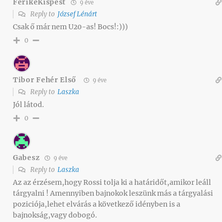
FerikeKispest
9 éve
Reply to
József Lénárt
Csak ő már nem U20-as! Bocs!:)))
0
Tibor Fehér Első
9 éve
Reply to
Laszka
Jól látod.
0
Gabesz
9 éve
Reply to
Laszka
Az az érzésem,hogy Rossi tolja ki a határidőt,amikor leáll
tárgyalni ! Amennyiben bajnokok leszünk más a tárgyalási
poziciója,lehet elvárás a következő idényben is a
bajnokság,vagy dobogó.