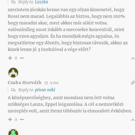
Reply to
Laszka
szerintem jócskán benne van egy olyan kimenetel, hogy
Rossi nem marad. Legalábbis az biztos, hogy nem 100%
hogy maradni akar, mert akkor már aláírt volna.
valószínűleg most inkább a meccsekre koncentrál, mint
hogy ezen agyaljon. És ha mondjuk mégis agyalna, és
megszületne egy döntés, hogy biztosan távozik, akkor az
kinek lenne jó 3 fordulóval a vége előtt?
0
Csaba Horváth
9 éve
Reply to
prison miki
A középszerűséghez, amit mondasz nem lett volna
szükséges Lanza, Eppel leigazolása. A cél a nemzetközi
szereplés volt, amit Hemi többször is elmondott évközben.
0