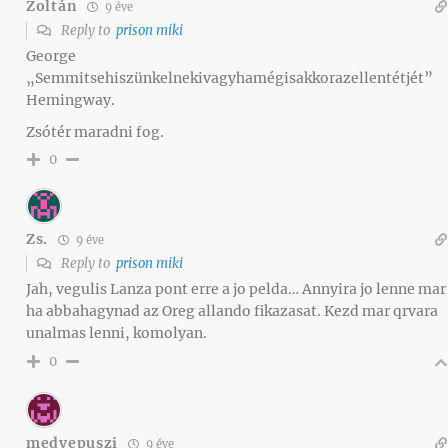
Zoltán
9 éve
Reply to
prison miki
George
„Semmitsehiszünkelnekivagyhamégisakkorazellentétjét”
Hemingway.
Zsótér maradni fog.
0
Zs.
9 éve
Reply to
prison miki
Jah, vegulis Lanza pont erre a jo pelda… Annyira jo lenne mar
ha abbahagynad az Oreg allando fikazasat. Kezd mar qrvara
unalmas lenni, komolyan.
0
medvepuszi
9 éve