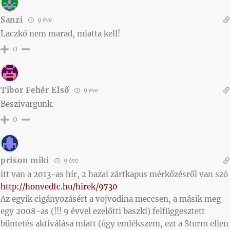
Sanzi
9 éve
Laczkó nem marad, miatta kell!
0
Tibor Fehér Első
9 éve
Beszivargunk.
0
prison miki
9 éve
itt van a 2013-as hír, 2 hazai zártkapus mérkőzésről van szó
http://honvedfc.hu/hirek/9730
Az egyik cigányozásért a vojvodina meccsen, a másik meg
egy 2008-as (!!! 9 évvel ezelőtti baszki) felfüggesztett
büntetés aktiválása miatt (úgy emlékszem, ezt a Sturm ellen