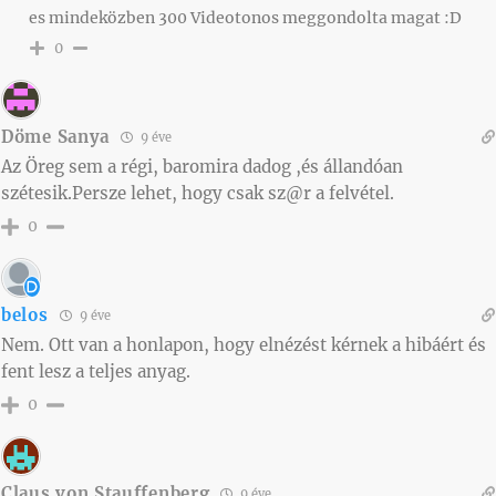
es mindeközben 300 Videotonos meggondolta magat :D
0
Döme Sanya
9 éve
Az Öreg sem a régi, baromira dadog ,és állandóan
szétesik.Persze lehet, hogy csak sz@r a felvétel.
0
belos
9 éve
Nem. Ott van a honlapon, hogy elnézést kérnek a hibáért és
fent lesz a teljes anyag.
0
Claus von Stauffenberg
9 éve