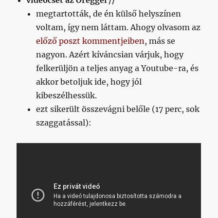
videócset az Öreggel //
megtartották, de én külső helyszínen
voltam, így nem láttam. Ahogy olvasom az
előző poszt kommentjeiben
, más se
nagyon. Azért kíváncsian várjuk, hogy
felkerüljön a teljes anyag a Youtube-ra, és
akkor betoljuk ide, hogy jól
kibeszélhessük.
ezt sikerült összevágni belőle (17 perc, sok
szaggatással):