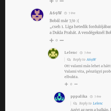
0
A69W
7 éve
Bobál már 7/0 :(
„cseh 1. Liga hetedik fordulójába
a Dukla Prahát. A vendégeknél Bo
0
Lelenc
7 éve
Reply to
A69W
Ott valami más lehet a hátt
Valami vita, pénzügyi pro
elbukta.
0
pppalika
7 éve
Reply to
Lelenc
Azért az nem a balkán,