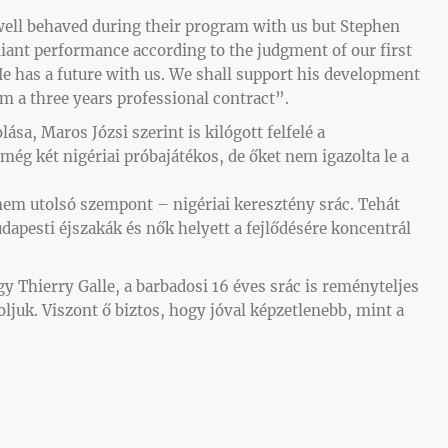
well behaved during their program with us but Stephen
lliant performance according to the judgment of our first
e has a future with us. We shall support his development
im a three years professional contract”.
lása, Maros Józsi szerint is kilógott felfelé a
l még két nigériai próbajátékos, de őket nem igazolta le a
em utolsó szempont – nigériai keresztény srác. Tehát
dapesti éjszakák és nők helyett a fejlődésére koncentrál
Thierry Galle, a barbadosi 16 éves srác is reményteljes
zoljuk. Viszont ő biztos, hogy jóval képzetlenebb, mint a