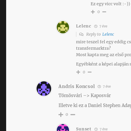
Ez egy vicc volt :-))
0
Lelenc
7 éve
Reply to
Lelenc
mire teszel fel egy eddig c
transfermarktra?
Most kapta meg az első prof
Egyébként a képei alapján 
0
Andris Koncsol
7 éve
Tömösvári –> Kaposvár
Illetve ki ez a Daniel Stephen Ad
0
Sunset
7 éve