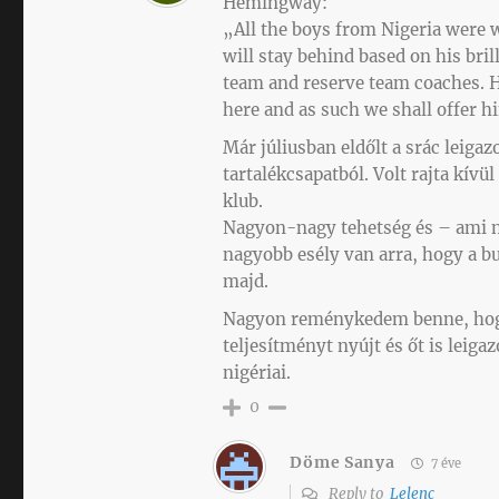
Hemingway:
„All the boys from Nigeria were 
will stay behind based on his bri
team and reserve team coaches. H
here and as such we shall offer h
Már júliusban eldőlt a srác leigazo
tartalékcsapatból. Volt rajta kívü
klub.
Nagyon-nagy tehetség és – ami n
nagyobb esély van arra, hogy a bu
majd.
Nagyon reménykedem benne, hogy 
teljesítményt nyújt és őt is leiga
nigériai.
0
Döme Sanya
7 éve
Reply to
Lelenc