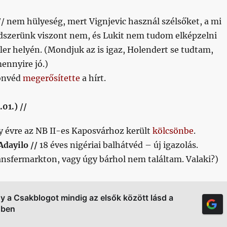
 nem hülyeség, mert Vignjevic használ szélsőket, a mi
dszerünk viszont nem, és Lukit nem tudom elképzelni
er helyén. (Mondjuk az is igaz, Holendert se tudtam,
ennyire jó.)
Honvéd
megerősítette
a hírt.
01.) //
y évre az NB II-es Kaposvárhoz került
kölcsönbe
.
Adayilo //
18 éves nigériai balhátvéd – új igazolás.
ransfermarkton, vagy úgy bárhol nem találtam. Valaki?)
gy a Csakblogot mindig az elsők között lásd a
őben