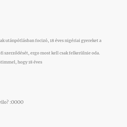
sak utánpótlásban focizó, 18 éves nigériai gyereket a
i szerződését, ergo most kell csak felkerülnie oda.
stimmel, hogy 18 éves
ayilo? :OOOO