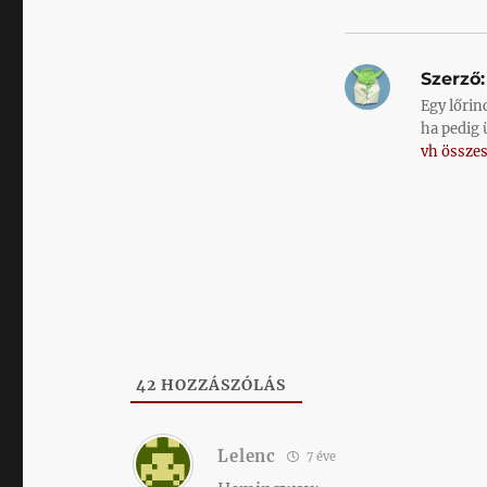
Szerző:
Egy lőrin
ha pedig 
vh összes
42
HOZZÁSZÓLÁS
Lelenc
7 éve