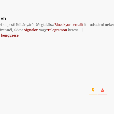
vh
ci kispesti Kőbányáról. Megtalálsz
Blueskyon
,
emailt
itt tudsz írni neke
üzennél, akkor
Signalon
vagy
Telegramon
keress. ||
 bejegyzése