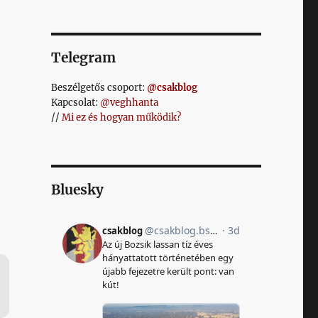
Telegram
Beszélgetős csoport:
@csakblog
Kapcsolat:
@veghhanta
//
Mi ez és hogyan működik?
Bluesky