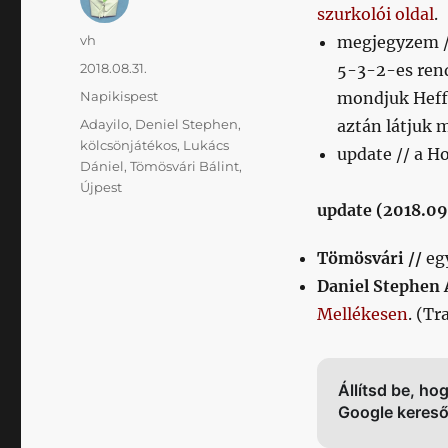
szurkolói oldal
.
Szerző
vh
megjegyzem //
Közzétéve
2018.08.31.
5-3-2-es ren
Kategória
Napikispest
mondjuk Heffl
Címke
Adayilo
,
Deniel Stephen
,
aztán látjuk m
kölcsönjátékos
,
Lukács
update // a 
Dániel
,
Tömösvári Bálint
,
Újpest
update (2018.09.
Tömösvári //
eg
Daniel Stephen 
Mellékesen
. (T
Állítsd be, ho
Google keres