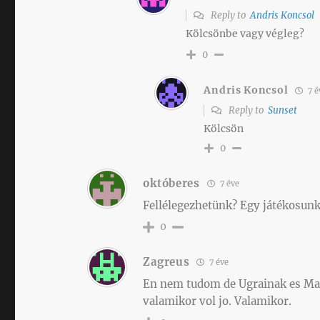
Reply to
Andris Koncsol
Kölcsönbe vagy végleg?
0
Andris Koncsol
7 é
Reply to
Sunset
Kölcsön
0
októberes
7 éve
Fellélegezhetünk? Egy játékosunk 
0
Zagreus
7 éve
En nem tudom de Ugrainak es Mar
valamikor vol jo. Valamikor.