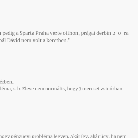
n pedig a Sparta Praha verte otthon, prágai derbin 2-0-ra
bál Dávid nem volt a keretben.”
érben..
bléma, stb. Eleve nem normális, hogy 7 meccset zsinórban
 hogy pénzügyi probléma legyen. Akár így, akár úgy, ha nem