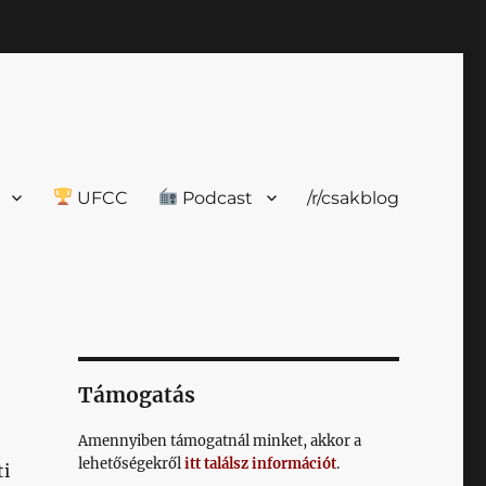
UFCC
Podcast
/r/csakblog
Támogatás
Amennyiben támogatnál minket, akkor a
lehetőségekről
itt találsz információt
.
ti