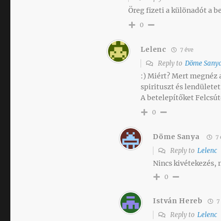
Öreg fizeti a különadót a 
0
Lelenc
7 éve
Reply to
Döme Sany
:) Miért? Mert megnéz a 
spirituszt és lendület
A betelepítőket Felcsút
0
Döme Sanya
7 
Reply to
Lelenc
Nincs kivétekezés, m
0
István Hereb
7 
Reply to
Lelenc