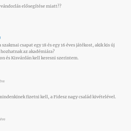
bevándorlás elősegítése miatt??
a
szakmai csapat egy 18 és egy 16 éves játékost, akik kis új
et hozhatnak az akadémiára?
on és Kisvárdán kell keresni szerintem.
éve
indenkinek fizetni kell, a Fidesz nagy család kivételével.
éve